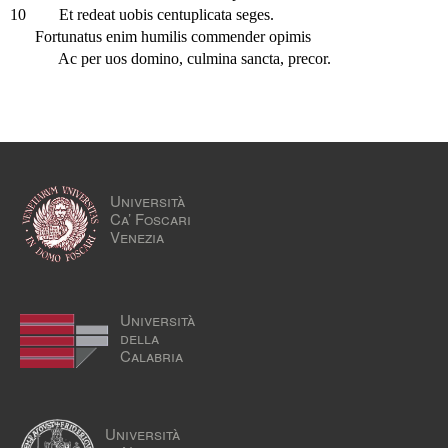
10
Et redeat uobis centuplicata seges.
Fortunatus enim humilis commender opimis
Ac per uos domino, culmina sancta, precor.
Università
Ca’ Foscari
Venezia
Università
della
Calabria
Università