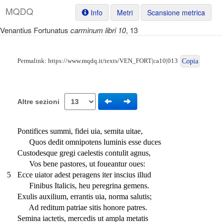
M
Q
D
Q
Info
Metri
Scansione metrica
Venantius Fortunatus
carminum libri 10
, 13
Permalink:
https://www.mqdq.it/texts/VEN_FORT|ca10|013
Copia
Altre sezioni
Pontifices summi, fidei uia, semita uitae,
Quos dedit omnipotens luminis esse duces
Custodesque gregi caelestis contulit agnus,
Vos bene pastores, ut foueantur oues:
5
Ecce uiator adest peragens iter inscius illud
Finibus Italicis, heu peregrina gemens.
Exulis auxilium, errantis uia, norma salutis;
Ad reditum patriae sitis honore patres.
Semina iactetis, mercedis ut ampla metatis