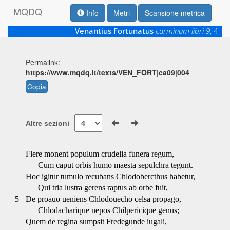
M
Q
D
Q
Info
Metri
Scansione metrica
Venantius Fortunatus
carminum libri 9
, 4
Permalink:
https://www.mqdq.it/texts/VEN_FORT|ca09|004
Copia
Altre sezioni
Flere monent populum crudelia funera regum,
Cum caput orbis humo maesta sepulchra tegunt.
Hoc igitur tumulo recubans Chlodobercthus habetur,
Qui tria lustra gerens raptus ab orbe fuit,
5
De proauo ueniens Chlodouecho celsa propago,
Chlodacharique nepos Chilpericique genus;
Quem de regina sumpsit Fredegunde iugali,