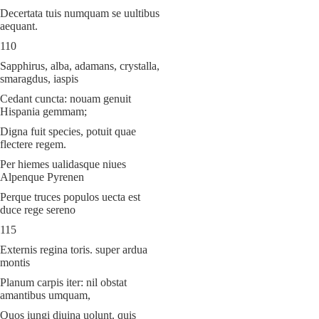
Decertata tuis numquam se uultibus
aequant.
110
Sapphirus, alba, adamans, crystalla,
smaragdus, iaspis
Cedant cuncta: nouam genuit
Hispania gemmam;
Digna fuit species, potuit quae
flectere regem.
Per hiemes ualidasque niues
Alpenque Pyrenen
Perque truces populos uecta est
duce rege sereno
115
Externis regina toris. super ardua
montis
Planum carpis iter: nil obstat
amantibus umquam,
Quos iungi diuina uolunt. quis