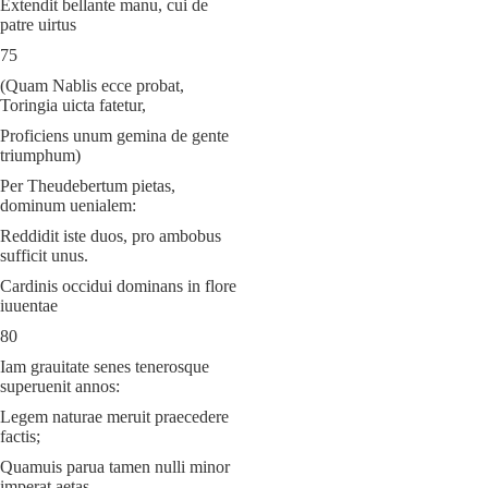
Extendit bellante manu, cui de
patre uirtus
75
(Quam Nablis ecce probat,
Toringia uicta fatetur,
Proficiens unum gemina de gente
triumphum)
Per Theudebertum pietas,
dominum uenialem:
Reddidit iste duos, pro ambobus
sufficit unus.
Cardinis occidui dominans in flore
iuuentae
80
Iam grauitate senes tenerosque
superuenit annos:
Legem naturae meruit praecedere
factis;
Quamuis parua tamen nulli minor
imperat aetas.