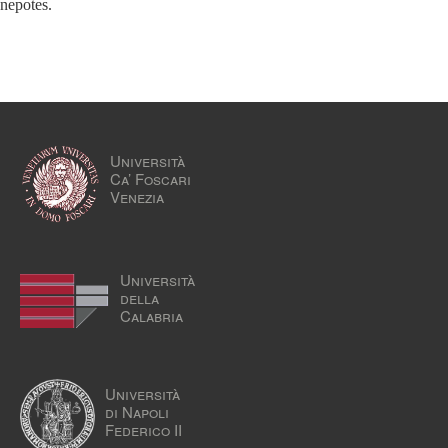
nepotes.
Università
Ca’ Foscari
Venezia
Università
della
Calabria
Università
di Napoli
Federico II