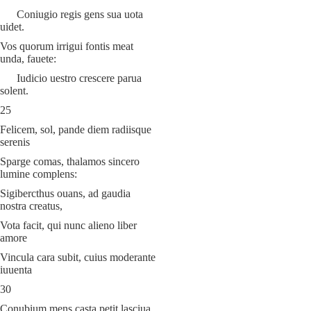
Coniugio regis gens sua uota
uidet.
Vos quorum irrigui fontis meat
unda, fauete:
Iudicio uestro crescere parua
solent.
25
Felicem, sol, pande diem radiisque
serenis
Sparge comas, thalamos sincero
lumine complens:
Sigibercthus ouans, ad gaudia
nostra creatus,
Vota facit, qui nunc alieno liber
amore
Vincula cara subit, cuius moderante
iuuenta
30
Conubium mens casta petit lasciua