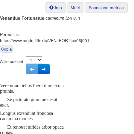
Info
Metri
Scansione metrica
Venantius Fortunatus
carminum libri 6
, 1
Permalink:
https://www.mqdq.it/texts/VEN_FORT|ca06|001
Copia
Altre sezioni
Vere nouo, tellus fuerit dum exuta
pruinis,
Se picturato gramine uestit
ager,
Longius extendunt frondosa
cacumina montes
Et renouat uirides arbor opaca
comas: