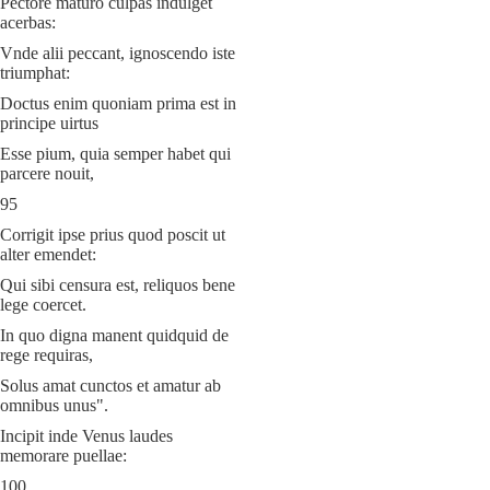
Pectore maturo culpas indulget
acerbas:
Vnde alii peccant, ignoscendo iste
triumphat:
Doctus enim quoniam prima est in
principe uirtus
Esse pium, quia semper habet qui
parcere nouit,
95
Corrigit ipse prius quod poscit ut
alter emendet:
Qui sibi censura est, reliquos bene
lege coercet.
In quo digna manent quidquid de
rege requiras,
Solus amat cunctos et amatur ab
omnibus unus".
Incipit inde Venus laudes
memorare puellae:
100