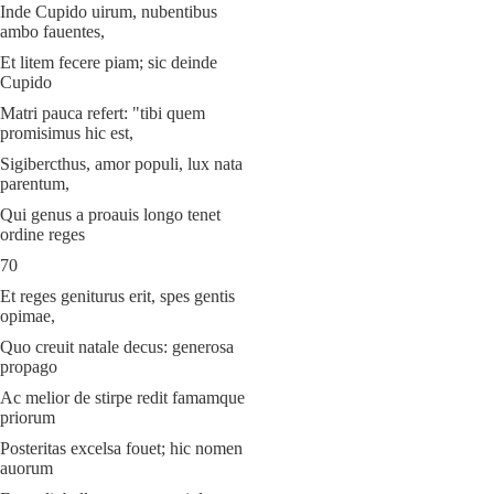
Inde Cupido uirum, nubentibus
ambo fauentes,
Et litem fecere piam; sic deinde
Cupido
Matri pauca refert: "tibi quem
promisimus hic est,
Sigibercthus, amor populi, lux nata
parentum,
Qui genus a proauis longo tenet
ordine reges
70
Et reges geniturus erit, spes gentis
opimae,
Quo creuit natale decus: generosa
propago
Ac melior de stirpe redit famamque
priorum
Posteritas excelsa fouet; hic nomen
auorum