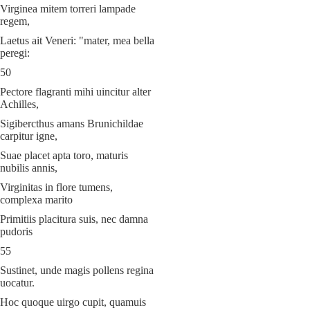
Virginea mitem torreri lampade
regem,
Laetus ait Veneri: "mater, mea bella
peregi:
50
Pectore flagranti mihi uincitur alter
Achilles,
Sigibercthus amans Brunichildae
carpitur igne,
Suae placet apta toro, maturis
nubilis annis,
Virginitas in flore tumens,
complexa marito
Primitiis placitura suis, nec damna
pudoris
55
Sustinet, unde magis pollens regina
uocatur.
Hoc quoque uirgo cupit, quamuis