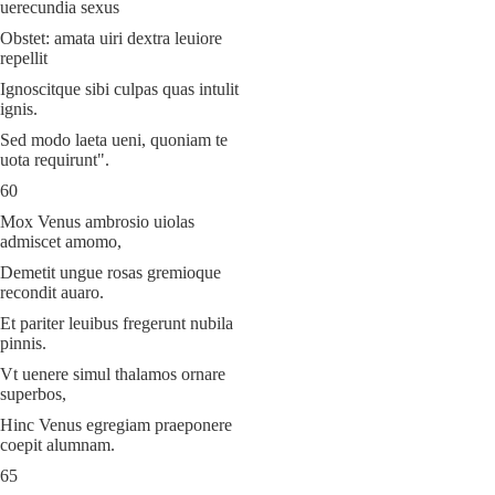
uerecundia sexus
Obstet: amata uiri dextra leuiore
repellit
Ignoscitque sibi culpas quas intulit
ignis.
Sed modo laeta ueni, quoniam te
uota requirunt".
60
Mox Venus ambrosio uiolas
admiscet amomo,
Demetit ungue rosas gremioque
recondit auaro.
Et pariter leuibus fregerunt nubila
pinnis.
Vt uenere simul thalamos ornare
superbos,
Hinc Venus egregiam praeponere
coepit alumnam.
65