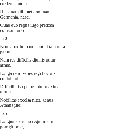
crederet autem
Hispanam tibimet dominam,
Germania, nasci,
Quae duo regna iugo pretiosa
conexuit uno
120
Non labor humanus potuit tam mira
parare:
Nam res difficilis diuinis utitur
armis.
Longa retro series regi hoc uix
contulit ulli:
Difficili nisu peraguntur maxima
rerum.
Nobilitas excelsa nitet, genus
Athanagildi,
125
Longius extremo regnum qui
porrigit orbe,