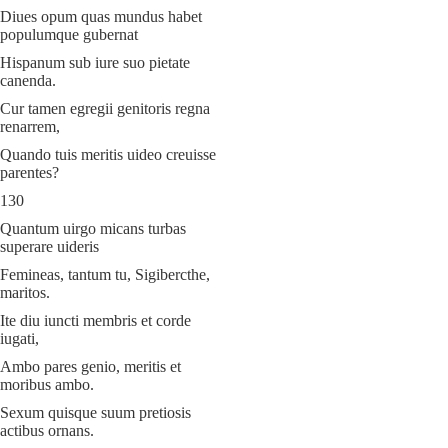
Diues opum quas mundus habet
populumque gubernat
Hispanum sub iure suo pietate
canenda.
Cur tamen egregii genitoris regna
renarrem,
Quando tuis meritis uideo creuisse
parentes?
130
Quantum uirgo micans turbas
superare uideris
Femineas, tantum tu, Sigibercthe,
maritos.
Ite diu iuncti membris et corde
iugati,
Ambo pares genio, meritis et
moribus ambo.
Sexum quisque suum pretiosis
actibus ornans.