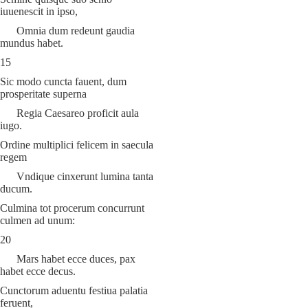
iuuenescit in ipso,
Omnia dum redeunt gaudia
mundus habet.
15
Sic modo cuncta fauent, dum
prosperitate superna
Regia Caesareo proficit aula
iugo.
Ordine multiplici felicem in saecula
regem
Vndique cinxerunt lumina tanta
ducum.
Culmina tot procerum concurrunt
culmen ad unum:
20
Mars habet ecce duces, pax
habet ecce decus.
Cunctorum aduentu festiua palatia
feruent,