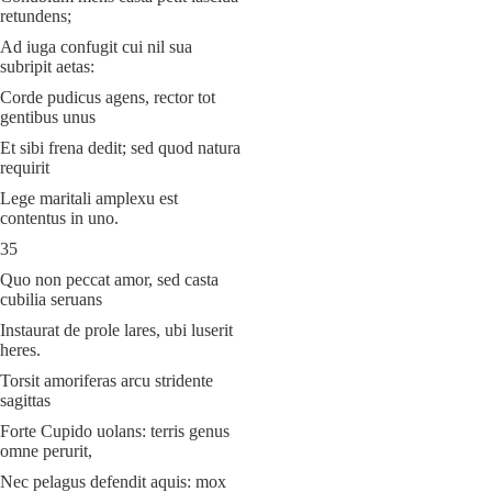
retundens;
Ad iuga confugit cui nil sua
subripit aetas:
Corde pudicus agens, rector tot
gentibus unus
Et sibi frena dedit; sed quod natura
requirit
Lege maritali amplexu est
contentus in uno.
35
Quo non peccat amor, sed casta
cubilia seruans
Instaurat de prole lares, ubi luserit
heres.
Torsit amoriferas arcu stridente
sagittas
Forte Cupido uolans: terris genus
omne perurit,
Nec pelagus defendit aquis: mox