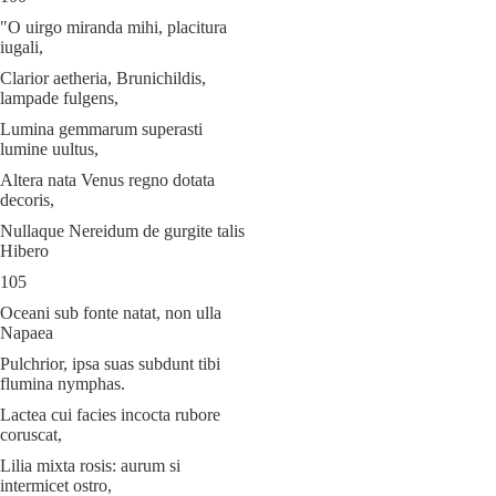
"O uirgo miranda mihi, placitura
iugali,
Clarior aetheria, Brunichildis,
lampade fulgens,
Lumina gemmarum superasti
lumine uultus,
Altera nata Venus regno dotata
decoris,
Nullaque Nereidum de gurgite talis
Hibero
105
Oceani sub fonte natat, non ulla
Napaea
Pulchrior, ipsa suas subdunt tibi
flumina nymphas.
Lactea cui facies incocta rubore
coruscat,
Lilia mixta rosis: aurum si
intermicet ostro,