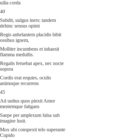
uilia corda
40
Subdit, uulgus iners: tandem
dehinc sensus opimi
Regis anhelantem placidis bibit
ossibus ignem,
Molliter incumbens et inhaesit
flamma medullis.
Regalis feruebat apex, nec nocte
sopora
Cordis erat requies, oculis
animoque recurrens
45
Ad uultus quos pinxit Amor
mentemque fatigans
Saepe per amplexum falsa sub
imagine lusit.
Mox ubi conspexit telo superante
Cupido