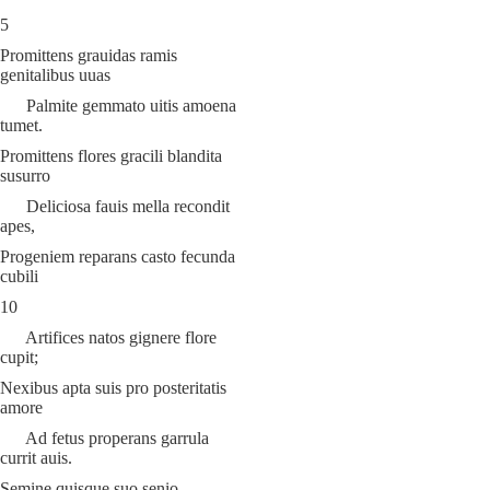
5
Promittens grauidas ramis
genitalibus uuas
Palmite gemmato uitis amoena
tumet.
Promittens flores gracili blandita
susurro
Deliciosa fauis mella recondit
apes,
Progeniem reparans casto fecunda
cubili
10
Artifices natos gignere flore
cupit;
Nexibus apta suis pro posteritatis
amore
Ad fetus properans garrula
currit auis.
Semine quisque suo senio