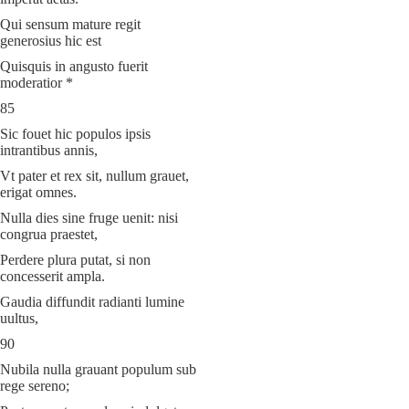
Qui sensum mature regit
generosius hic est
Quisquis in angusto fuerit
moderatior *
85
Sic fouet hic populos ipsis
intrantibus annis,
Vt pater et rex sit, nullum grauet,
erigat omnes.
Nulla dies sine fruge uenit: nisi
congrua praestet,
Perdere plura putat, si non
concesserit ampla.
Gaudia diffundit radianti lumine
uultus,
90
Nubila nulla grauant populum sub
rege sereno;