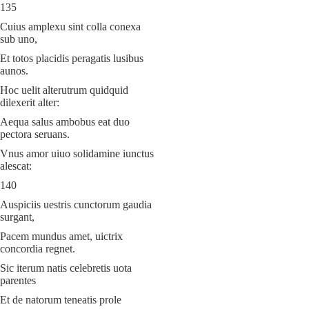
135
Cuius amplexu sint colla conexa
sub uno,
Et totos placidis peragatis lusibus
aunos.
Hoc uelit alterutrum quidquid
dilexerit alter:
Aequa salus ambobus eat duo
pectora seruans.
Vnus amor uiuo solidamine iunctus
alescat:
140
Auspiciis uestris cunctorum gaudia
surgant,
Pacem mundus amet, uictrix
concordia regnet.
Sic iterum natis celebretis uota
parentes
Et de natorum teneatis prole