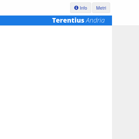
Info
Metri
Terentius
Andria