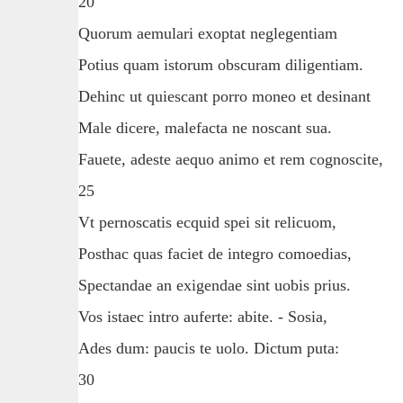
20
Quorum aemulari exoptat neglegentiam
Potius quam istorum obscuram diligentiam.
Dehinc ut quiescant porro moneo et desinant
Male dicere, malefacta ne noscant sua.
Fauete, adeste aequo animo et rem cognoscite,
25
Vt pernoscatis ecquid spei sit relicuom,
Posthac quas faciet de integro comoedias,
Spectandae an exigendae sint uobis prius.
Vos istaec intro auferte: abite. - Sosia,
Ades dum: paucis te uolo. Dictum puta:
30