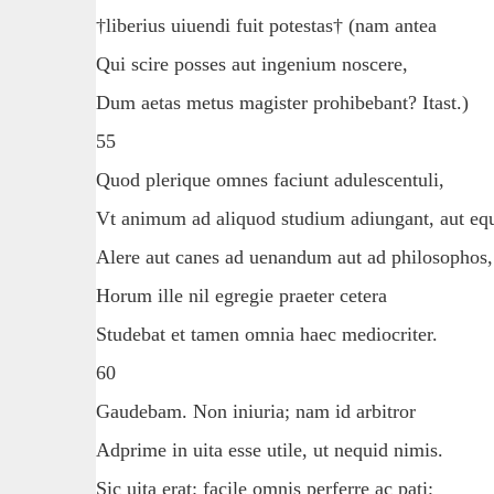
†liberius uiuendi fuit potestas† (nam antea
Qui scire posses aut ingenium noscere,
Dum aetas metus magister prohibebant? Itast.)
55
Quod plerique omnes faciunt adulescentuli,
Vt animum ad aliquod studium adiungant, aut eq
Alere aut canes ad uenandum aut ad philosophos,
Horum ille nil egregie praeter cetera
Studebat et tamen omnia haec mediocriter.
60
Gaudebam. Non iniuria; nam id arbitror
Adprime in uita esse utile, ut nequid nimis.
Sic uita erat: facile omnis perferre ac pati;