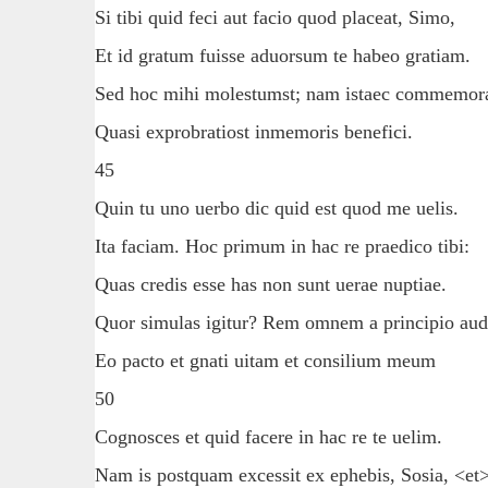
Si tibi quid feci aut facio quod placeat, Simo,
Et id gratum fuisse aduorsum te habeo gratiam.
Sed hoc mihi molestumst; nam istaec commemora
Quasi exprobratiost inmemoris benefici.
45
Quin tu uno uerbo dic quid est quod me uelis.
Ita faciam. Hoc primum in hac re praedico tibi:
Quas credis esse has non sunt uerae nuptiae.
Quor simulas igitur? Rem omnem a principio aud
Eo pacto et gnati uitam et consilium meum
50
Cognosces et quid facere in hac re te uelim.
Nam is postquam excessit ex ephebis, Sosia, <et