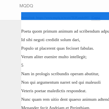
M
Q
D
Q
Permalink:
https://www.mqdq.it/texts/TER|andr|001
Copia
Poeta quom primum animum ad scribendum adpul
Id sibi negoti credidit solum dari,
Populo ut placerent quas fecisset fabulas.
Verum aliter euenire multo intellegit;
5
Nam in prologis scribundis operam abutitur,
Non qui argumentum narret sed qui maleuoli
Veteris poetae maledictis respondeat.
Nunc quam rem uitio dent quaeso animum adtend
Menander fecit Andriam et Perinthiam.