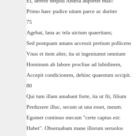
Ei, uereor nequid Andria adportet mali!
Primo haec pudice uitam parce ac duriter
75
Agebat, lana ac tela uictum quaeritans;
Sed postquam amans accessit pretium pollicens
Vnus et item alter, ita ut ingeniumst omnium
Hominum ab labore procliue ad lubidinem,
Accepit condicionem, dehinc quaestum occipit.
80
Qui tum illam amabant forte, ita ut fit, filium
Perduxere illuc, secum ut una esset, meum.
Egomet continuo mecum "certe captus est:
Habet". Obseruabam mane illorum seruolos