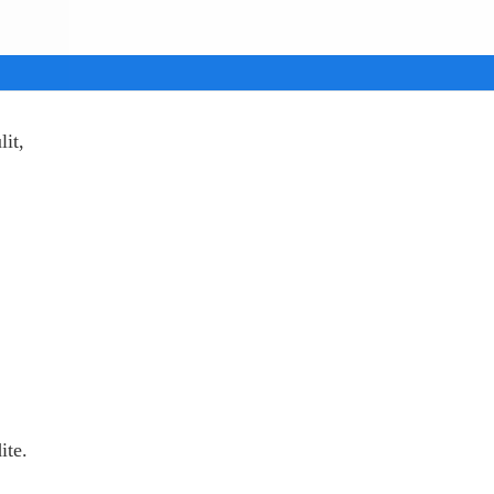
it,
ite.