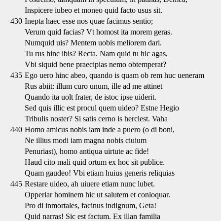
Inspicere iubeo et moneo quid facto usus sit.
430
Inepta haec esse nos quae facimus sentio;
Verum quid facias? Vt homost ita morem geras.
Numquid uis? Mentem uobis meliorem dari.
Tu rus hinc ibis? Recta. Nam quid tu hic agas,
Vbi siquid bene praecipias nemo obtemperat?
435
Ego uero hinc abeo, quando is quam ob rem huc ueneram
Rus abiit: illum curo unum, ille ad me attinet
Quando ita uolt frater, de istoc ipse uiderit.
Sed quis illic est procul quem uideo? Estne Hegio
Tribulis noster? Si satis cerno is herclest. Vaha
440
Homo amicus nobis iam inde a puero (o di boni,
Ne illius modi iam magna nobis ciuium
Penuriast), homo antiqua uirtute ac fide!
Haud cito mali quid ortum ex hoc sit publice.
Quam gaudeo! Vbi etiam huius generis reliquias
445
Restare uideo, ah uiuere etiam nunc lubet.
Opperiar hominem hic ut salutem et conloquar.
Pro di inmortales, facinus indignum, Geta!
Quid narras! Sic est factum. Ex illan familia