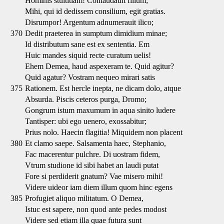
Hominis stultitiam! Conlaudauit filium;
Mihi, qui id dedissem consilium, egit gratias.
Disrumpor! Argentum adnumerauit ilico;
370
Dedit praeterea in sumptum dimidium minae;
Id distributum sane est ex sententia. Em
Huic mandes siquid recte curatum uelis!
Ehem Demea, haud aspexeram te. Quid agitur?
Quid agatur? Vostram nequeo mirari satis
375
Rationem. Est hercle inepta, ne dicam dolo, atque
Absurda. Piscis ceteros purga, Dromo;
Gongrum istum maxumum in aqua sinito ludere
Tantisper: ubi ego uenero, exossabitur;
Prius nolo. Haecin flagitia! Miquidem non placent
380
Et clamo saepe. Salsamenta haec, Stephanio,
Fac macerentur pulchre. Di uostram fidem,
Vtrum studione id sibi habet an laudi putat
Fore si perdiderit gnatum? Vae misero mihi!
Videre uideor iam diem illum quom hinc egens
385
Profugiet aliquo militatum. O Demea,
Istuc est sapere, non quod ante pedes modost
Videre sed etiam illa quae futura sunt