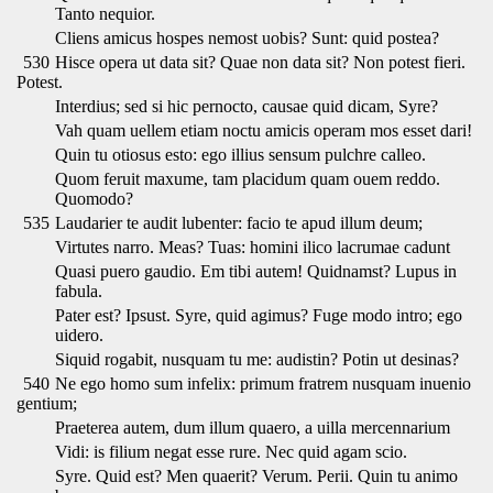
Tanto nequior.
Cliens amicus hospes nemost uobis? Sunt: quid postea?
530
Hisce opera ut data sit? Quae non data sit? Non potest fieri.
Potest.
Interdius; sed si hic pernocto, causae quid dicam, Syre?
Vah quam uellem etiam noctu amicis operam mos esset dari!
Quin tu otiosus esto: ego illius sensum pulchre calleo.
Quom feruit maxume, tam placidum quam ouem reddo.
Quomodo?
535
Laudarier te audit lubenter: facio te apud illum deum;
Virtutes narro. Meas? Tuas: homini ilico lacrumae cadunt
Quasi puero gaudio. Em tibi autem! Quidnamst? Lupus in
fabula.
Pater est? Ipsust. Syre, quid agimus? Fuge modo intro; ego
uidero.
Siquid rogabit, nusquam tu me: audistin? Potin ut desinas?
540
Ne ego homo sum infelix: primum fratrem nusquam inuenio
gentium;
Praeterea autem, dum illum quaero, a uilla mercennarium
Vidi: is filium negat esse rure. Nec quid agam scio.
Syre. Quid est? Men quaerit? Verum. Perii. Quin tu animo