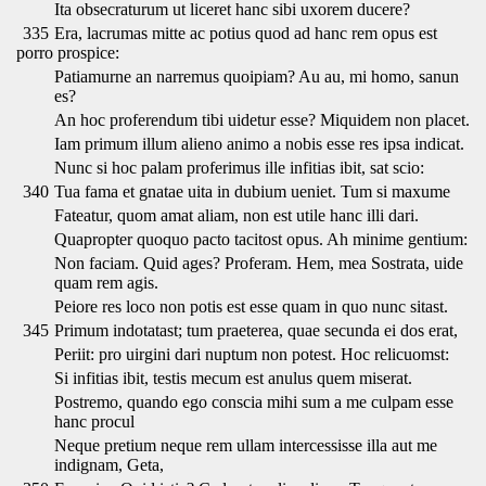
Ita obsecraturum ut liceret hanc sibi uxorem ducere?
335
Era, lacrumas mitte ac potius quod ad hanc rem opus est
porro prospice:
Patiamurne an narremus quoipiam? Au au, mi homo, sanun
es?
An hoc proferendum tibi uidetur esse? Miquidem non placet.
Iam primum illum alieno animo a nobis esse res ipsa indicat.
Nunc si hoc palam proferimus ille infitias ibit, sat scio:
340
Tua fama et gnatae uita in dubium ueniet. Tum si maxume
Fateatur, quom amat aliam, non est utile hanc illi dari.
Quapropter quoquo pacto tacitost opus. Ah minime gentium:
Non faciam. Quid ages? Proferam. Hem, mea Sostrata, uide
quam rem agis.
Peiore res loco non potis est esse quam in quo nunc sitast.
345
Primum indotatast; tum praeterea, quae secunda ei dos erat,
Periit: pro uirgini dari nuptum non potest. Hoc relicuomst:
Si infitias ibit, testis mecum est anulus quem miserat.
Postremo, quando ego conscia mihi sum a me culpam esse
hanc procul
Neque pretium neque rem ullam intercessisse illa aut me
indignam, Geta,