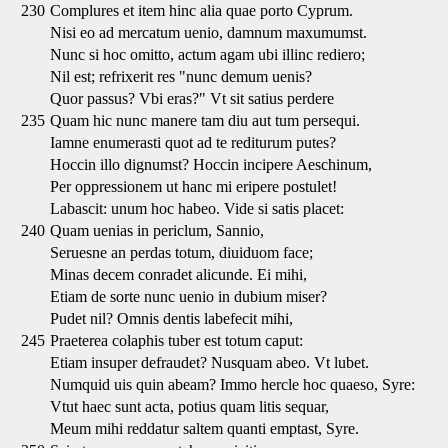
230
Complures et item hinc alia quae porto Cyprum.
Nisi eo ad mercatum uenio, damnum maxumumst.
Nunc si hoc omitto, actum agam ubi illinc rediero;
Nil est; refrixerit res "nunc demum uenis?
Quor passus? Vbi eras?" Vt sit satius perdere
235
Quam hic nunc manere tam diu aut tum persequi.
Iamne enumerasti quot ad te rediturum putes?
Hoccin illo dignumst? Hoccin incipere Aeschinum,
Per oppressionem ut hanc mi eripere postulet!
Labascit: unum hoc habeo. Vide si satis placet:
240
Quam uenias in periclum, Sannio,
Seruesne an perdas totum, diuiduom face;
Minas decem conradet alicunde. Ei mihi,
Etiam de sorte nunc uenio in dubium miser?
Pudet nil? Omnis dentis labefecit mihi,
245
Praeterea colaphis tuber est totum caput:
Etiam insuper defraudet? Nusquam abeo. Vt lubet.
Numquid uis quin abeam? Immo hercle hoc quaeso, Syre:
Vtut haec sunt acta, potius quam litis sequar,
Meum mihi reddatur saltem quanti emptast, Syre.