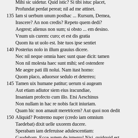
Mihi sic uidetur. Quid istic? Si tibi istuc placet,
Profundat perdat pereat; nil ad me attinet.
135
Iam si uerbum unum posthac ... Rursum, Demea,
Irascere? An non credis? Repeto quem dedi?
Aegrest; alienus non sum; si obsto ... em desino.
Vnum uis curem: curo; et est dis gratia
Quom ita ut uolo est. Iste tuos ipse sentiet
140
Posterius nolo in illum grauius dicere.
Nec nil neque omnia haec sunt quae dicit: tamen
Non nil molesta haec sunt mihi; sed ostendere
Me aegre pati illi nolui. Nam itast homo:
Quom placo, aduorsor sedulo et deterreo;
145
Tamen uix humane patitur; uerum si augeam
Aut etiam adiutor siem eius iracundiae,
Insaniam profecto cum illo. Etsi Aeschinus
Non nullam in hac re nobis facit iniuriam.
Quam hic non amauit meretricem? Aut quoi non dedit
150
Aliquid? Postremo nuper (credo iam omnium
Taedebat) dixit uelle uxorem ducere.
Sperabam iam deferuisse adulescentiam:
Gaudebam. Ecce autem de integro! Nisi, quidquid est,