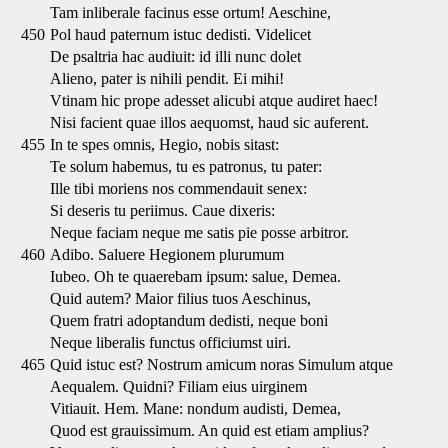
Tam inliberale facinus esse ortum! Aeschine,
450
Pol haud paternum istuc dedisti. Videlicet
De psaltria hac audiuit: id illi nunc dolet
Alieno, pater is nihili pendit. Ei mihi!
Vtinam hic prope adesset alicubi atque audiret haec!
Nisi facient quae illos aequomst, haud sic auferent.
455
In te spes omnis, Hegio, nobis sitast:
Te solum habemus, tu es patronus, tu pater:
Ille tibi moriens nos commendauit senex:
Si deseris tu periimus. Caue dixeris:
Neque faciam neque me satis pie posse arbitror.
460
Adibo. Saluere Hegionem plurumum
Iubeo. Oh te quaerebam ipsum: salue, Demea.
Quid autem? Maior filius tuos Aeschinus,
Quem fratri adoptandum dedisti, neque boni
Neque liberalis functus officiumst uiri.
465
Quid istuc est? Nostrum amicum noras Simulum atque
Aequalem. Quidni? Filiam eius uirginem
Vitiauit. Hem. Mane: nondum audisti, Demea,
Quod est grauissimum. An quid est etiam amplius?