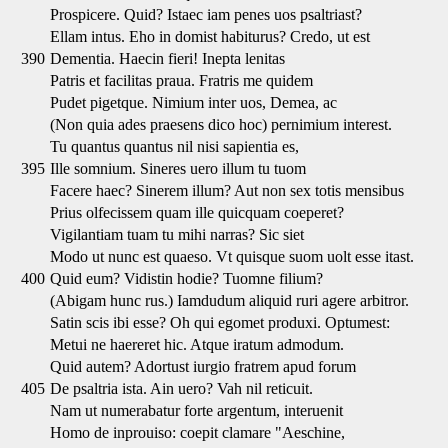
Prospicere. Quid? Istaec iam penes uos psaltriast?
Ellam intus. Eho in domist habiturus? Credo, ut est
390
Dementia. Haecin fieri! Inepta lenitas
Patris et facilitas praua. Fratris me quidem
Pudet pigetque. Nimium inter uos, Demea, ac
(Non quia ades praesens dico hoc) pernimium interest.
Tu quantus quantus nil nisi sapientia es,
395
Ille somnium. Sineres uero illum tu tuom
Facere haec? Sinerem illum? Aut non sex totis mensibus
Prius olfecissem quam ille quicquam coeperet?
Vigilantiam tuam tu mihi narras? Sic siet
Modo ut nunc est quaeso. Vt quisque suom uolt esse itast.
400
Quid eum? Vidistin hodie? Tuomne filium?
(Abigam hunc rus.) Iamdudum aliquid ruri agere arbitror.
Satin scis ibi esse? Oh qui egomet produxi. Optumest:
Metui ne haereret hic. Atque iratum admodum.
Quid autem? Adortust iurgio fratrem apud forum
405
De psaltria ista. Ain uero? Vah nil reticuit.
Nam ut numerabatur forte argentum, interuenit
Homo de inprouiso: coepit clamare "Aeschine,