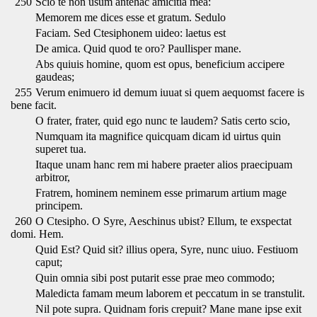
250
Scio te non usum antehac amicitia mea:
Memorem me dices esse et gratum. Sedulo
Faciam. Sed Ctesiphonem uideo: laetus est
De amica. Quid quod te oro? Paullisper mane.
Abs quiuis homine, quom est opus, beneficium accipere
gaudeas;
255
Verum enimuero id demum iuuat si quem aequomst facere is
bene facit.
O frater, frater, quid ego nunc te laudem? Satis certo scio,
Numquam ita magnifice quicquam dicam id uirtus quin
superet tua.
Itaque unam hanc rem mi habere praeter alios praecipuam
arbitror,
Fratrem, hominem neminem esse primarum artium mage
principem.
260
O Ctesipho. O Syre, Aeschinus ubist? Ellum, te exspectat
domi. Hem.
Quid Est? Quid sit? illius opera, Syre, nunc uiuo. Festiuom
caput;
Quin omnia sibi post putarit esse prae meo commodo;
Maledicta famam meum laborem et peccatum in se transtulit.
Nil pote supra. Quidnam foris crepuit? Mane mane ipse exit