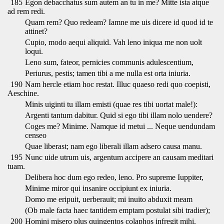
185
Egon debacchatus sum autem an tu in me? Mitte ista atque
ad rem redi.
Quam rem? Quo redeam? Iamne me uis dicere id quod id te
attinet?
Cupio, modo aequi aliquid. Vah leno iniqua me non uolt
loqui.
Leno sum, fateor, pernicies communis adulescentium,
Periurus, pestis; tamen tibi a me nulla est orta iniuria.
190
Nam hercle etiam hoc restat. Illuc quaeso redi quo coepisti,
Aeschine.
Minis uiginti tu illam emisti (quae res tibi uortat male!):
Argenti tantum dabitur. Quid si ego tibi illam nolo uendere?
Coges me? Minime. Namque id metui ... Neque uendundam
censeo
Quae liberast; nam ego liberali illam adsero causa manu.
195
Nunc uide utrum uis, argentum accipere an causam meditari
tuam.
Delibera hoc dum ego redeo, leno. Pro supreme Iuppiter,
Minime miror qui insanire occipiunt ex iniuria.
Domo me eripuit, uerberauit; mi inuito abduxit meam
(Ob male facta haec tantidem emptam postulat sibi tradier);
200
Homini misero plus quingentos colaphos infregit mihi.