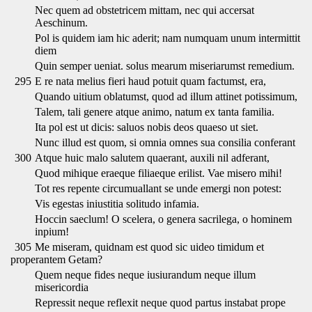
Nec quem ad obstetricem mittam, nec qui accersat
Aeschinum.
Pol is quidem iam hic aderit; nam numquam unum intermittit
diem
Quin semper ueniat. solus mearum miseriarumst remedium.
295
E re nata melius fieri haud potuit quam factumst, era,
Quando uitium oblatumst, quod ad illum attinet potissimum,
Talem, tali genere atque animo, natum ex tanta familia.
Ita pol est ut dicis: saluos nobis deos quaeso ut siet.
Nunc illud est quom, si omnia omnes sua consilia conferant
300
Atque huic malo salutem quaerant, auxili nil adferant,
Quod mihique eraeque filiaeque erilist. Vae misero mihi!
Tot res repente circumuallant se unde emergi non potest:
Vis egestas iniustitia solitudo infamia.
Hoccin saeclum! O scelera, o genera sacrilega, o hominem
inpium!
305
Me miseram, quidnam est quod sic uideo timidum et
properantem Getam?
Quem neque fides neque iusiurandum neque illum
misericordia
Repressit neque reflexit neque quod partus instabat prope