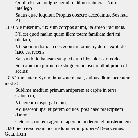
Quoi miserae indigne per uim uitium obtulerat. Non
intellego
Satius quae loquitur. Propius obsecro accedamus, Sostrata.
Ah
310
Me miserum, uix sum compos animi, ita ardeo iracundia.
Nil est quod malim quam illam totam familiam dari mi
obuiam,
Vt ego iram hanc in eos euomam omnem, dum aegritudo
haec est recens.
Satis mihi id habeam supplici dum illos ulciscar modo.
Seni animam primum exstinguerem ipsi qui illud produxit
scelus;
315
Tum autem Syrum inpulsorem, uah, quibus illum lacerarem
modis!
Sublime medium primum arriperem et capite in terra
statuerem,
Vt cerebro dispergat uiam;
Adulescenti ipsi eriperem oculos, post haec praecipitem
darem;
Ceteros - ruerem agerem raperem tunderem et prosternerem.
320
Sed cesso eram hoc malo inpertiri propere? Reuocemus:
Geta. Hem