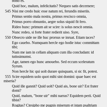
bono es.
Quid hoc, malum, infelicitatis? Nequeo satis decernere;
545
Nisi me credo huic esse natum rei, ferundis miseriis.
Primus sentio mala nostra, primus rescisco omnia,
Primus porro obnuntio, aegre solus siquid fit fero.
Rideo hunc: primum ait se scire: is solus nescit omnia.
Nunc redeo, si forte frater redierit uiso. Syre,
550
Obsecro uide ne ille huc prorsus se inruat. Etiam taces?
Ego cauebo. Numquam hercle ego hodie istuc committam
tibi;
Nam me iam in cellam aliquam cum illa concludam: id
tutissimumst.
Age, tamen ego hunc amouebo. Sed eccum sceleratum
Syrum.
Non hercle hic qui uolt durare quisquam, si sic fit, potest.
555
Scire equidem uolo quot mihi sint domini: quae haec est
miseria?
Quid ille gannit? Quid uolt? Quid ais, bone uir? Est frater
domi?
Quid, malum, "bone uir" mihi narras? Equidem perii. Quid
tibist?
Rogitas? Ctesipho me pugnis miserum et istam psaltriam