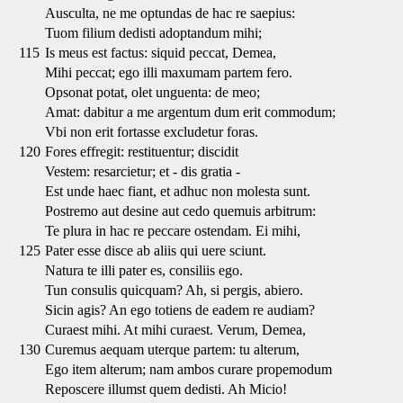
Ausculta, ne me optundas de hac re saepius:
Tuom filium dedisti adoptandum mihi;
115
Is meus est factus: siquid peccat, Demea,
Mihi peccat; ego illi maxumam partem fero.
Opsonat potat, olet unguenta: de meo;
Amat: dabitur a me argentum dum erit commodum;
Vbi non erit fortasse excludetur foras.
120
Fores effregit: restituentur; discidit
Vestem: resarcietur; et - dis gratia -
Est unde haec fiant, et adhuc non molesta sunt.
Postremo aut desine aut cedo quemuis arbitrum:
Te plura in hac re peccare ostendam. Ei mihi,
125
Pater esse disce ab aliis qui uere sciunt.
Natura te illi pater es, consiliis ego.
Tun consulis quicquam? Ah, si pergis, abiero.
Sicin agis? An ego totiens de eadem re audiam?
Curaest mihi. At mihi curaest. Verum, Demea,
130
Curemus aequam uterque partem: tu alterum,
Ego item alterum; nam ambos curare propemodum
Reposcere illumst quem dedisti. Ah Micio!