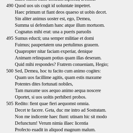
490
Quod uos uis cogit id uoluntate impetret.
Haec primum ut fiant deos quaeso ut uobis decet.
Sin aliter animus uoster est, ego, Demea,
Summa ui defendam hanc atque illum mortuom.
Cognatus mihi erat: una a pueris paruolis
495
Sumus educti; una semper militiae et domi
Fuimus; paupertatem una pertulimus grauem.
Quapropter nitar faciam experiar, denique
Animam relinquam potius quam illas deseram.
Quid mihi respondes? Fratrem conueniam, Hegio;
500
Sed, Demea, hoc tu facito cum animo cogites:
Quam uos facillime agitis, quam estis maxume
Potentes dites fortunati nobiles,
Tam maxume uos aequo animo aequa noscere
Oportet, si uos uoltis perhiberi probos.
505
Redito: fient quae fieri aequomst omnia.
Decet te facere. Geta, duc me intro ad Sostratam.
Non me indicente haec fiunt: utinam hic sit modo
Defunctum! Verum nimia illaec licentia
Profecto euadit in aliquod magnum malum.