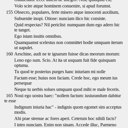
Volo scire atque hominem conuenire, si apud forumst.
155
Obsecro, populares, ferte misero atque innocenti auxilium,
Subuenite inopi. Otiose: nunciam ilico hic consiste.
Quid respectas? Nil periclist: numquam dum ego adero hic
te tanget.
Ego istam inuitis omnibus.
Quamquamst scelestus non committet hodie umquam iterum
ut uapulet.
160
Aeschine, audi ne te ignarum fuisse dicas meorum morum:
Leno ego sum. Scio. At ita ut usquam fuit fide quisquam
optuma.
Tu quod te posterius purges hanc iniuriam mi nolle
Factam esse; huius non faciam. Crede hoc, ego meum ius
persequar
Neque tu uerbis solues umquam quod mihi re male feceris.
165
Noui ego uostra haec: "nollem factum: iusiurandum dabitur
te esse
Indignum iniuria hac" - indignis quom egomet sim acceptus
modis.
Abi prae strenue ac fores aperi. Ceterum hoc nihili facis?
I intro nunciam. Enim non sinam. Accede illuc, Parmeno