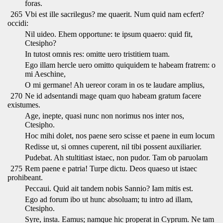
foras.
265
Vbi est ille sacrilegus? me quaerit. Num quid nam ecfert?
occidi:
Nil uideo. Ehem opportune: te ipsum quaero: quid fit,
Ctesipho?
In tutost omnis res: omitte uero tristitiem tuam.
Ego illam hercle uero omitto quiquidem te habeam fratrem: o
mi Aeschine,
O mi germane! Ah uereor coram in os te laudare amplius,
270
Ne id adsentandi mage quam quo habeam gratum facere
existumes.
Age, inepte, quasi nunc non norimus nos inter nos,
Ctesipho.
Hoc mihi dolet, nos paene sero scisse et paene in eum locum
Redisse ut, si omnes cuperent, nil tibi possent auxiliarier.
Pudebat. Ah stultitiast istaec, non pudor. Tam ob paruolam
275
Rem paene e patria! Turpe dictu. Deos quaeso ut istaec
prohibeant.
Peccaui. Quid ait tandem nobis Sannio? Iam mitis est.
Ego ad forum ibo ut hunc absoluam; tu intro ad illam,
Ctesipho.
Syre, insta. Eamus; namque hic properat in Cyprum. Ne tam