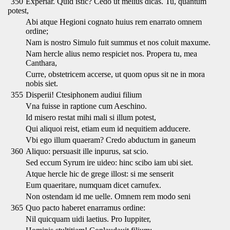
350
Experiar. Quid istic? Cedo ut melius dicas. Tu, quantum
potest,
Abi atque Hegioni cognato huius rem enarrato omnem
ordine;
Nam is nostro Simulo fuit summus et nos coluit maxume.
Nam hercle alius nemo respiciet nos. Propera tu, mea
Canthara,
Curre, obstetricem accerse, ut quom opus sit ne in mora
nobis siet.
355
Disperii! Ctesiphonem audiui filium
Vna fuisse in raptione cum Aeschino.
Id misero restat mihi mali si illum potest,
Qui aliquoi reist, etiam eum id nequitiem adducere.
Vbi ego illum quaeram? Credo abductum in ganeum
360
Aliquo: persuasit ille inpurus, sat scio.
Sed eccum Syrum ire uideo: hinc scibo iam ubi siet.
Atque hercle hic de grege illost: si me senserit
Eum quaeritare, numquam dicet carnufex.
Non ostendam id me uelle. Omnem rem modo seni
365
Quo pacto haberet enarramus ordine:
Nil quicquam uidi laetius. Pro Iuppiter,