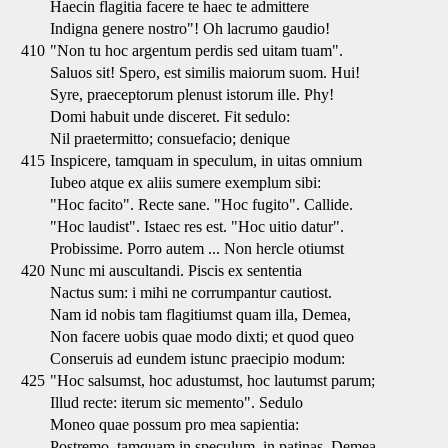
Haecin flagitia facere te haec te admittere
Indigna genere nostro"! Oh lacrumo gaudio!
410
"Non tu hoc argentum perdis sed uitam tuam".
Saluos sit! Spero, est similis maiorum suom. Hui!
Syre, praeceptorum plenust istorum ille. Phy!
Domi habuit unde disceret. Fit sedulo:
Nil praetermitto; consuefacio; denique
415
Inspicere, tamquam in speculum, in uitas omnium
Iubeo atque ex aliis sumere exemplum sibi:
"Hoc facito". Recte sane. "Hoc fugito". Callide.
"Hoc laudist". Istaec res est. "Hoc uitio datur".
Probissime. Porro autem ... Non hercle otiumst
420
Nunc mi auscultandi. Piscis ex sententia
Nactus sum: i mihi ne corrumpantur cautiost.
Nam id nobis tam flagitiumst quam illa, Demea,
Non facere uobis quae modo dixti; et quod queo
Conseruis ad eundem istunc praecipio modum:
425
"Hoc salsumst, hoc adustumst, hoc lautumst parum;
Illud recte: iterum sic memento". Sedulo
Moneo quae possum pro mea sapientia:
Postremo, tamquam in speculum, in patinas, Demea,