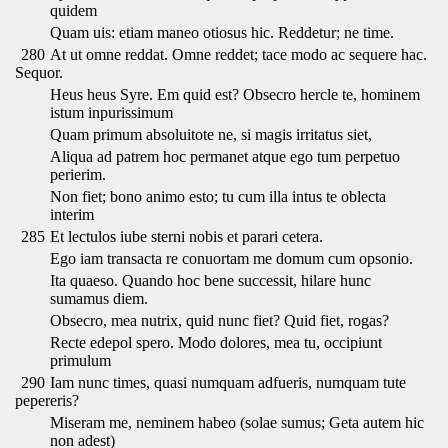
quidem
Quam uis: etiam maneo otiosus hic. Reddetur; ne time.
280
At ut omne reddat. Omne reddet; tace modo ac sequere hac.
Sequor.
Heus heus Syre. Em quid est? Obsecro hercle te, hominem
istum inpurissimum
Quam primum absoluitote ne, si magis irritatus siet,
Aliqua ad patrem hoc permanet atque ego tum perpetuo
perierim.
Non fiet; bono animo esto; tu cum illa intus te oblecta
interim
285
Et lectulos iube sterni nobis et parari cetera.
Ego iam transacta re conuortam me domum cum opsonio.
Ita quaeso. Quando hoc bene successit, hilare hunc
sumamus diem.
Obsecro, mea nutrix, quid nunc fiet? Quid fiet, rogas?
Recte edepol spero. Modo dolores, mea tu, occipiunt
primulum
290
Iam nunc times, quasi numquam adfueris, numquam tute
pepereris?
Miseram me, neminem habeo (solae sumus; Geta autem hic
non adest)