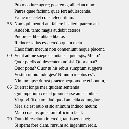
Pro meo iure agere; postremo, alii clanculum
Patres quae faciunt, quae fert adulescentia,
Ea ne me celet consuefeci filium.
55
Nam qui mentiri aut fallere institerit patrem aut
Audebit, tanto magis audebit ceteros.
Pudore et liberalitate liberos
Retinere satius esse credo quam metu.
Haec fratri mecum non conueniunt neque placent.
60
Venit ad me saepe clamitans "quid agis, Micio?
Quor perdis adulescentem nobis? Quor amat?
Quor potat? Quor tu his rebus sumptum suggeris,
Vestitu nimio indulges? Nimium ineptus es".
Nimium ipse durust praeter aequomque et bonum,
65
Et errat longe mea quidem sententia
Qui imperium credat grauius esse aut stabilius
Vi quod fit quam illud quod amicitia adiungitur.
Mea sic est ratio et sic animum induco meum:
Malo coactus qui suom officium facit,
70
Dum id rescitum iri credit, tantisper cauet;
Si sperat fore clam, rursum ad ingenium redit.