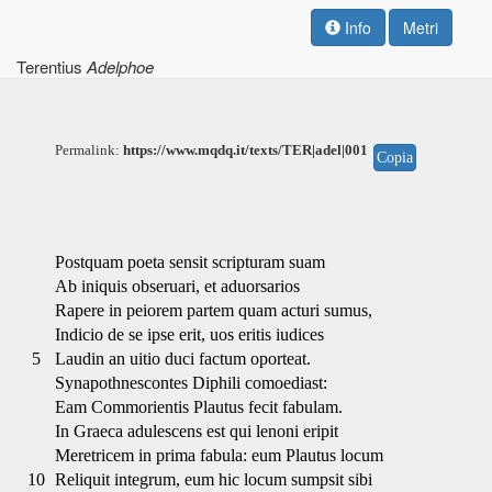
Info
Metri
Terentius
Adelphoe
Permalink:
https://www.mqdq.it/texts/TER|adel|001
Copia
Postquam poeta sensit scripturam suam
Ab iniquis obseruari, et aduorsarios
Rapere in peiorem partem quam acturi sumus,
Indicio de se ipse erit, uos eritis iudices
5
Laudin an uitio duci factum oporteat.
Synapothnescontes Diphili comoediast:
Eam Commorientis Plautus fecit fabulam.
In Graeca adulescens est qui lenoni eripit
Meretricem in prima fabula: eum Plautus locum
10
Reliquit integrum, eum hic locum sumpsit sibi