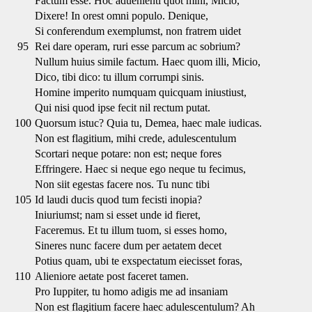
Factum esse. Hoc aduenienti quot mihi, Micio,
Dixere! In orest omni populo. Denique,
Si conferendum exemplumst, non fratrem uidet
95
Rei dare operam, ruri esse parcum ac sobrium?
Nullum huius simile factum. Haec quom illi, Micio,
Dico, tibi dico: tu illum corrumpi sinis.
Homine imperito numquam quicquam iniustiust,
Qui nisi quod ipse fecit nil rectum putat.
100
Quorsum istuc? Quia tu, Demea, haec male iudicas.
Non est flagitium, mihi crede, adulescentulum
Scortari neque potare: non est; neque fores
Effringere. Haec si neque ego neque tu fecimus,
Non siit egestas facere nos. Tu nunc tibi
105
Id laudi ducis quod tum fecisti inopia?
Iniuriumst; nam si esset unde id fieret,
Faceremus. Et tu illum tuom, si esses homo,
Sineres nunc facere dum per aetatem decet
Potius quam, ubi te exspectatum eiecisset foras,
110
Alieniore aetate post faceret tamen.
Pro Iuppiter, tu homo adigis me ad insaniam
Non est flagitium facere haec adulescentulum? Ah