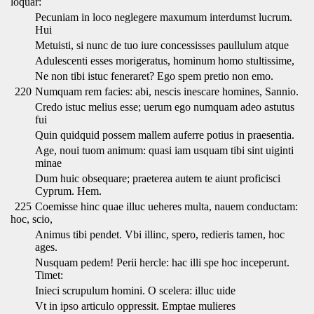
loquar:
Pecuniam in loco neglegere maxumum interdumst lucrum.
Hui
Metuisti, si nunc de tuo iure concessisses paullulum atque
Adulescenti esses morigeratus, hominum homo stultissime,
Ne non tibi istuc feneraret? Ego spem pretio non emo.
220
Numquam rem facies: abi, nescis inescare homines, Sannio.
Credo istuc melius esse; uerum ego numquam adeo astutus
fui
Quin quidquid possem mallem auferre potius in praesentia.
Age, noui tuom animum: quasi iam usquam tibi sint uiginti
minae
Dum huic obsequare; praeterea autem te aiunt proficisci
Cyprum. Hem.
225
Coemisse hinc quae illuc ueheres multa, nauem conductam:
hoc, scio,
Animus tibi pendet. Vbi illinc, spero, redieris tamen, hoc
ages.
Nusquam pedem! Perii hercle: hac illi spe hoc inceperunt.
Timet:
Inieci scrupulum homini. O scelera: illuc uide
Vt in ipso articulo oppressit. Emptae mulieres