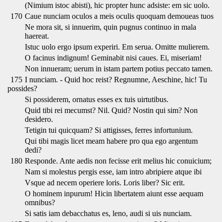
(Nimium istoc abisti), hic propter hunc adsiste: em sic uolo.
170
Caue nunciam oculos a meis oculis quoquam demoueas tuos
Ne mora sit, si innuerim, quin pugnus continuo in mala
haereat.
Istuc uolo ergo ipsum experiri. Em serua. Omitte mulierem.
O facinus indignum! Geminabit nisi caues. Ei, miseriam!
Non innueram; uerum in istam partem potius peccato tamen.
175
I nunciam. - Quid hoc reist? Regnumne, Aeschine, hic! Tu
possides?
Si possiderem, ornatus esses ex tuis uirtutibus.
Quid tibi rei mecumst? Nil. Quid? Nostin qui sim? Non
desidero.
Tetigin tui quicquam? Si attigisses, ferres infortunium.
Qui tibi magis licet meam habere pro qua ego argentum
dedi?
180
Responde. Ante aedis non fecisse erit melius hic conuicium;
Nam si molestus pergis esse, iam intro abripiere atque ibi
Vsque ad necem operiere loris. Loris liber? Sic erit.
O hominem inpurum! Hicin libertatem aiunt esse aequam
omnibus?
Si satis iam debacchatus es, leno, audi si uis nunciam.