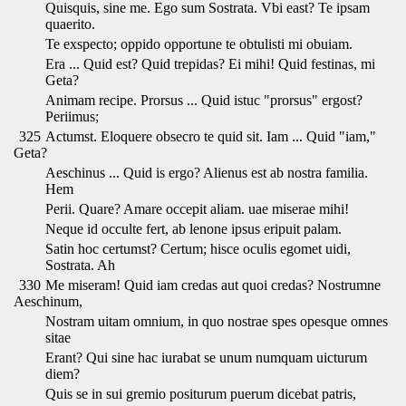
Quisquis, sine me. Ego sum Sostrata. Vbi east? Te ipsam
quaerito.
Te exspecto; oppido opportune te obtulisti mi obuiam.
Era ... Quid est? Quid trepidas? Ei mihi! Quid festinas, mi
Geta?
Animam recipe. Prorsus ... Quid istuc "prorsus" ergost?
Periimus;
325
Actumst. Eloquere obsecro te quid sit. Iam ... Quid "iam,"
Geta?
Aeschinus ... Quid is ergo? Alienus est ab nostra familia.
Hem
Perii. Quare? Amare occepit aliam. uae miserae mihi!
Neque id occulte fert, ab lenone ipsus eripuit palam.
Satin hoc certumst? Certum; hisce oculis egomet uidi,
Sostrata. Ah
330
Me miseram! Quid iam credas aut quoi credas? Nostrumne
Aeschinum,
Nostram uitam omnium, in quo nostrae spes opesque omnes
sitae
Erant? Qui sine hac iurabat se unum numquam uicturum
diem?
Quis se in sui gremio positurum puerum dicebat patris,