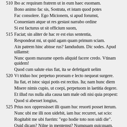
510
Ibo ac requiram fratrem ut in eum haec euomam.
Bono animo fac sis, Sostrata, et istam quod potes
Fac consolere. Ego Micionem, si apud forumst,
Conueniam atque ut res gestast narrabo ordine
Si est facturus ut sit officium suom,
515
Faciat; sin aliter de hac re est eius sententia,
Respondeat mi, ut quid agam quam primum sciam.
Ain patrem hinc abisse rus? Iamdudum. Dic sodes. Apud
uillamst:
Nunc quom maxume operis aliquid facere credo. Vtinam
quidem!
Quod cum salute eius fiat, ita se defetigarit uelim
520
Vt triduo hoc perpetuo prorsum e lecto nequeat surgere.
Ita fiat, et istoc siqui potis est rectius. Ita; nam hunc diem
Misere nimis cupio, ut coepi, perpetuom in laetitia degere.
Et illud rus nulla alia causa tam male odi nisi quia propest:
Quod si abesset longius,
525
Prius nox oppressisset illi quam huc reuorti posset iterum.
Nunc ubi me illi non uidebit, iam huc recurret, sat scio:
Rogitabit me ubi fuerim: "ego hodie toto non uidi die".
Quid dicam? Nilne in mentemst? Numquam quicquam.