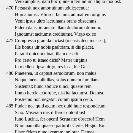
Vero amplius; nam hoc quidem ferundum aliquo modost:
470
Persuasit nox amor uinum adulescentia:
Humanumst. Vbi scit factum, ad matrem uirginis
Venit ipsus ultro lacrumans orans obsecrans
Fidem dans, iurans se illam ducturum domum.
Ignotumst tacitumst creditumst. Virgo ex eo
475
Compressu grauida factast (mensis decumus est);
Ille bonus uir nobis psaltriam, si dis placet,
Parauit quicum uiuat, illam deserit.
Pro certo tu istaec dicis? Mater uirginis
In mediost, ipsa uirgo, res ipsa, hic Geta
480
Praeterea, ut captust seruolorum, non malus
Neque iners: alit illas, solus omnem familiam
Sustentat: hunc abduce uinci, quaere rem.
Immo hercle extorque, nisi ita factumst, Demea.
Postremo non negabit: coram ipsum cedo.
485
Pudet: nec quid agam nec quid huic respondeam
Scio. Miseram me, differor doloribus!
Iuno Lucina, fer opem! Serua me obsecro! Hem
Num nam illa quaeso parturit? Certe, Hegio. Em
Illaec fidem nunc uostram inplorat, Demea: