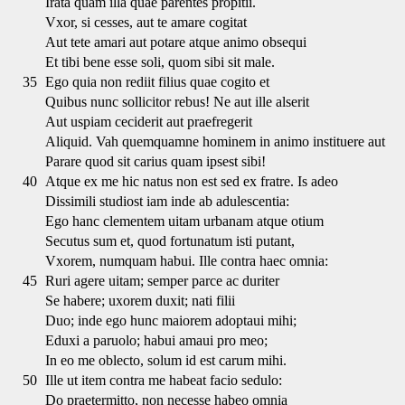
Irata quam illa quae parentes propitii.
Vxor, si cesses, aut te amare cogitat
Aut tete amari aut potare atque animo obsequi
Et tibi bene esse soli, quom sibi sit male.
35
Ego quia non rediit filius quae cogito et
Quibus nunc sollicitor rebus! Ne aut ille alserit
Aut uspiam ceciderit aut praefregerit
Aliquid. Vah quemquamne hominem in animo instituere aut
Parare quod sit carius quam ipsest sibi!
40
Atque ex me hic natus non est sed ex fratre. Is adeo
Dissimili studiost iam inde ab adulescentia:
Ego hanc clementem uitam urbanam atque otium
Secutus sum et, quod fortunatum isti putant,
Vxorem, numquam habui. Ille contra haec omnia:
45
Ruri agere uitam; semper parce ac duriter
Se habere; uxorem duxit; nati filii
Duo; inde ego hunc maiorem adoptaui mihi;
Eduxi a paruolo; habui amaui pro meo;
In eo me oblecto, solum id est carum mihi.
50
Ille ut item contra me habeat facio sedulo:
Do praetermitto, non necesse habeo omnia