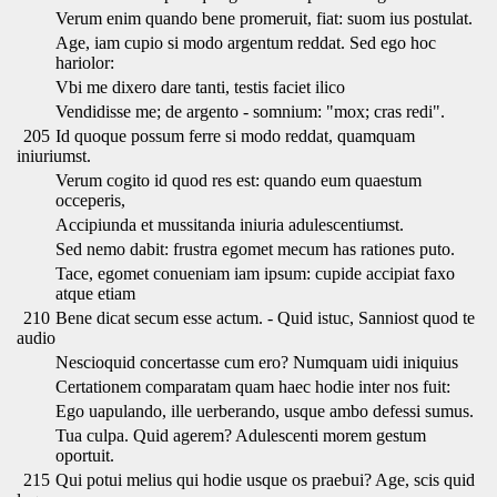
Verum enim quando bene promeruit, fiat: suom ius postulat.
Age, iam cupio si modo argentum reddat. Sed ego hoc
hariolor:
Vbi me dixero dare tanti, testis faciet ilico
Vendidisse me; de argento - somnium: "mox; cras redi".
205
Id quoque possum ferre si modo reddat, quamquam
iniuriumst.
Verum cogito id quod res est: quando eum quaestum
occeperis,
Accipiunda et mussitanda iniuria adulescentiumst.
Sed nemo dabit: frustra egomet mecum has rationes puto.
Tace, egomet conueniam iam ipsum: cupide accipiat faxo
atque etiam
210
Bene dicat secum esse actum. - Quid istuc, Sanniost quod te
audio
Nescioquid concertasse cum ero? Numquam uidi iniquius
Certationem comparatam quam haec hodie inter nos fuit:
Ego uapulando, ille uerberando, usque ambo defessi sumus.
Tua culpa. Quid agerem? Adulescenti morem gestum
oportuit.
215
Qui potui melius qui hodie usque os praebui? Age, scis quid