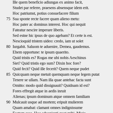
Ille quem beneficio adiungas ex animo facit,
Studet par referre, praesens absensque idem erit.
Hoc patriumst, potius consuefacere filium
75
Sua sponte recte facere quam alieno metu:
Hoc pater ac dominus interest. Hoc qui nequit
Fateatur nescire imperare liberis.
Sed estne hic ipsus de quo agebam? Et certe is est.
Nescioquid tristem uideo: credo, iam ut solet
80
Iurgabit. Saluom te aduenire, Demea, gaudemus.
Ehem opportune: te ipsum quaerito.
Quid tristis es? Rogas me ubi nobis Aeschinus
Siet? Quid tristis ego sum? Dixin hoc fore?
Quid fecit? Quid ille fecerit? Quem neque pudet
85
Quicquam neque metuit quemquam neque legem putat
Tenere se ullam. Nam illa quae antehac facta sunt
Omitto: modo quid dissignauit? Quidnam id est?
Fores effregit atque in aedis inruit
Alienas; ipsum dominum atque omnem familiam
90
Mulcauit usque ad mortem; eripuit mulierem
Quam amabat: clamant omnes indignissume