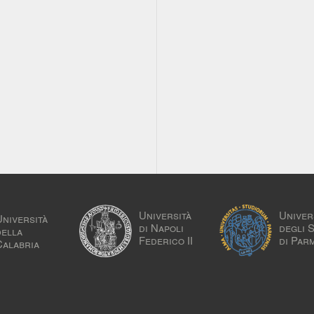
Università
Univer
Università
di Napoli
degli 
della
Federico II
di Par
Calabria