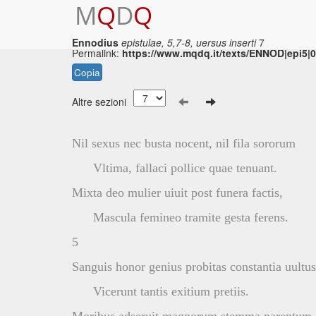
M
Q
D
Q
Ennodius
epistulae, 5,7-8, uersus inserti
7
Permalink:
https://www.mqdq.it/texts/ENNOD|epi5|
Copia
Altre sezioni
Nil sexus nec busta nocent, nil fila sororum
Vltima, fallaci pollice quae tenuant.
Mixta deo mulier uiuit post funera factis,
Mascula femineo tramite gesta ferens.
5
Sanguis honor genius probitas constantia uultus
Vicerunt tantis exitium pretiis.