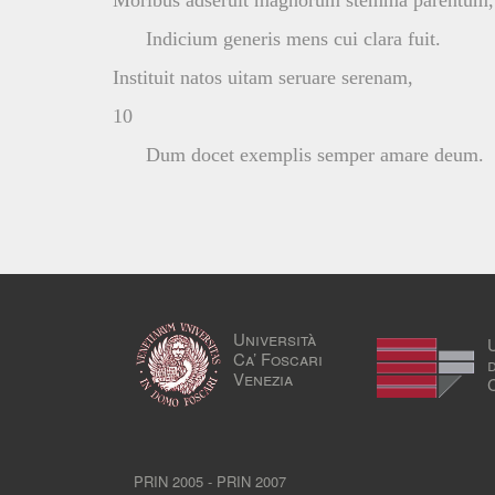
Moribus adseruit magnorum stemma parentum,
Indicium generis mens cui clara fuit.
Instituit natos uitam seruare serenam,
10
Dum docet exemplis semper amare deum.
Università
Ca’ Foscari
Venezia
PRIN 2005 - PRIN 2007