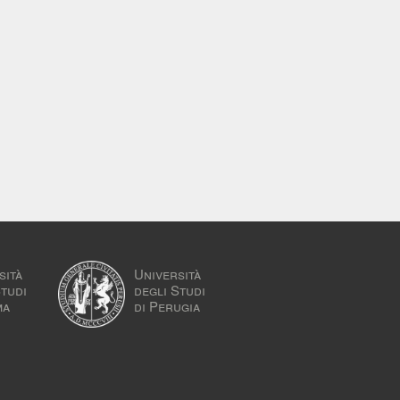
sità
Università
Studi
degli Studi
ma
di Perugia