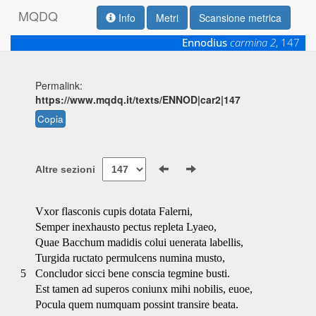
M
Q
D
Q
Info
Metri
Scansione metrica
Ennodius
carmina 2
, 147
Permalink:
https://www.mqdq.it/texts/ENNOD|car2|147
Copia
Altre sezioni
Vxor flasconis cupis dotata Falerni,
Semper inexhausto pectus repleta Lyaeo,
Quae Bacchum madidis colui uenerata labellis,
Turgida ructato permulcens numina musto,
5
Concludor sicci bene conscia tegmine busti.
Est tamen ad superos coniunx mihi nobilis, euoe,
Pocula quem numquam possint transire beata.