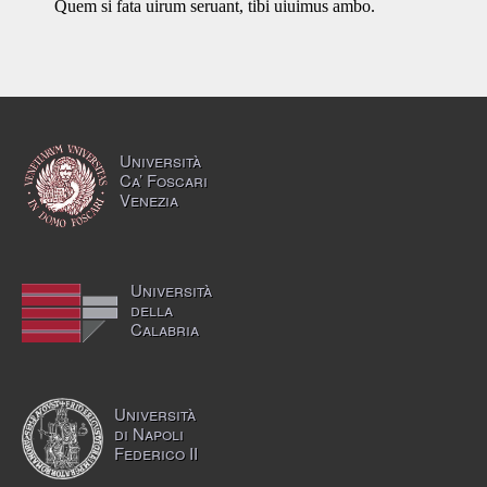
Quem si fata uirum seruant, tibi uiuimus ambo.
Università
Ca’ Foscari
Venezia
Università
della
Calabria
Università
di Napoli
Federico II