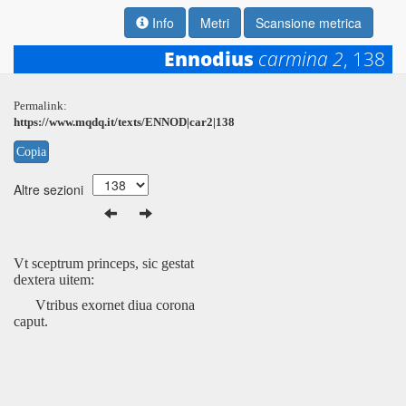
Info
Metri
Scansione metrica
Ennodius
carmina 2
, 138
Permalink:
https://www.mqdq.it/texts/ENNOD|car2|138
Copia
Altre sezioni
Vt sceptrum princeps, sic gestat
dextera uitem:
Vtribus exornet diua corona
caput.