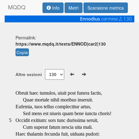
M
Q
D
Q
Info
Metri
Scansione metrica
Ennodius
carmina 2
, 130
Permalink:
https://www.mqdq.it/texts/ENNOD|car2|130
Copia
Altre sezioni
Obruit haec tumulos, uiuit post funera factis,
Quae mortale nihil moribus inseruit.
Eufemia, tuos tellus complectitur artus,
Sed mens est niueis quam bene iuncta choris!
5
Occidit exitium: sors tunc durissima seruit,
Cum superat fatum nescia uita mali.
Haec thalamis fecunda fuit, uiduata pudori: