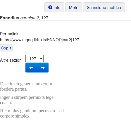
Info
Metri
Scansione metrica
Ennodius
carmina 2
, 127
Permalink:
https://www.mqdq.it/texts/ENNOD|car2|127
Copia
Altre sezioni
Discrimen generis iunxerunt
foedera partus,
Ingenii stirpem permixta lege
coacti.
Hic mulus geminum pecus est, sed
corpore simplex.