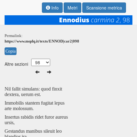
Info
Metri
Scansione metrica
Ennodius
carmina 2
, 98
Permalink:
https://www.mqdq.it/texts/ENNOD|car2|098
Copia
Altre sezioni
Nil fallit simulans: quod finxit
dextera, uerum est.
Immobilis stantem fugitat lepus
arte molossum.
Insertus rabidis ridet furor aureus
ursis,
Gestandus manibus sileuit leo
blandior ira.