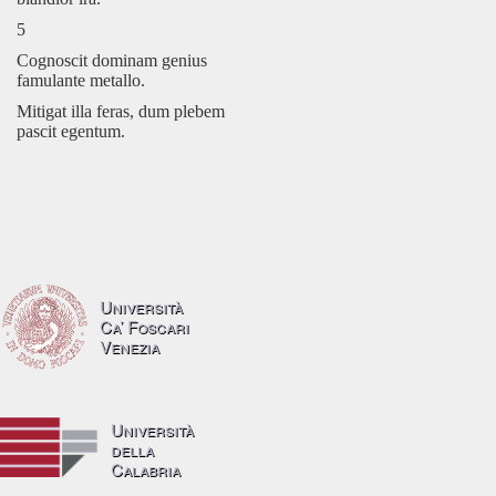
5
Cognoscit dominam genius
famulante metallo.
Mitigat illa feras, dum plebem
pascit egentum.
Università
Ca’ Foscari
Venezia
Università
della
Calabria