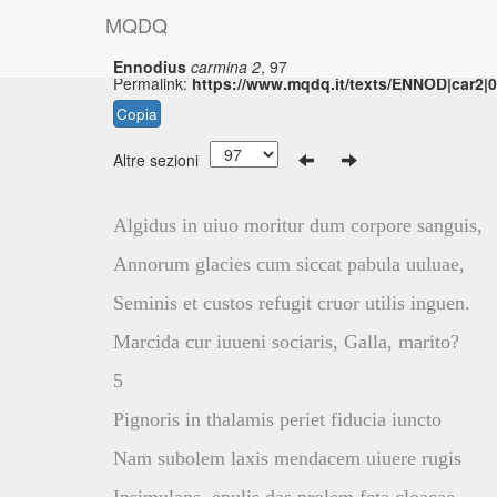
M
Q
D
Q
Ennodius
carmina 2
, 97
Permalink:
https://www.mqdq.it/texts/ENNOD|car2|
Copia
Altre sezioni
Algidus in uiuo moritur dum corpore sanguis,
Annorum glacies cum siccat pabula uuluae,
Seminis et custos refugit cruor utilis inguen.
Marcida cur iuueni sociaris, Galla, marito?
5
Pignoris in thalamis periet fiducia iuncto
Nam subolem laxis mendacem uiuere rugis