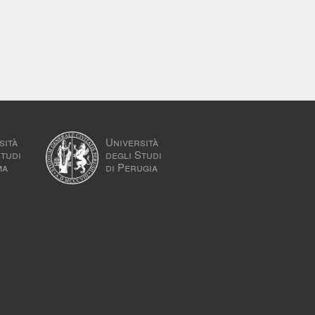
sità
Università
Studi
degli Studi
ma
di Perugia