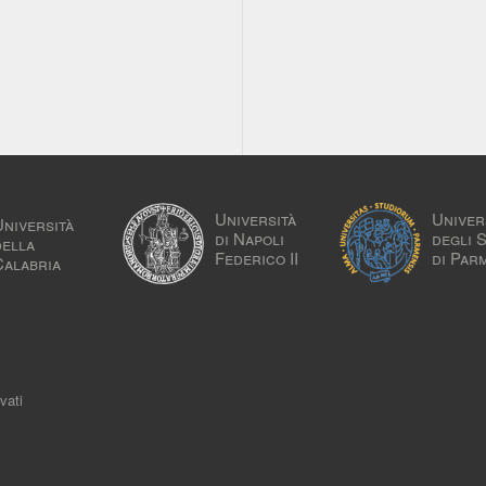
Università
Univer
Università
di Napoli
degli 
della
Federico II
di Par
Calabria
vati