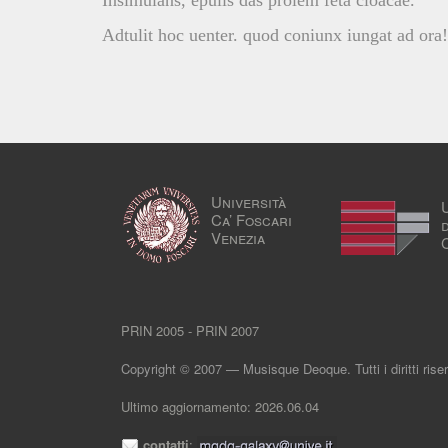
Insimulans, epulis das prolem feta cloacae.
Adtulit hoc uenter. quod coniunx iungat ad ora!
Università
Ca’ Foscari
Venezia
PRIN 2005 - PRIN 2007
Copyright © 2007 — Musisque Deoque. Tutti i diritti riser
Ultimo aggiornamento: 2026.06.04
contatti
: