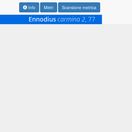
Info
Metri
Scansione metrica
Ennodius
carmina 2
, 77