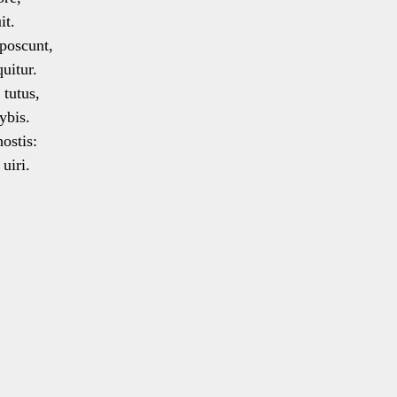
it.
 poscunt,
uitur.
 tutus,
ybis.
ostis:
uiri.