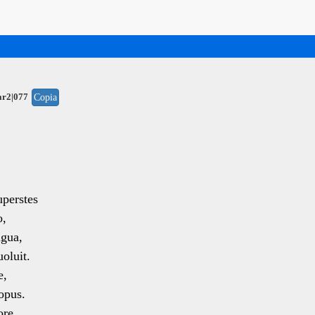
ar2|077
Copia
uperstes
o,
ngua,
oluit.
e,
opus.
ore,