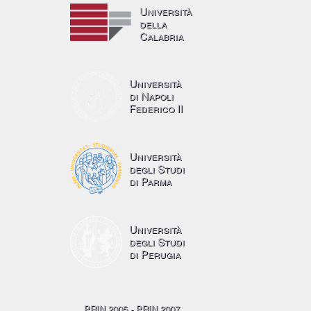
Università
della
Calabria
Università
di Napoli
Federico II
Università
degli Studi
di Parma
Università
degli Studi
di Perugia
PRIN 2005 - PRIN 2007