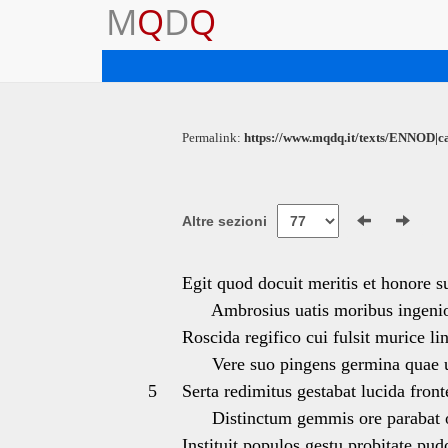
M
Q
D
Q
Permalink:
https://www.mqdq.it/texts/ENNOD|c
Altre sezioni
Egit quod docuit meritis et honore s
Ambrosius uatis moribus ingeni
Roscida regifico cui fulsit murice li
Vere suo pingens germina quae u
5
Serta redimitus gestabat lucida front
Distinctum gemmis ore parabat 
Instituit populos gestu probitate pud