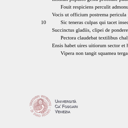
Fouit respiciens perculit admonu
Vocis ut officium postrema pericula
10
Sic teneras culpas qui tacet inseq
Succinctus gladiis, clipei de pondere
Pectora claudebat textilibus chal
Ensis habet uires uitiorum sector et h
Vipera non tangit squamea terga 
Università
Ca’ Foscari
Venezia