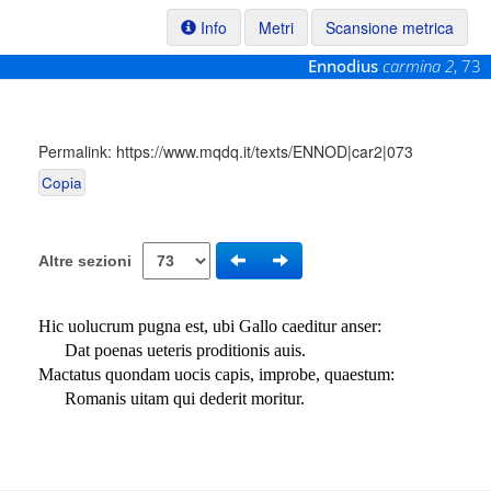
Info
Metri
Scansione metrica
Ennodius
carmina 2
, 73
Permalink:
https://www.mqdq.it/texts/ENNOD|car2|073
Copia
Altre sezioni
Hic uolucrum pugna est, ubi Gallo caeditur anser:
Dat poenas ueteris proditionis auis.
Mactatus quondam uocis capis, improbe, quaestum:
Romanis uitam qui dederit moritur.