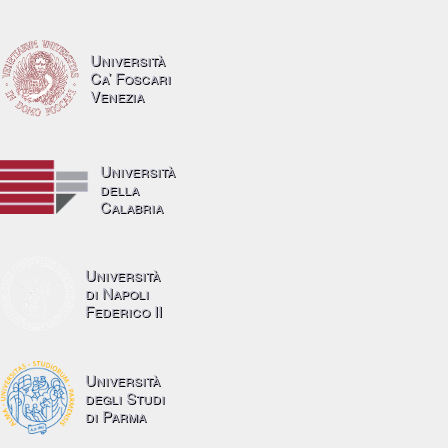
Università
Ca’ Foscari
Venezia
Università
della
Calabria
Università
di Napoli
Federico II
Università
degli Studi
di Parma