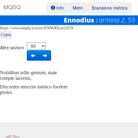
M
Q
D
Q
Info
Metri
Scansione metrica
Ennodius
carmina 2
, 59
Permalink:
https://www.mqdq.it/texts/ENNOD|car2|059
Copia
Altre sezioni
Nobilibus tollis genium, male
compte lacernis,
Discordes miscens inimico foedere
proles.