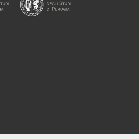
Studi
degli Studi
ma
di Perugia