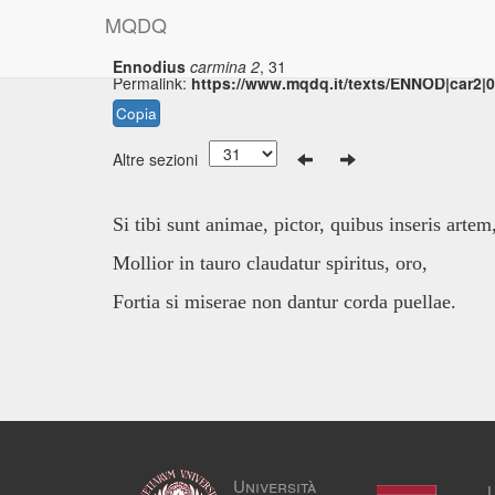
M
Q
D
Q
Ennodius
carmina 2
, 31
Permalink:
https://www.mqdq.it/texts/ENNOD|car2|
Copia
Altre sezioni
Si tibi sunt animae, pictor, quibus inseris artem
Mollior in tauro claudatur spiritus, oro,
Fortia si miserae non dantur corda puellae.
Università