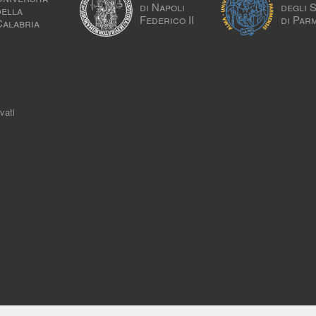
di Napoli
degli 
della
Federico II
di Par
Calabria
vati