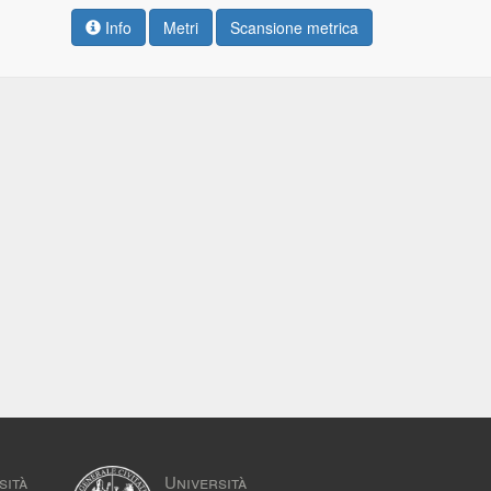
Info
Metri
Scansione metrica
sità
Università