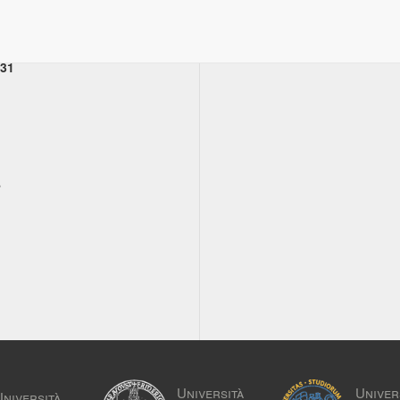
031
,
Università
Univer
Università