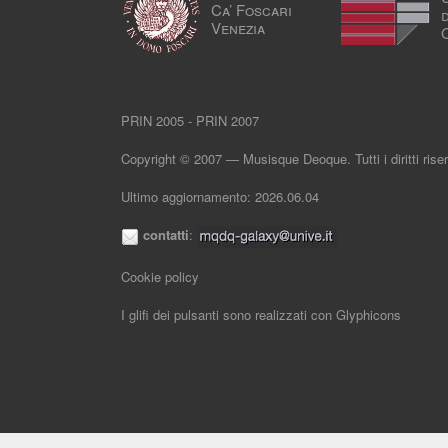
Ca’ Foscari
Venezia
PRIN 2005 - PRIN 2007
Copyright © 2007 — Musisque Deoque. Tutti i diritti riser
Ultimo aggiornamento: 2026.06.04
contatti
:
Cookie policy
I glifi dei pulsanti sono realizzati con
Glyphicons