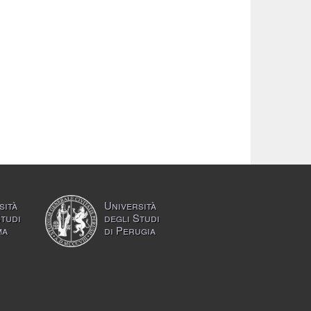
sità
Università
Studi
degli Studi
ma
di Perugia