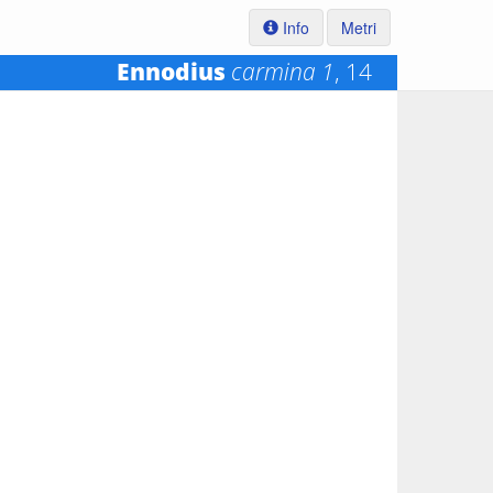
Info
Metri
Ennodius
carmina 1
, 14