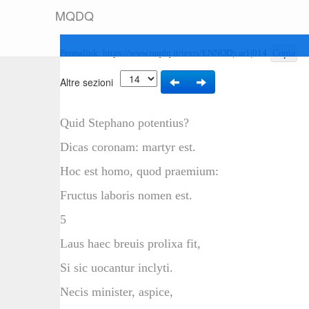
M
Q
D
Q
Permalink:
https://www.mqdq.it/texts/ENNOD|car1|014
Copia
Altre sezioni
Quid Stephano potentius?
Dicas coronam: martyr est.
Hoc est homo, quod praemium:
Fructus laboris nomen est.
5
Laus haec breuis prolixa fit,
Si sic uocantur inclyti.
Necis minister, aspice,