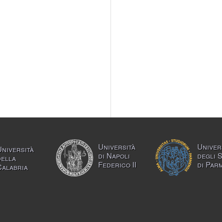
Università
Univer
Università
di Napoli
degli 
della
Federico II
di Par
Calabria