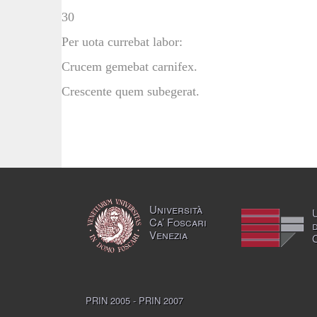
30
Per uota currebat labor:
Crucem gemebat carnifex.
Crescente quem subegerat.
Università
Ca’ Foscari
Venezia
PRIN 2005 - PRIN 2007