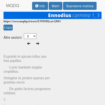
M
Q
D
Q
Info
Metri
Scansione metrica
Ennodius
carmina 1
, 3
Permalink:
https://www.mqdq.it/texts/ENNOD|car1|003
Copia
Altre sezioni
Exprimit in spicam tellus iam
feta papillas.
Lacte maritatis turgida
cespitibus.
Stringitur in prolem sparsus per
gramina sucus
De guttis faciens progeniem
solidam.
5