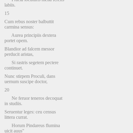
labiis.
15
Cum rebus noster balbuttit
carmina sensus:
Aurea principiis dextera
portet opem.
Blandior ad falcem messor
perducit aristas,
Si rastris segetem pectere
continuet.
Nunc stirpem Proculi, dans
uernum suscipe doctor,
20
Ne feruor teneros decoquat
in studiis.
Seruentur leges: ceu census
littera currat.
Horum Pindareus flumina
uicit auus"