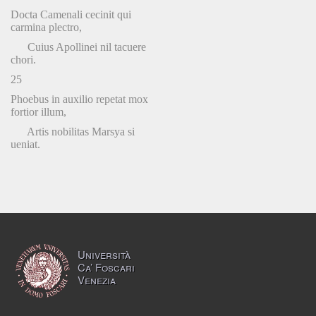
Docta Camenali cecinit qui
carmina plectro,
Cuius Apollinei nil tacuere
chori.
25
Phoebus in auxilio repetat mox
fortior illum,
Artis nobilitas Marsya si
ueniat.
Università
Ca’ Foscari
Venezia