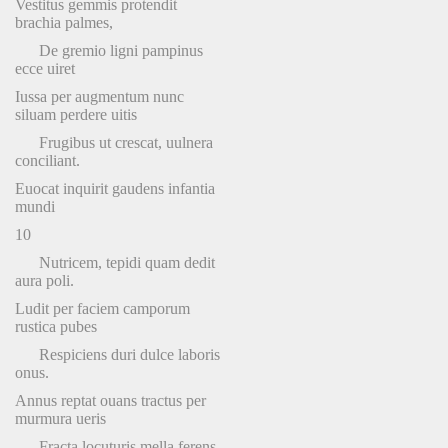
Vestitus gemmis protendit
brachia palmes,
De gremio ligni pampinus
ecce uiret
Iussa per augmentum nunc
siluam perdere uitis
Frugibus ut crescat, uulnera
conciliant.
Euocat inquirit gaudens infantia
mundi
10
Nutricem, tepidi quam dedit
aura poli.
Ludit per faciem camporum
rustica pubes
Respiciens duri dulce laboris
onus.
Annus reptat ouans tractus per
murmura ueris
Fracta locuturis mella ferens