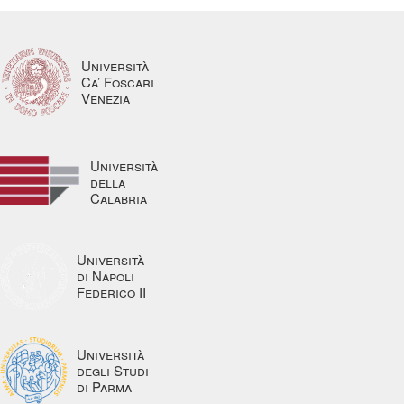
Università
Ca’ Foscari
Venezia
Università
della
Calabria
Università
di Napoli
Federico II
Università
degli Studi
di Parma