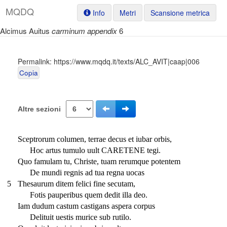
M
Q
D
Q
Info
Metri
Scansione metrica
Alcimus Auitus
carminum appendix
6
Permalink:
https://www.mqdq.it/texts/ALC_AVIT|caap|006
Copia
Altre sezioni
Sceptrorum columen, terrae decus et iubar orbis,
Hoc artus tumulo uult CARETENE tegi.
Quo famulam tu, Christe, tuam rerumque potentem
De mundi regnis ad tua regna uocas
5
Thesaurum ditem felici fine secutam,
Fotis pauperibus quem dedit illa deo.
Iam dudum castum castigans aspera corpus
Delituit uestis murice sub rutilo.