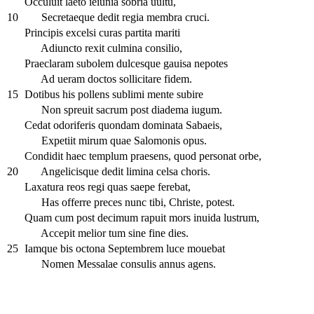
Occuluit laeto ieiunia sobria uultu,
10
Secretaeque dedit regia membra cruci.
Principis excelsi curas partita mariti
Adiuncto rexit culmina consilio,
Praeclaram subolem dulcesque gauisa nepotes
Ad ueram doctos sollicitare fidem.
15
Dotibus his pollens sublimi mente subire
Non spreuit sacrum post diadema iugum.
Cedat odoriferis quondam dominata Sabaeis,
Expetiit mirum quae Salomonis opus.
Condidit haec templum praesens, quod personat orbe,
20
Angelicisque dedit limina celsa choris.
Laxatura reos regi quas saepe ferebat,
Has offerre preces nunc tibi, Christe, potest.
Quam cum post decimum rapuit mors inuida lustrum,
Accepit melior tum sine fine dies.
25
Iamque bis octona Septembrem luce mouebat
Nomen Messalae consulis annus agens.