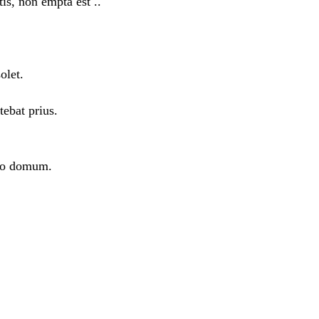
tis, non empta est ..
olet.
ebat prius.
ito domum.