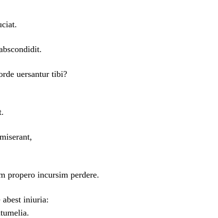
ciat.
 abscondidit.
rde uersantur tibi?
t.
miserant,
 propero incursim perdere.
abest iniuria:
ntumelia.