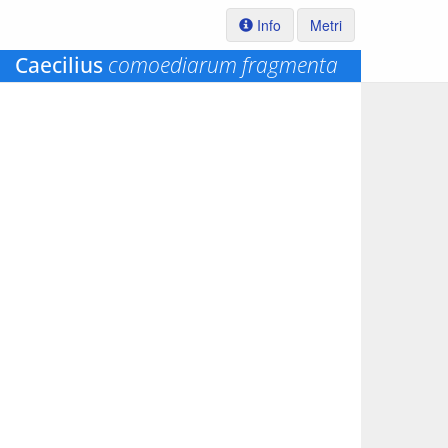
Info
Metri
Caecilius
comoediarum fragmenta