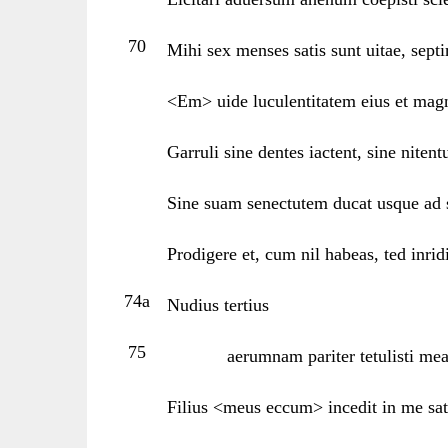
70
Mihi sex menses satis sunt uitae, se
<Em> uide luculentitatem eius et mag
Garruli sine dentes iactent, sine nitentu
Sine suam senectutem ducat usque ad 
Prodigere et, cum nil habeas, ted inrid
74a
Nudius tertius
75
aerumnam pariter tetulisti me
Filius <meus eccum> incedit in me sat