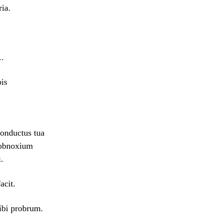
ia.
..
bis
onductus tua
 obnoxium
.
acit.
ibi probrum.