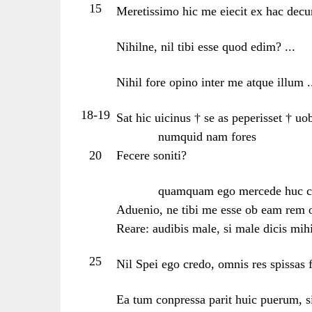
15
Meretissimo hic me eiecit ex hac decur
Nihilne, nil tibi esse quod edim? ...
Nihil fore opino inter me atque illum .
18-19
Sat hic uicinus † se as peperisset † uo
numquid nam fores
20
Fecere soniti?
quamquam ego mercede huc c
Aduenio, ne tibi me esse ob eam rem
Reare: audibis male, si male dicis mihi
25
Nil Spei ego credo, omnis res spissas f
Ea tum conpressa parit huic puerum, s