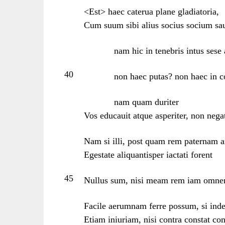
<Est> haec caterua plane gladiatoria,
Cum suum sibi alius socius socium sau
nam hic in tenebris intus sese
40
non haec putas? non haec in co
nam quam duriter
Vos educauit atque asperiter, non nega
Nam si illi, post quam rem paternam a
Egestate aliquantisper iactati forent
45
Nullus sum, nisi meam rem iam omnem
Facile aerumnam ferre possum, si inde 
Etiam iniuriam, nisi contra constat co