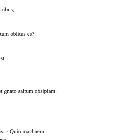
oribus,
tum oblitus es?
st
et gnato saltum obsipiam.
tis. - Quin machaera
ens