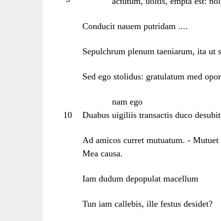
actutum, uoltis, empta est: nol
Conducit nauem putridam ....
Sepulchrum plenum taeniarum, ita ut s
Sed ego stolidus: gratulatum med oport
nam ego
10
Duabus uigiliis transactis duco desub
Ad amicos curret mutuatum. - Mutuet
Mea causa.
Iam dudum depopulat macellum
Tun iam callebis, ille festus desidet?