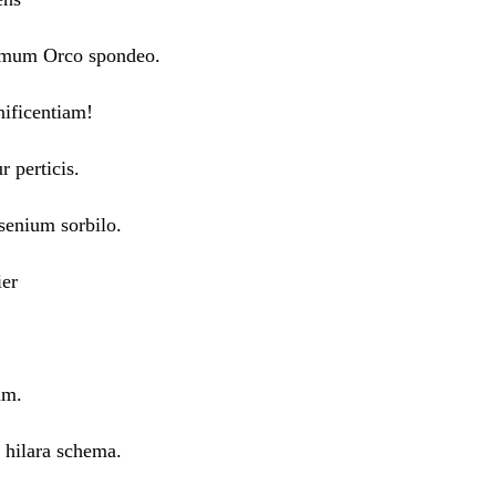
ptimum Orco spondeo.
nificentiam!
r perticis.
senium sorbilo.
ier
am.
 hilara schema.