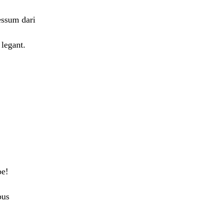
essum dari
legant.
be!
bus