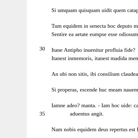
Si umquam quisquam uidit quem catapul
Tum equidem in senecta hoc deputo m
Sentire ea aetate eumpse esse odiosum 
30
Itane Antipho inuenitur profluia fide?
Itanest inmemoris, itanest madida me
An ubi non sitis, ibi consilium claudea
Si properas, escende huc meam nauem: 
Iamne adeo? manta. - Iam hoc uide: c
35
aduentus angit.
Nam nobis equidem deus repertus est I