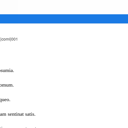
L|comi|001
osumia.
 domum.
queo.
m sentinat satis.