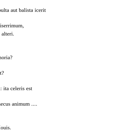
ta aut balista icerit
iserrimum,
alteri.
moria?
t?
ita celeris est
aecus animum ....
ouis.