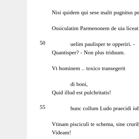
Nisi quidem qui sese malit pugnitus p
Ossiculatim Parmenonem de uia liceat 
50
uelim paulisper te opperiri. -
Quantisper? - Non plus triduum.
Vt hominem .. toxico transegerit
di boni,
Quid illud est pulchritatis!
55
hunc collum Ludo praecidi iu
Vtinam pisciculi te schema, sine cruri
Videam!