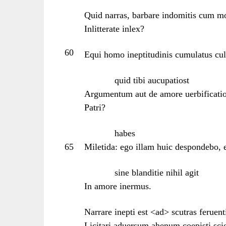
Quid narras, barbare indomitis cum m
Inlitterate inlex?
60
Equi homo ineptitudinis cumulatus cul
quid tibi aucupatiost
Argumentum aut de amore uerbificatio
Patri?
habes
65
Miletida: ego illam huic despondebo, 
sine blanditie nihil agit
In amore inermus.
Narrare inepti est <ad> scutras feruen
Licitari aduersum ahenum coepisti sci