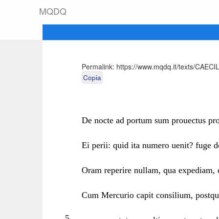
M
Q
D
Q
Permalink:
https://www.mqdq.it/texts/CAECI
Copia
De nocte ad portum sum prouectus pr
Ei perii: quid ita numero uenit? fuge
Oram reperire nullam, qua expediam, 
Cum Mercurio capit consilium, postqua
5