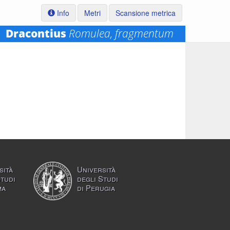
Info
Metri
Scansione metrica
Dracontius
Romulea, fragmentum
sità
Università
Studi
degli Studi
ma
di Perugia