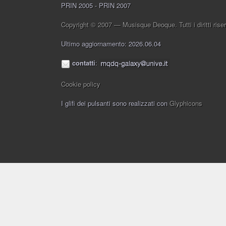
PRIN 2005 - PRIN 2007
Copyright © 2007 — Musisque Deoque. Tutti i diritti riser
Ultimo aggiornamento: 2026.06.04
contatti
:
Cookie policy
I glifi dei pulsanti sono realizzati con
Glyphicons