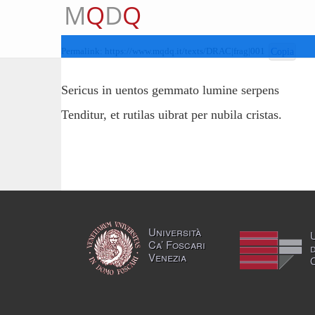
M
Q
D
Q
Permalink:
https://www.mqdq.it/texts/DRAC|frag|001
Copia
Sericus in uentos gemmato lumine serpens
Tenditur, et rutilas uibrat per nubila cristas.
Università
Ca’ Foscari
Venezia