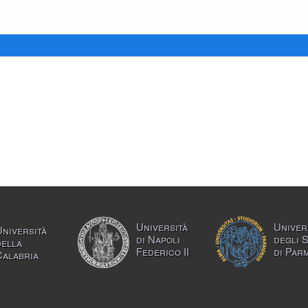
Università
Univer
Università
di Napoli
degli 
della
Federico II
di Par
Calabria