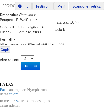
M
Q
D
Q
Info
Testimoni
Metri
Scansione metrica
Dracontius
Romulea
2
Testo base di riferimento: J.
1
Bouquet - É. Wolff, 1995
Fata
corr.
Duhn
Cura dell'edizione digitale: A.
facta
N
Luceri - O. Portuese, 2009
Permalink:
https://www.mqdq.it/texts/DRAC|romu|002
Copia
Altre sezioni
HYLAS
Fata
canam pueri Nympharum
uersa
calore
In melius:
sic
Musa mones. Quis
casus ademit