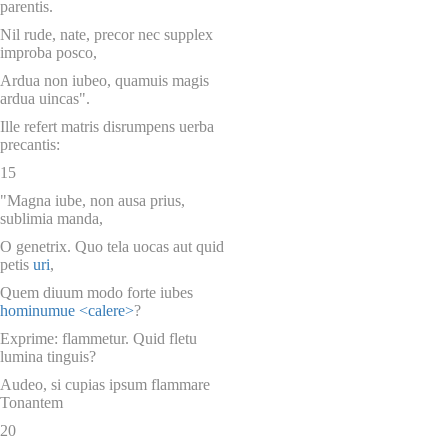
parentis.
Nil rude, nate, precor nec supplex
improba posco,
Ardua non iubeo, quamuis magis
ardua uincas".
Ille refert matris disrumpens uerba
precantis:
15
"Magna iube, non ausa prius,
sublimia manda,
O genetrix. Quo tela uocas aut quid
petis
uri
,
Quem diuum modo forte iubes
hominumue
<calere>
?
Exprime: flammetur. Quid fletu
lumina tinguis?
Audeo, si cupias ipsum flammare
Tonantem
20