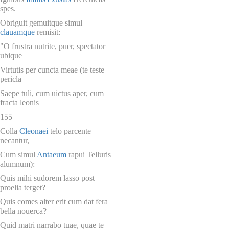
spes.
Obriguit gemuitque simul
clauamque
remisit:
"O frustra nutrite, puer, spectator
ubique
Virtutis per cuncta meae (te teste
pericla
Saepe tuli, cum uictus aper, cum
fracta leonis
155
Colla
Cleonaei
telo parcente
necantur,
Cum simul
Antaeum
rapui Telluris
alumnum):
Quis mihi sudorem lasso post
proelia terget?
Quis comes alter erit cum dat fera
bella nouerca?
Quid matri narrabo tuae, quae te