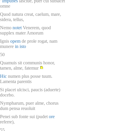
"
Impubes
lasciue, puer cui subiacet
omne
Quod natura creat, caelum, mare,
sidera, tellus,
Nemo
notet
Venerem, quod
supplex mater Amorum
Ignis
opem
de prole rogat, nam
munere
in isto
50
Quamuis sit communis honor,
tamen, alme, fatemur
Hic
numen plus posse tuum.
Lamenta parentis
Si placet ulcisci, paucis (aduerte)
docebo.
Nympharum, puer alme, chorus
dum pensa reuoluit
Penei sub fonte sui (pudet
ore
referre),
55