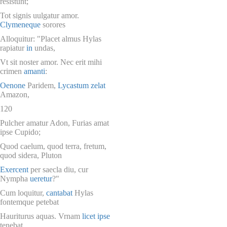
resistunt;
Tot signis uulgatur amor.
Clymeneque
sorores
Alloquitur: "Placet almus Hylas
rapiatur
in
undas,
Vt sit noster amor. Nec erit mihi
crimen
amanti
:
Oenone
Paridem,
Lycastum
zelat
Amazon,
120
Pulcher amatur Adon, Furias amat
ipse Cupido;
Quod caelum, quod terra, fretum,
quod sidera, Pluton
Exercent
per saecla diu, cur
Nympha
ueretur
?"
Cum loquitur,
cantabat
Hylas
fontemque petebat
Hauriturus aquas. Vrnam
licet ipse
tenebat,