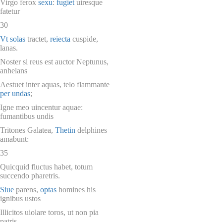
Virgo ferox
sexu
:
fugiet
uiresque
fatetur
30
Vt
solas
tractet,
reiecta
cuspide,
lanas.
Noster si reus est auctor Neptunus,
anhelans
Aestuet inter aquas, telo flammante
per undas
;
Igne meo uincentur aquae:
fumantibus undis
Tritones Galatea,
Thetin
delphines
amabunt:
35
Quicquid fluctus habet, totum
succendo pharetris.
Siue
parens,
optas
homines his
ignibus ustos
Illicitos uiolare toros, ut non pia
patris