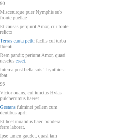
90
Misceturque puer Nymphis sub
fronte puellae
Et causas perquirit Amor, cur fonte
relicto
Terras cauta petit
; facilis cui turba
fluenti
Rem pandit; periurat Amor, quasi
nescius
esset
.
Interea post bella suis Tirynthius
ibat
95
Victor ouans, cui iunctus Hylas
pulcherrimus haeret
Gestans
fulminei pellem cum
dentibus apri;
Et licet inualidus haec pondera
ferre laborat,
Ipse tamen gaudet, quasi iam