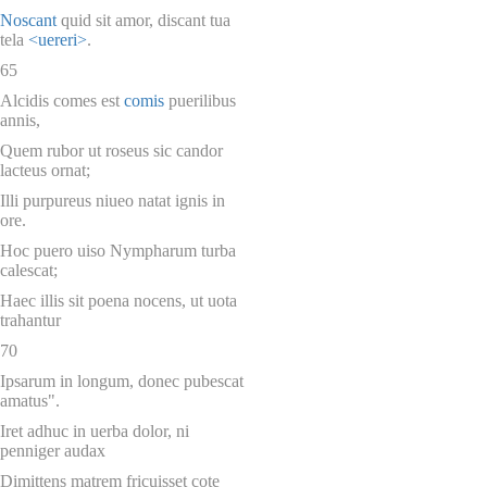
Noscant
quid sit amor, discant tua
tela
<uereri>
.
65
Alcidis comes est
comis
puerilibus
annis,
Quem rubor ut roseus sic candor
lacteus ornat;
Illi purpureus niueo natat ignis in
ore.
Hoc puero uiso Nympharum turba
calescat;
Haec illis sit poena nocens, ut uota
trahantur
70
Ipsarum in longum, donec pubescat
amatus".
Iret adhuc in uerba dolor, ni
penniger audax
Dimittens matrem fricuisset cote