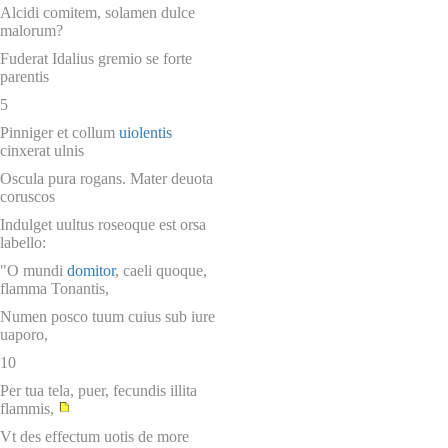
Alcidi comitem, solamen dulce
malorum?
Fuderat Idalius gremio se forte
parentis
5
Pinniger et collum
uiolentis
cinxerat ulnis
Oscula pura rogans. Mater deuota
coruscos
Indulget uultus roseoque est orsa
labello:
"O mundi
domitor
, caeli quoque,
flamma Tonantis,
Numen posco tuum cuius sub iure
uaporo,
10
Per tua tela, puer, fecundis illita
flammis,
Vt des effectum uotis de more