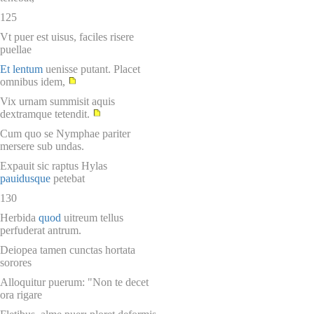
125
Vt puer est uisus, faciles risere
puellae
Et lentum
uenisse putant. Placet
omnibus idem,
Vix urnam summisit aquis
dextramque tetendit.
Cum quo se Nymphae pariter
mersere sub undas.
Expauit sic raptus Hylas
pauidusque
petebat
130
Herbida
quod
uitreum tellus
perfuderat antrum.
Deiopea tamen cunctas hortata
sorores
Alloquitur puerum: "Non te decet
ora rigare