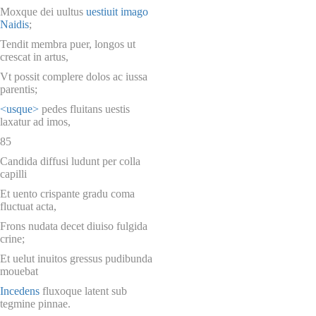
Moxque dei uultus
uestiuit imago
Naidis
;
Tendit membra puer, longos ut
crescat in artus,
Vt possit complere dolos ac iussa
parentis;
<usque>
pedes fluitans uestis
laxatur ad imos,
85
Candida diffusi ludunt per colla
capilli
Et uento crispante gradu coma
fluctuat acta,
Frons nudata decet diuiso fulgida
crine;
Et uelut inuitos gressus pudibunda
mouebat
Incedens
fluxoque latent sub
tegmine pinnae.