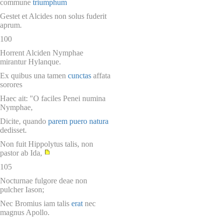
commune
triumphum
Gestet et Alcides non solus fuderit
aprum.
100
Horrent Alciden Nymphae
mirantur Hylanque.
Ex quibus una tamen
cunctas
affata
sorores
Haec ait: "O faciles Penei numina
Nymphae,
Dicite, quando
parem puero natura
dedisset.
Non fuit Hippolytus talis, non
pastor ab Ida,
105
Nocturnae fulgore deae non
pulcher Iason;
Nec Bromius iam talis
erat
nec
magnus Apollo.