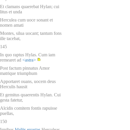
Et clamans quaerebat Hylan; cui
litus et unda
Herculea cum uoce sonant et
nomen amati
Montes, silua uocant; tantum fons
ille tacebat,
145
In quo raptus Hylas. Cum iam
remearet ad
<astra>
Post factum pinnatus Amor
matrique triumphum
Apportaret ouans, uocem deus
Herculis hausit
Et gemitus quaerentis Hylan. Cui
gesta fatetur,
Alcidis comitem fontis rapuisse
puellas,
150
Ignibus
Idaliis
exustas
Herculeas