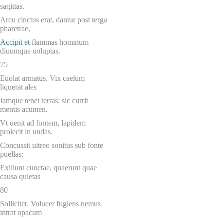
sagittas.
Arcu cinctus erat, dantur post terga
pharetrae,
Accipit et
flammas hominum
diuumque uoluptas.
75
Euolat armatus. Vix caelum
liquerat ales
Iamque tenet terras: sic currit
mentis acumen.
Vt uenit ad fontem, lapidem
proiecit in undas.
Concussit uitreo sonitus sub fonte
puellas:
Exiliunt cunctae, quaerunt quae
causa quietas
80
Sollicitet. Volucer fugiens nemus
intrat opacum