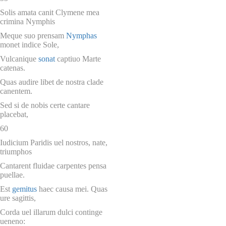
Solis amata canit Clymene mea
crimina Nymphis
Meque suo prensam
Nymphas
monet indice Sole,
Vulcanique
sonat
captiuo Marte
catenas.
Quas audire libet de nostra clade
canentem.
Sed si de nobis certe cantare
placebat,
60
Iudicium Paridis uel nostros, nate,
triumphos
Cantarent fluidae carpentes pensa
puellae.
Est
gemitus
haec causa mei. Quas
ure sagittis,
Corda uel illarum dulci continge
ueneno: