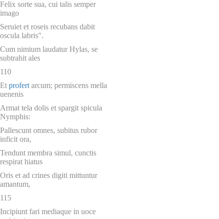
Felix sorte sua, cui talis semper
imago
Seruiet et roseis recubans dabit
oscula labris".
Cum nimium laudatur Hylas, se
subtrahit ales
110
Et
profert
arcum; permiscens mella
uenenis
Armat tela dolis et spargit spicula
Nymphis:
Pallescunt omnes, subitus rubor
inficit ora,
Tendunt membra simul, cunctis
respirat hiatus
Oris et ad crines digiti mittuntur
amantum,
115
Incipiunt fari mediaque in uoce