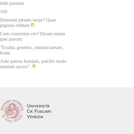
mihi paruum
160
Deposuit pietatis inops? Quae
pignora reddam
Cum conuentus ero? Dicam tamen
ipse parenti:
"Exulta, genetrix, nimium laetare,
beata
Ante parens hominis, pulchri modo
numinis auctor".
Università
Ca’ Foscari
Venezia