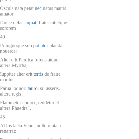
Oscula nata petat
nec
natus matris
amator
Dulce nefas
cupiat
, frater uitietque
sororem
40
Priuignoque suo
potiatur
blanda
nouerca:
Alter erit Perdica furens atque
altera Myrrha,
Iuppiter alter erit
terris
de fratre
maritus;
Parua loquor:
tauro
, si iusseris,
altera regis
Flammetur coniux, reddetur et
altera Phaedra".
45
At his laeta Venus uultu mutata
renarrat: