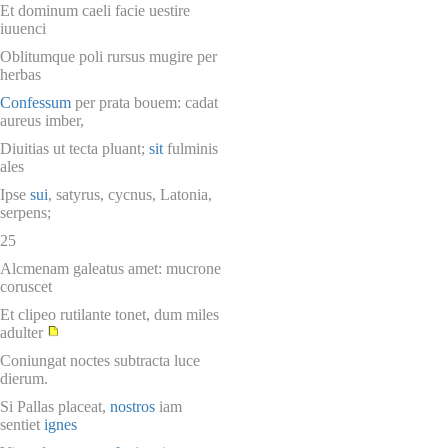
Et dominum caeli facie uestire
iuuenci
Oblitumque poli rursus mugire per
herbas
Confessum
per prata bouem: cadat
aureus imber,
Diuitias ut tecta pluant;
sit
fulminis
ales
Ipse
sui
, satyrus, cycnus, Latonia,
serpens;
25
Alcmenam galeatus amet: mucrone
coruscet
Et clipeo rutilante tonet, dum miles
adulter
Coniungat noctes subtracta luce
dierum.
Si Pallas placeat,
nostros
iam
sentiet
ignes