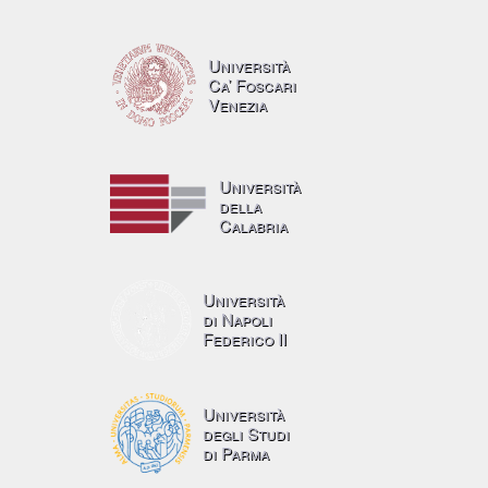
Università
Ca’ Foscari
Venezia
Università
della
Calabria
Università
di Napoli
Federico II
Università
degli Studi
di Parma