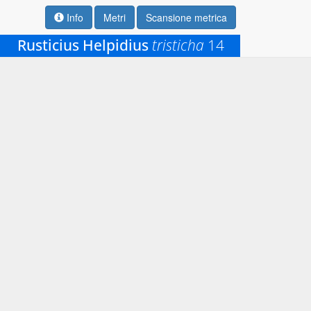
Info
Metri
Scansione metrica
Rusticius Helpidius
tristicha
14