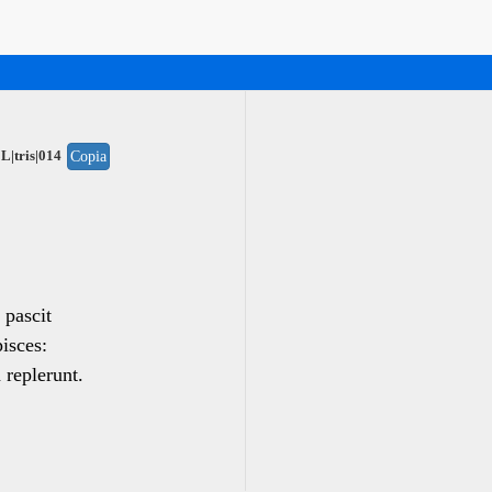
L|tris|014
Copia
 pascit
isces:
 replerunt.