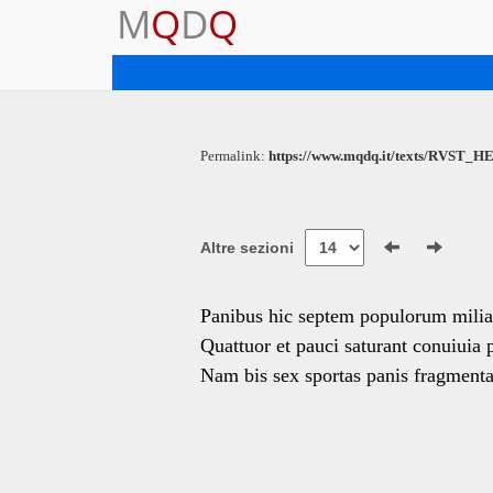
M
Q
D
Q
Permalink:
https://www.mqdq.it/texts/RVST_HE
Altre sezioni
Panibus hic septem populorum milia
Quattuor et pauci saturant conuiuia p
Nam bis sex sportas panis fragmenta