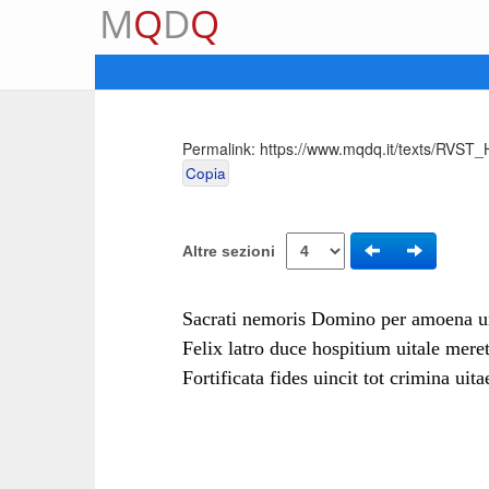
M
Q
D
Q
Permalink:
https://www.mqdq.it/texts/RVST_
Copia
Altre sezioni
Sacrati nemoris Domino per amoena ui
Felix latro duce hospitium uitale meret
Fortificata fides uincit tot crimina uita