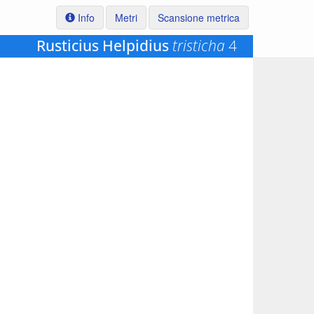
Info
Metri
Scansione metrica
Rusticius Helpidius
tristicha
4