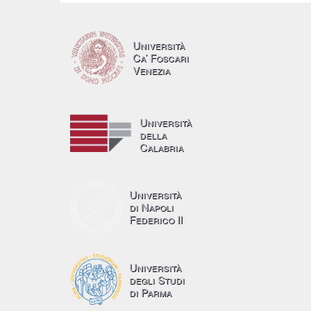
Università
Ca’ Foscari
Venezia
Università
della
Calabria
Università
di Napoli
Federico II
Università
degli Studi
di Parma