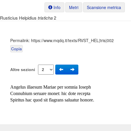
Info
Metri
Scansione metrica
Rusticius Helpidius
tristicha
2
Permalink:
https://www.mqdq.it/texts/RVST_HEL|tris|002
Copia
Altre sezioni
Angelus illaesum Mariae per somnia Ioseph
Connubium seruare monet: hic dote recepta
Spiritus hac quod sit flagrans saluatur honore.