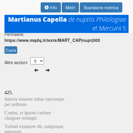
Info
Metri
Scansione metrica
Martianus Capella
de nuptiis Philologiae
et Mercurii
5
Permalink:
https://www.mqdq.it/texts/MART_CAP|nupt|005
Copia
Altre sezioni
425.
Interea sonuere tubae raucusque
per aethram
Cantus, et ignoto caelum
clangore remugit:
Turbati expauere dii, uulgusque
minorum