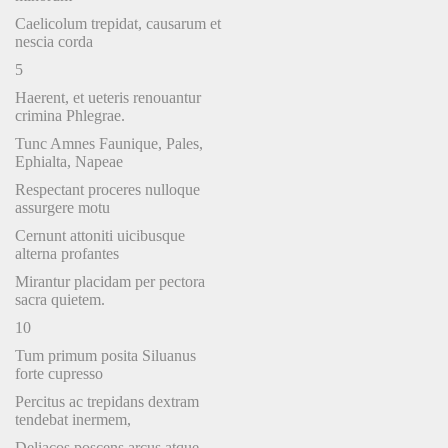
Caelicolum trepidat, causarum et
nescia corda
5
Haerent, et ueteris renouantur
crimina Phlegrae.
Tunc Amnes Faunique, Pales,
Ephialta, Napeae
Respectant proceres nulloque
assurgere motu
Cernunt attoniti uicibusque
alterna profantes
Mirantur placidam per pectora
sacra quietem.
10
Tum primum posita Siluanus
forte cupresso
Percitus ac trepidans dextram
tendebat inermem,
Deliacos poscens arcus atque