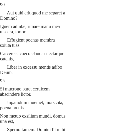
90
Aut quid erit quod me separet a
Domino?
Ignem adhibe, rimare manu mea
uiscera, tortor:
Effugient poenas membra
soluta tuas.
Carcere si caeco claudar nectarque
catenis,
Liber in excessu mentis adibo
Deum.
95
Si mucrone paret ceruicem
abscindere lictor,
Inpauidum inueniet; mors cita,
poena breuis.
Non metuo exsilium mundi, domus
una est,
Sperno famem: Domini fit mihi