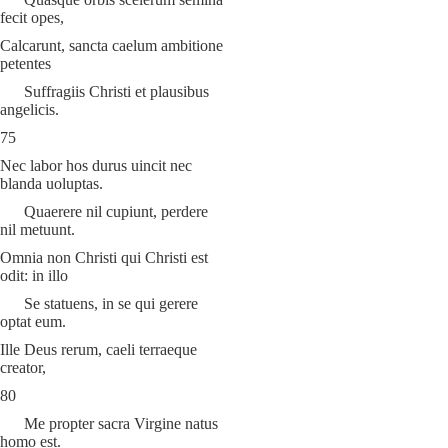
fecit opes,
Calcarunt, sancta caelum ambitione
petentes
Suffragiis Christi et plausibus
angelicis.
75
Nec labor hos durus uincit nec
blanda uoluptas.
Quaerere nil cupiunt, perdere
nil metuunt.
Omnia non Christi qui Christi est
odit: in illo
Se statuens, in se qui gerere
optat eum.
Ille Deus rerum, caeli terraeque
creator,
80
Me propter sacra Virgine natus
homo est.