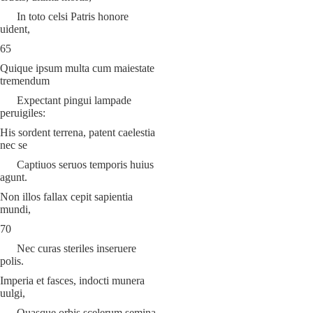
In toto celsi Patris honore
uident,
65
Quique ipsum multa cum maiestate
tremendum
Expectant pingui lampade
peruigiles:
His sordent terrena, patent caelestia
nec se
Captiuos seruos temporis huius
agunt.
Non illos fallax cepit sapientia
mundi,
70
Nec curas steriles inseruere
polis.
Imperia et fasces, indocti munera
uulgi,
Quasque orbis scelerum semina