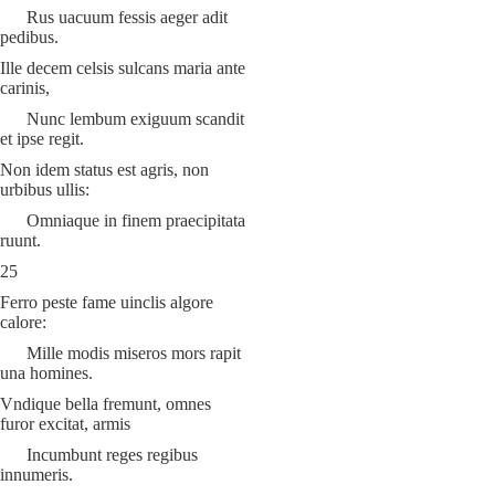
Rus uacuum fessis aeger adit
pedibus.
Ille decem celsis sulcans maria ante
carinis,
Nunc lembum exiguum scandit
et ipse regit.
Non idem status est agris, non
urbibus ullis:
Omniaque in finem praecipitata
ruunt.
25
Ferro peste fame uinclis algore
calore:
Mille modis miseros mors rapit
una homines.
Vndique bella fremunt, omnes
furor excitat, armis
Incumbunt reges regibus
innumeris.