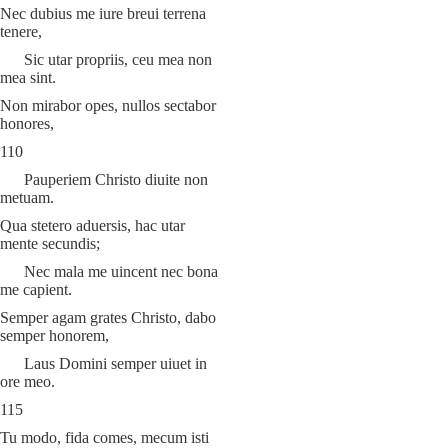
Nec dubius me iure breui terrena
tenere,
Sic utar propriis, ceu mea non
mea sint.
Non mirabor opes, nullos sectabor
honores,
110
Pauperiem Christo diuite non
metuam.
Qua stetero aduersis, hac utar
mente secundis;
Nec mala me uincent nec bona
me capient.
Semper agam grates Christo, dabo
semper honorem,
Laus Domini semper uiuet in
ore meo.
115
Tu modo, fida comes, mecum isti