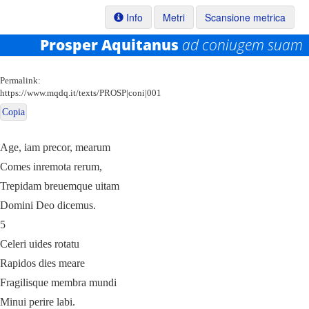
Info
Metri
Scansione metrica
Prosper Aquitanus
ad coniugem suam
Permalink:
https://www.mqdq.it/texts/PROSP|coni|001
Copia
Age, iam precor, mearum
Comes inremota rerum,
Trepidam breuemque uitam
Domini Deo dicemus.
5
Celeri uides rotatu
Rapidos dies meare
Fragilisque membra mundi
Minui perire labi.