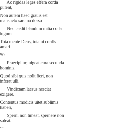
Ac rigidas leges effera corda
putent,
Non autem haec grauis est
mansueto sarcina dorso
Nec laedit blandum mitia colla
iugum.
Tota mente Deus, tota ui cordis
amari
50
Praecipitur; uigeat cura secunda
hominis.
Quod sibi quis nolit fieri, non
inferat ulli,
Vindictam laesus nesciat
exigere.
Contentus modicis uitet sublimis
haberi,
Sperni non timeat, spernere non
soleat.