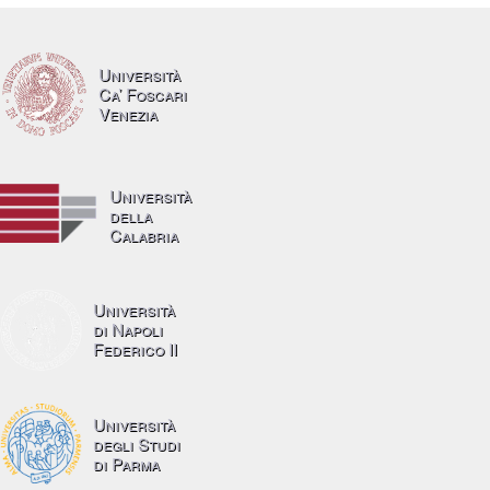
Università
Ca’ Foscari
Venezia
Università
della
Calabria
Università
di Napoli
Federico II
Università
degli Studi
di Parma