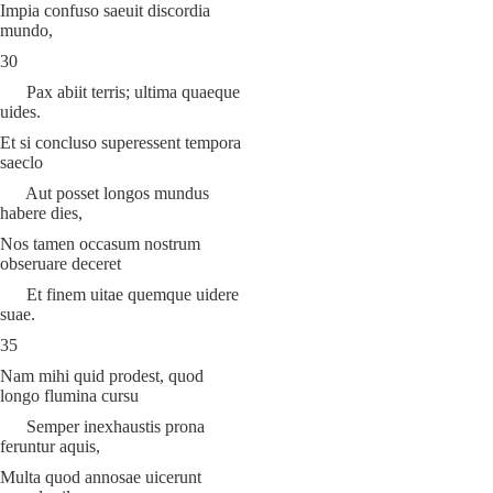
Impia confuso saeuit discordia
mundo,
30
Pax abiit terris; ultima quaeque
uides.
Et si concluso superessent tempora
saeclo
Aut posset longos mundus
habere dies,
Nos tamen occasum nostrum
obseruare deceret
Et finem uitae quemque uidere
suae.
35
Nam mihi quid prodest, quod
longo flumina cursu
Semper inexhaustis prona
feruntur aquis,
Multa quod annosae uicerunt