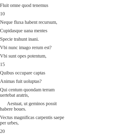
Fluit omne quod tenemus
10
Neque fluxa habent recursum,
Cupidasque uana mentes
Specie trahunt inani.
Vbi nunc imago rerum est?
Vbi sunt opes potentum,
15
Quibus occupare captas
Animas fuit uoluptas?
Qui centum quondam terram
uertebat aratris,
Aestuat, ut geminos possit
habere boues.
Vectus magnificas carpentis saepe
per urbes,
20