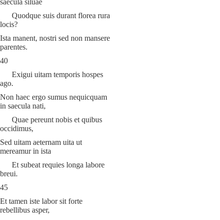
saecula siluae
Quodque suis durant florea rura
locis?
Ista manent, nostri sed non mansere
parentes.
40
Exigui uitam temporis hospes
ago.
Non haec ergo sumus nequicquam
in saecula nati,
Quae pereunt nobis et quibus
occidimus,
Sed uitam aeternam uita ut
mereamur in ista
Et subeat requies longa labore
breui.
45
Et tamen iste labor sit forte
rebellibus asper,