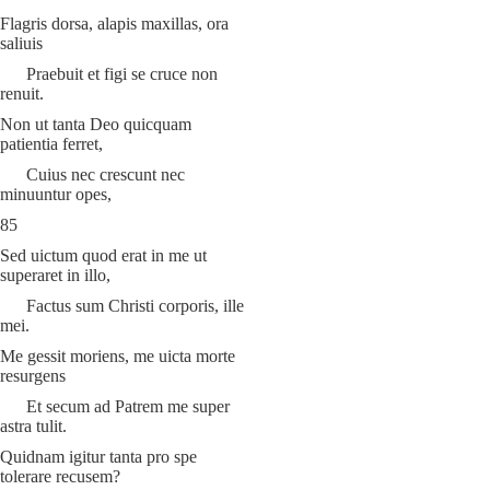
Flagris dorsa, alapis maxillas, ora
saliuis
Praebuit et figi se cruce non
renuit.
Non ut tanta Deo quicquam
patientia ferret,
Cuius nec crescunt nec
minuuntur opes,
85
Sed uictum quod erat in me ut
superaret in illo,
Factus sum Christi corporis, ille
mei.
Me gessit moriens, me uicta morte
resurgens
Et secum ad Patrem me super
astra tulit.
Quidnam igitur tanta pro spe
tolerare recusem?