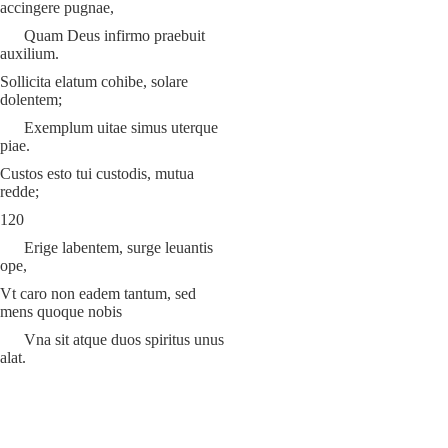
accingere pugnae,
Quam Deus infirmo praebuit
auxilium.
Sollicita elatum cohibe, solare
dolentem;
Exemplum uitae simus uterque
piae.
Custos esto tui custodis, mutua
redde;
120
Erige labentem, surge leuantis
ope,
Vt caro non eadem tantum, sed
mens quoque nobis
Vna sit atque duos spiritus unus
alat.