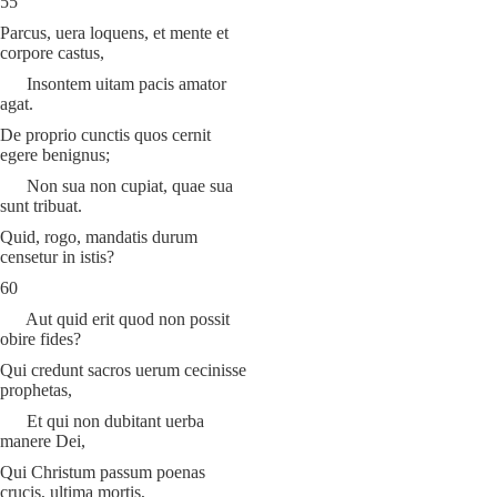
55
Parcus, uera loquens, et mente et
corpore castus,
Insontem uitam pacis amator
agat.
De proprio cunctis quos cernit
egere benignus;
Non sua non cupiat, quae sua
sunt tribuat.
Quid, rogo, mandatis durum
censetur in istis?
60
Aut quid erit quod non possit
obire fides?
Qui credunt sacros uerum cecinisse
prophetas,
Et qui non dubitant uerba
manere Dei,
Qui Christum passum poenas
crucis, ultima mortis,