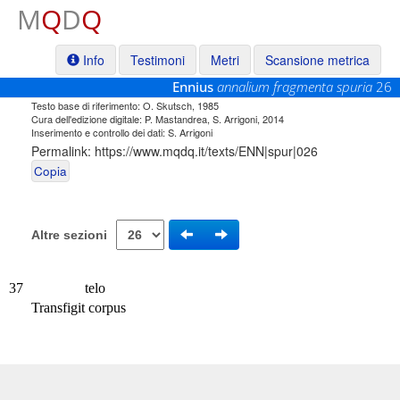
M
Q
D
Q
Info
Testimoni
Metri
Scansione metrica
Ennius
annalium fragmenta spuria
26
Testo base di riferimento: O. Skutsch, 1985
Cura dell'edizione digitale: P. Mastandrea, S. Arrigoni, 2014
Inserimento e controllo dei dati: S. Arrigoni
Permalink:
https://www.mqdq.it/texts/ENN|spur|026
Copia
Altre sezioni
37
telo
Transfigit corpus