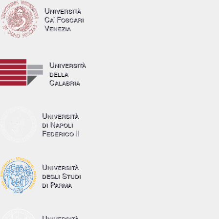
Università
Ca’ Foscari
Venezia
Università
della
Calabria
Università
di Napoli
Federico II
Università
degli Studi
di Parma
Università