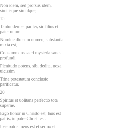
Non idem, sed prorsus idem,
similisque simulque,
15
Tantundem et pariter, sic filius et
pater unum
Nomine diuisum nomen, substantia
mixta est,
Consummans sacri mysteria sancta
profundi.
Plenitudo potens, sibi dedita, nexa
uicissim
Trina potestatum conclusio
parificatur,
20
Spiritus et uolitans perfectio tota
superne.
Ergo honor in Christo est, laus est
patris, in patre Christi est.
Ipse patris mens est et sermo et