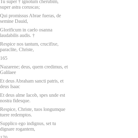
Tu super † ignotum cherubim,
super astra coruscas;
Qui promissus Abrae fueras, de
semine Dauid,
Glorificum in caelo osanna
laudabilis audis. †
Respice nos tantum, crucifixe,
paraclite, Christe,
165
Nazarene; deus, quem credimus, et
Galilaee
Et deus Abraham sancti patris, et
deus Isaac
Et deus alme Iacob, spes unde est
nostra fidesque.
Respice, Christe, tuos longumque
tuere redemptos.
Supplico ego indignus, set tu
dignare rogantem,
170