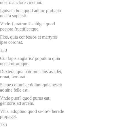
nostro auctore creemur.
Ignis: in hoc quod adhuc probatio
nostra supersit.
Vnde † aratrum? subigat quod
pectora fructificetque.
Flos, quia confessos et martyres
ipse coronat.
130
Cur lapis anglaris? populum quia
nectit utrumque.
Dextera, qua patrium latus assidet,
ornat, honorat.
Saepe columba: dolum quia nescit
ac sine felle est.
Vnde puer? quod purus eat
genitoris ad arcem.
Vitis: adoptiuo quod se<se> herede
propaget.
135