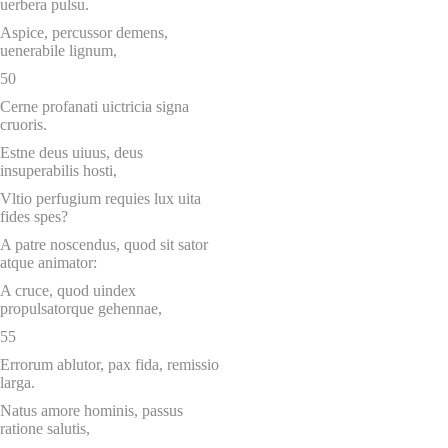
uerbera pulsu.
Aspice, percussor demens,
uenerabile lignum,
50
Cerne profanati uictricia signa
cruoris.
Estne deus uiuus, deus
insuperabilis hosti,
Vltio perfugium requies lux uita
fides spes?
A patre noscendus, quod sit sator
atque animator:
A cruce, quod uindex
propulsatorque gehennae,
55
Errorum ablutor, pax fida, remissio
larga.
Natus amore hominis, passus
ratione salutis,