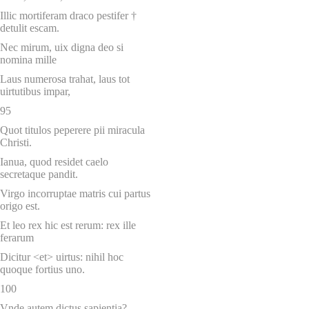
Illic mortiferam draco pestifer †
detulit escam.
Nec mirum, uix digna deo si
nomina mille
Laus numerosa trahat, laus tot
uirtutibus impar,
95
Quot titulos peperere pii miracula
Christi.
Ianua, quod residet caelo
secretaque pandit.
Virgo incorruptae matris cui partus
origo est.
Et leo rex hic est rerum: rex ille
ferarum
Dicitur <et> uirtus: nihil hoc
quoque fortius uno.
100
Vnde autem dictus sapientia?