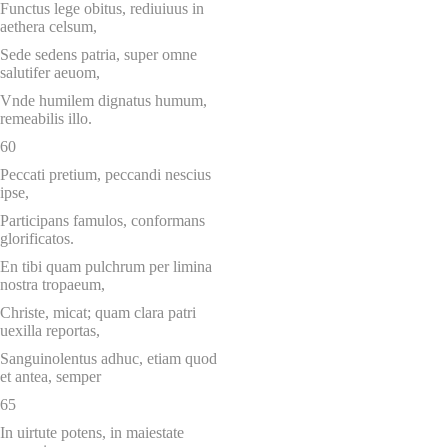
Functus lege obitus, rediuiuus in
aethera celsum,
Sede sedens patria, super omne
salutifer aeuom,
Vnde humilem dignatus humum,
remeabilis illo.
60
Peccati pretium, peccandi nescius
ipse,
Participans famulos, conformans
glorificatos.
En tibi quam pulchrum per limina
nostra tropaeum,
Christe, micat; quam clara patri
uexilla reportas,
Sanguinolentus adhuc, etiam quod
et antea, semper
65
In uirtute potens, in maiestate