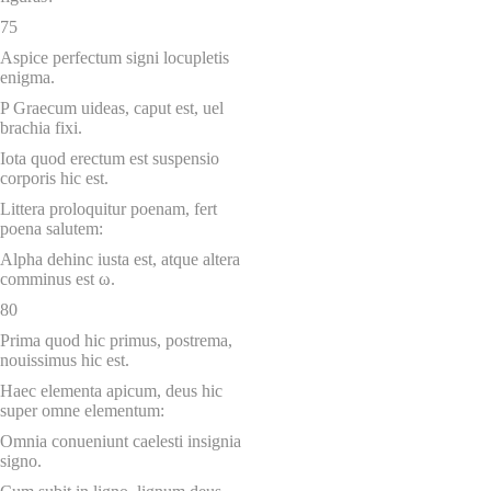
75
Aspice perfectum signi locupletis
enigma.
P Graecum uideas, caput est, uel
brachia fixi.
Iota quod erectum est suspensio
corporis hic est.
Littera proloquitur poenam, fert
poena salutem:
Alpha dehinc iusta est, atque altera
comminus est ω.
80
Prima quod hic primus, postrema,
nouissimus hic est.
Haec elementa apicum, deus hic
super omne elementum:
Omnia conueniunt caelesti insignia
signo.