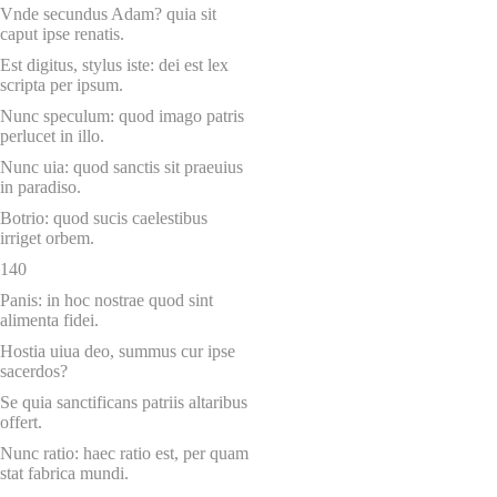
Vnde secundus Adam? quia sit
caput ipse renatis.
Est digitus, stylus iste: dei est lex
scripta per ipsum.
Nunc speculum: quod imago patris
perlucet in illo.
Nunc uia: quod sanctis sit praeuius
in paradiso.
Botrio: quod sucis caelestibus
irriget orbem.
140
Panis: in hoc nostrae quod sint
alimenta fidei.
Hostia uiua deo, summus cur ipse
sacerdos?
Se quia sanctificans patriis altaribus
offert.
Nunc ratio: haec ratio est, per quam
stat fabrica mundi.