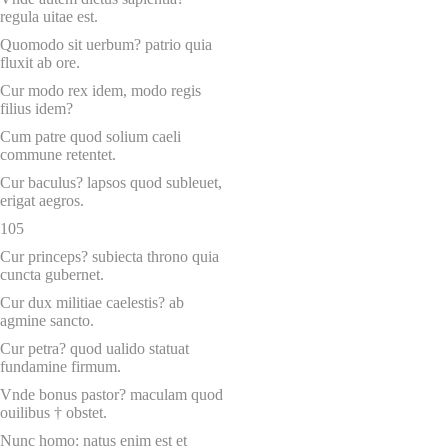
regula uitae est.
Quomodo sit uerbum? patrio quia
fluxit ab ore.
Cur modo rex idem, modo regis
filius idem?
Cum patre quod solium caeli
commune retentet.
Cur baculus? lapsos quod subleuet,
erigat aegros.
105
Cur princeps? subiecta throno quia
cuncta gubernet.
Cur dux militiae caelestis? ab
agmine sancto.
Cur petra? quod ualido statuat
fundamine firmum.
Vnde bonus pastor? maculam quod
ouilibus † obstet.
Nunc homo: natus enim est et