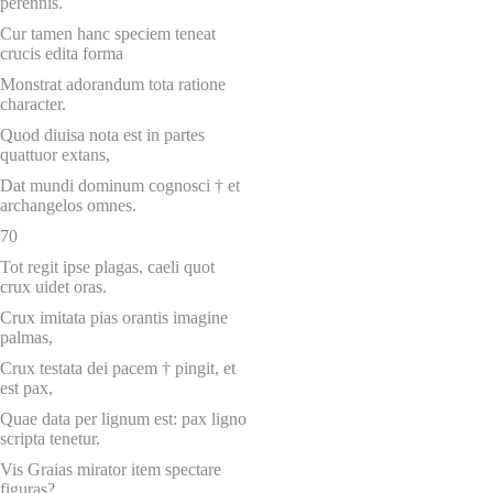
perennis.
Cur tamen hanc speciem teneat
crucis edita forma
Monstrat adorandum tota ratione
character.
Quod diuisa nota est in partes
quattuor extans,
Dat mundi dominum cognosci † et
archangelos omnes.
70
Tot regit ipse plagas, caeli quot
crux uidet oras.
Crux imitata pias orantis imagine
palmas,
Crux testata dei pacem † pingit, et
est pax,
Quae data per lignum est: pax ligno
scripta tenetur.
Vis Graias mirator item spectare
figuras?