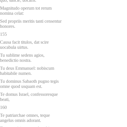
quo, sancte, uocaris.
Magnitudo operum tot rerum
nomina celat:
Sed propriis meritis tanti censentur
honores.
155
Causa facit titulos, dat scire
uocabula uirtus.
Tu sublime sedens agios,
benedictio nostra.
Tu deus Emmanuel: nobiscum
habitabile numen.
Tu dominus Sabaoth pugno tegis
omne quod usquam est.
Te domus Israel, confessoresque
beati,
160
Te patriarchae omnes, teque
angelus omnis adorant.