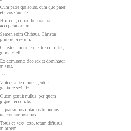
Cum patre qui solus, cum quo pater
et deus <unus>
Hoc erat, et nondum natura
acceperat ortum.
Semen enim Christus, Christus
primordia rerum,
Christus honor terrae, tremor orbis,
gloria caeli.
Ex dominante deo rex et dominator
in altis,
10
Vnicus ante omnes genitus,
genitore sed illo
Quem genuit nullus, per quem
gignentia cuncta:
† quaesumus optamus tremimus
ueneramur amamus.
Totus et <ex> toto, totum diffusus
in orbem.