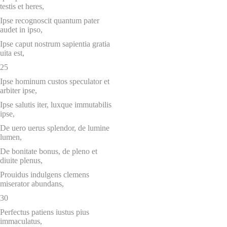
testis et heres,
Ipse recognoscit quantum pater
audet in ipso,
Ipse caput nostrum sapientia gratia
uita est,
25
Ipse hominum custos speculator et
arbiter ipse,
Ipse salutis iter, luxque immutabilis
ipse,
De uero uerus splendor, de lumine
lumen,
De bonitate bonus, de pleno et
diuite plenus,
Prouidus indulgens clemens
miserator abundans,
30
Perfectus patiens iustus pius
immaculatus,