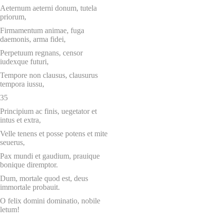
Aeternum aeterni donum, tutela
priorum,
Firmamentum animae, fuga
daemonis, arma fidei,
Perpetuum regnans, censor
iudexque futuri,
Tempore non clausus, clausurus
tempora iussu,
35
Principium ac finis, uegetator et
intus et extra,
Velle tenens et posse potens et mite
seuerus,
Pax mundi et gaudium, prauique
bonique diremptor.
Dum, mortale quod est, deus
immortale probauit.
O felix domini dominatio, nobile
letum!