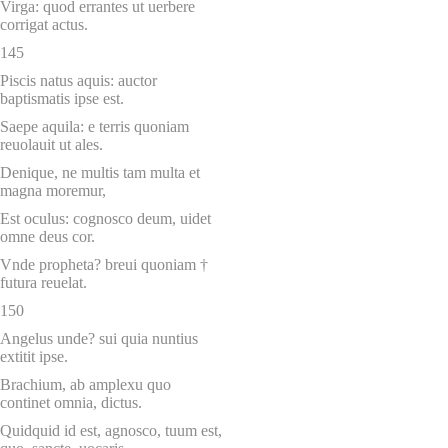
Virga: quod errantes ut uerbere
corrigat actus.
145
Piscis natus aquis: auctor
baptismatis ipse est.
Saepe aquila: e terris quoniam
reuolauit ut ales.
Denique, ne multis tam multa et
magna moremur,
Est oculus: cognosco deum, uidet
omne deus cor.
Vnde propheta? breui quoniam †
futura reuelat.
150
Angelus unde? sui quia nuntius
extitit ipse.
Brachium, ab amplexu quo
continet omnia, dictus.
Quidquid id est, agnosco, tuum est,