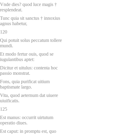
Vnde dies? quod luce magis †
resplendeat.
Tunc quia sit sanctus † innoxius
agnus habetur,
120
Qui potuit solus peccatum tollere
mundi.
Et modo fertur ouis, quod se
iugulantibus aptet:
Dicitur et uitulus: contenta hoc
passio monstrat.
Fons, quia purificat uitium
baptismate largo.
Vita, quod aeternum dat uiuere
uiuificatis.
125
Est manus: occurrit uirtutum
operatio diues.
Est caput: in promptu est, quo