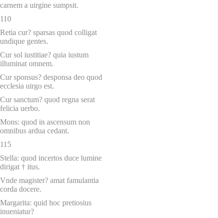
carnem a uirgine sumpsit.
110
Retia cur? sparsas quod colligat
undique gentes.
Cur sol iustitiae? quia iustum
illuminat omnem.
Cur sponsus? desponsa deo quod
ecclesia uirgo est.
Cur sanctum? quod regna serat
felicia uerbo.
Mons: quod in ascensum non
omnibus ardua cedant.
115
Stella: quod incertos duce lumine
dirigat † itus.
Vnde magister? amat famulantia
corda docere.
Margarita: quid hoc pretiosius
inueniatur?