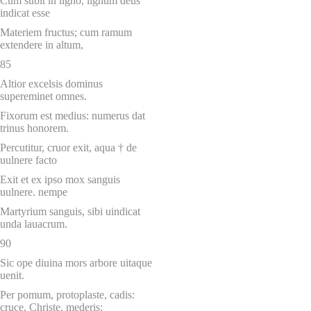
Cum subit in ligno, lignum deus
indicat esse
Materiem fructus; cum ramum
extendere in altum,
85
Altior excelsis dominus
supereminet omnes.
Fixorum est medius: numerus dat
trinus honorem.
Percutitur, cruor exit, aqua † de
uulnere facto
Exit et ex ipso mox sanguis
uulnere. nempe
Martyrium sanguis, sibi uindicat
unda lauacrum.
90
Sic ope diuina mors arbore uitaque
uenit.
Per pomum, protoplaste, cadis:
cruce, Christe, mederis: