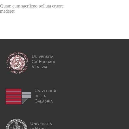
Quam cum sacrilego polluta cruore
maderet.
Università
Ca’ Foscari
Venezia
Università
della
Calabria
Università
di Napoli