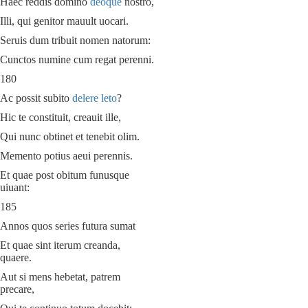
Haec reddis domino
deoque
nostro,
Illi, qui genitor mauult uocari.
Seruis dum tribuit nomen natorum:
Cunctos numine cum regat perenni.
180
Ac possit subito
delere leto
?
Hic te constituit, creauit ille,
Qui nunc obtinet et tenebit olim.
Memento potius aeui perennis.
Et quae post obitum funusque
uiuant:
185
Annos quos series futura sumat
Et quae sint iterum creanda,
quaere.
Aut si mens hebetat, patrem
precare,