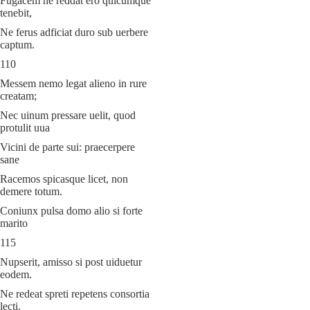
Fugacem ne reddat ero quicumque
tenebit,
Ne ferus adficiat duro sub uerbere
captum.
110
Messem nemo legat alieno in rure
creatam;
Nec uinum pressare uelit, quod
protulit uua
Vicini de parte sui: praecerpere
sane
Racemos spicasque licet, non
demere totum.
Coniunx pulsa domo alio si forte
marito
115
Nupserit, amisso si post uiduetur
eodem.
Ne redeat spreti repetens consortia
lecti.