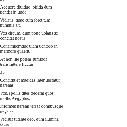
Aequore diuiduo, bifida dum
pendet in unda.
Vidistis, quae cura foret tum
numinis alti
Vos circum, dum pone uolans se
concitat hostis
Consimilemque uiam uentoso in
marmore quaerit.
At non ille potens tumidos
transmittere fluctus
35
Concidit et madidas inter uersatur
harenas.
Vos, spoliis dites dederat quos
mollis Aegyptus,
Informes heremi terras domibusque
negatas
Vicistis tutante deo, dum flumina
saxis