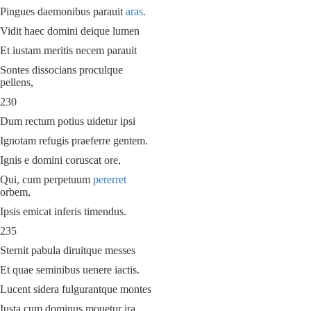
Pingues daemonibus parauit
aras
.
Vidit haec domini deique lumen
Et iustam meritis necem parauit
Sontes dissocians proculque
pellens,
230
Dum rectum potius uidetur ipsi
Ignotam refugis praeferre gentem.
Ignis e domini coruscat ore,
Qui, cum perpetuum
pererret
orbem,
Ipsis emicat inferis timendus.
235
Sternit pabula diruitque messes
Et quae seminibus uenere iactis.
Lucent sidera fulgurantque montes
Iusta cum dominus mouetur ira