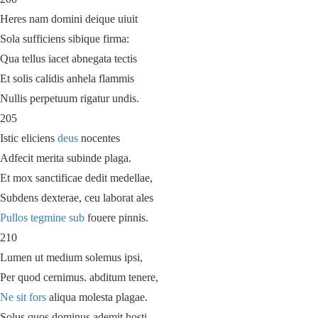
Heres nam domini deique uiuit
Sola sufficiens sibique firma:
Qua tellus iacet abnegata tectis
Et solis calidis anhela flammis
Nullis perpetuum rigatur undis.
205
Istic eliciens
deus
nocentes
Adfecit merita subinde plaga.
Et mox sanctificae dedit medellae,
Subdens dexterae, ceu laborat ales
Pullos
tegmine
sub
fouere pinnis.
210
Lumen ut medium solemus ipsi,
Per quod cernimus. abditum tenere,
Ne sit fors
aliqua molesta plagae.
Solus quos dominus ademit hosti,