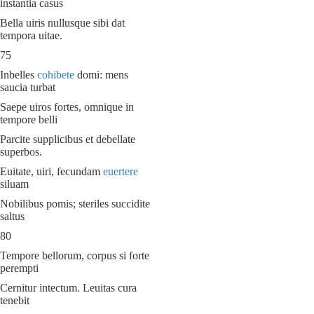
instantia casus
Bella uiris nullusque sibi dat
tempora uitae.
75
Inbelles
cohibete
domi: mens
saucia turbat
Saepe uiros fortes, omnique in
tempore belli
Parcite supplicibus et debellate
superbos.
Euitate, uiri, fecundam
euertere
siluam
Nobilibus pomis; steriles succidite
saltus
80
Tempore bellorum, corpus si forte
perempti
Cernitur intectum. Leuitas cura
tenebit