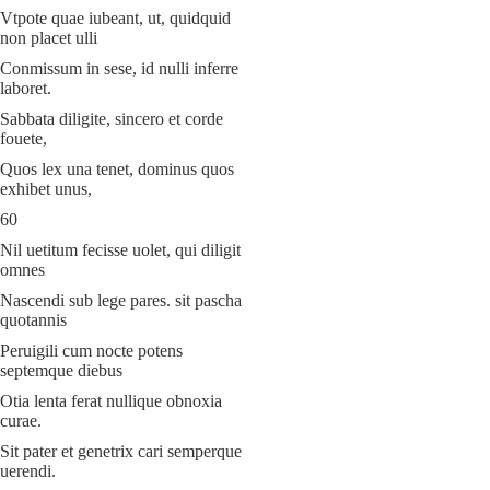
Vtpote quae iubeant, ut, quidquid
non placet ulli
Conmissum in sese, id nulli inferre
laboret.
Sabbata diligite, sincero et corde
fouete,
Quos lex una tenet, dominus quos
exhibet unus,
60
Nil uetitum fecisse uolet, qui diligit
omnes
Nascendi sub lege pares. sit pascha
quotannis
Peruigili cum nocte potens
septemque diebus
Otia lenta ferat nullique obnoxia
curae.
Sit pater et genetrix cari semperque
uerendi.