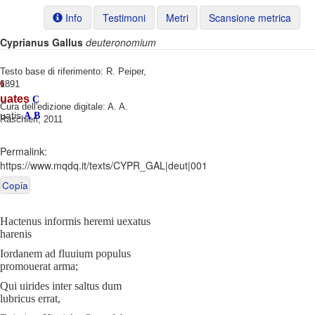
Info
Testimoni
Metri
Scansione metrica
Cyprianus Gallus
deuteronomium
Testo base di riferimento: R. Peiper,
6
1891
uates
C
Cura dell'edizione digitale: A. A.
uatis
A
B
Raschieri, 2011
Permalink:
https://www.mqdq.it/texts/CYPR_GAL|deut|001
Copia
Hactenus informis heremi uexatus
harenis
Iordanem ad fluuium populus
promouerat arma;
Qui uirides inter saltus dum
lubricus errat,