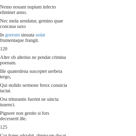
Nemo nouam nuptam infecto
eliminet anno.
Nec mola uendatur, gemino quae
concaua saxo
In
goerum
sinuata
uolat
frumentaque frangit.
120
Alter ob alterius ne pendat crimina
poenam.
Ille quaterdena susceptet uerbera
tergo,
Qui stolido sermone ferox conuicia
iactat.
Ora triturantis fuerint ne uincta
iuuenci.
Pignore non genito si fors
decesserit ille.
125
Cui frater adstabit, dimissam ducat