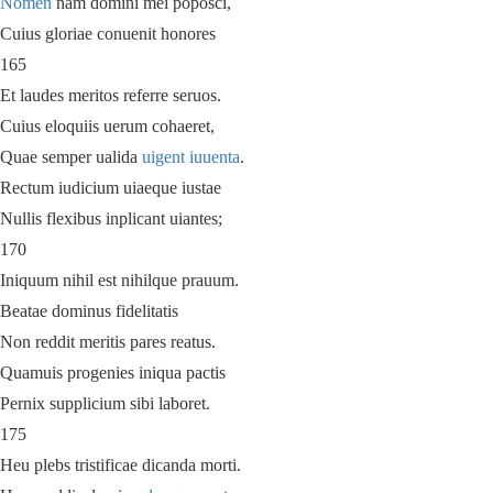
Nomen
nam domini mei poposci,
Cuius gloriae conuenit honores
165
Et laudes meritos referre seruos.
Cuius eloquiis uerum cohaeret,
Quae semper ualida
uigent iuuenta
.
Rectum iudicium uiaeque iustae
Nullis flexibus inplicant uiantes;
170
Iniquum nihil est nihilque prauum.
Beatae dominus fidelitatis
Non reddit meritis pares reatus.
Quamuis progenies iniqua pactis
Pernix supplicium sibi laboret.
175
Heu plebs tristificae dicanda morti.