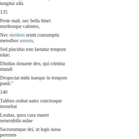
tangitur ulla
135
Peste mali. nec bella timet
morbosque calentes,
Nec
sterilem
sentit consumptis
mensibus
annum
,
Sed placidus toto laetatur tempore
uitae.
Diuitias donante deo, qui crimina
mundi
Despectat mitis iraeque in tempore
punit."
140
Talibus orabat uates cunctosque
monebat
Leuitas, quos cura manet
uenerabilis aulae
Sacrorumque dei, ut legis iussa
perennis