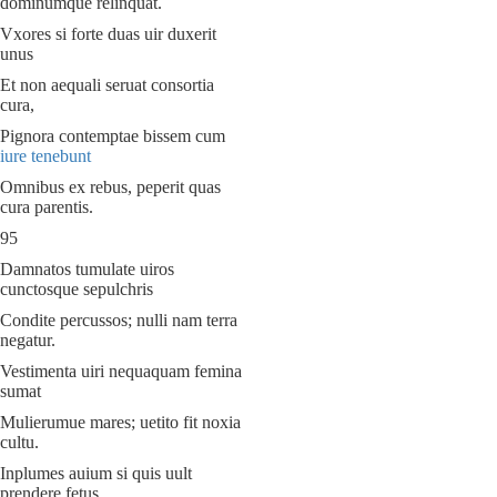
dominumque relinquat.
Vxores si forte duas uir duxerit
unus
Et non aequali seruat consortia
cura,
Pignora contemptae bissem cum
iure tenebunt
Omnibus ex rebus, peperit quas
cura parentis.
95
Damnatos tumulate uiros
cunctosque sepulchris
Condite percussos; nulli nam terra
negatur.
Vestimenta uiri nequaquam femina
sumat
Mulierumue mares; uetito fit noxia
cultu.
Inplumes auium si quis uult
prendere fetus.