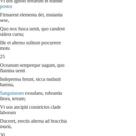
Vt uos ignoto terrarum in tramite
postos
Firmarent elementa dei, mutantia
sese,
Quo nox fusca uenit, quo candent
sidera cursu;
Ille et alterno solitum procurrere
motu
25
Oceanum semperque uagum, quo
flamina uenti
Indeprensa ferunt, sicca nudauit
harena,
Sanguineam
exsudans, rubrantia
litora, terram;
Vt uos ancipiti constrictos clade
laborum
Duceret, erectis alterna ad bracchia
muris,
30