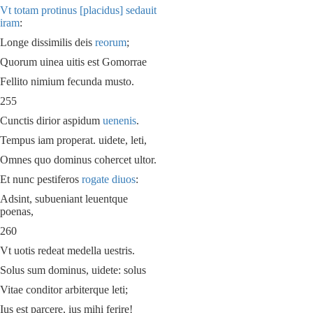
Vt totam protinus [placidus] sedauit
iram
:
Longe dissimilis deis
reorum
;
Quorum uinea uitis est Gomorrae
Fellito nimium fecunda musto.
255
Cunctis dirior aspidum
uenenis
.
Tempus iam properat. uidete, leti,
Omnes quo dominus cohercet ultor.
Et nunc pestiferos
rogate diuos
:
Adsint, subueniant leuentque
poenas,
260
Vt uotis redeat medella uestris.
Solus sum dominus, uidete: solus
Vitae conditor arbiterque leti;
Ius est parcere, ius mihi ferire!