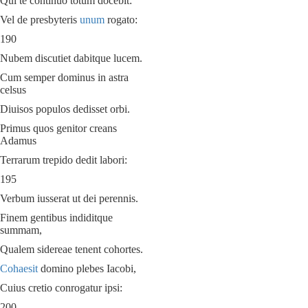
Qui te continuo totum docebit:
Vel de presbyteris
unum
rogato:
190
Nubem discutiet dabitque lucem.
Cum semper dominus in astra
celsus
Diuisos populos dedisset orbi.
Primus quos genitor creans
Adamus
Terrarum trepido dedit labori:
195
Verbum iusserat ut dei perennis.
Finem gentibus indiditque
summam,
Qualem sidereae tenent cohortes.
Cohaesit
domino plebes Iacobi,
Cuius cretio conrogatur ipsi:
200