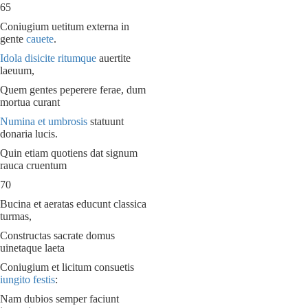
65
Coniugium uetitum externa in
gente
cauete
.
Idola disicite ritumque
auertite
laeuum,
Quem gentes peperere ferae, dum
mortua curant
Numina
et
umbrosis
statuunt
donaria lucis.
Quin etiam quotiens dat signum
rauca cruentum
70
Bucina et aeratas educunt classica
turmas,
Constructas sacrate domus
uinetaque laeta
Coniugium et licitum consuetis
iungito festis
:
Nam dubios semper faciunt