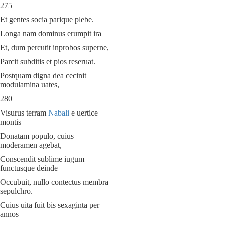
275
Et gentes socia parique plebe.
Longa nam dominus erumpit ira
Et, dum percutit inprobos superne,
Parcit subditis et pios reseruat.
Postquam digna dea cecinit
modulamina uates,
280
Visurus terram
Nabali
e uertice
montis
Donatam populo, cuius
moderamen agebat,
Conscendit sublime iugum
functusque deinde
Occubuit, nullo contectus membra
sepulchro.
Cuius uita fuit bis sexaginta per
annos