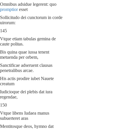
Omnibus adsidue legerent: quo
promptior
esset
Sollicitudo dei cunctorum in corde
uirorum:
145
Vtque etiam tabulas gemina de
caute politas.
Bis quina quae iussa tenent
metuenda per orbem,
Sanctificae adseruent clausas
penetralibus arcae.
His actis prodire iubet Nauete
creatum
Iudicioque dei plebis dat iura
regendae,
150
Vtque libens Iudaea manus
subuerteret aras
Mentitosque deos, hymno dat