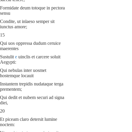
Formidate deum totoque in pectora
sensu
Condite, ut inlaeso semper sit
iunctus amore;
15
Qui uos oppressa dudum ceruice
maerentes
Sustulit
e
uinclis et carcere soluit
Aegypti:
Qui nebulas inter uosmet
hostemque locauit
Instantem trepidis nudataque terga
prementem;
Qui dedit et nubem securi ad signa
diei,
20
Et piceam claro detersit lumine
noctem: