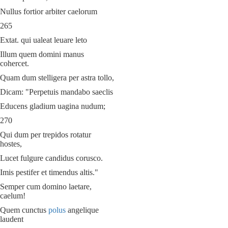
Nullus fortior arbiter caelorum
265
Extat. qui ualeat leuare leto
Illum quem domini manus
cohercet.
Quam dum stelligera per astra tollo,
Dicam: "Perpetuis mandabo saeclis
Educens gladium uagina nudum;
270
Qui dum per trepidos rotatur
hostes,
Lucet fulgure candidus corusco.
Imis pestifer et timendus altis."
Semper cum domino laetare,
caelum!
Quem cunctus
polus
angelique
laudent