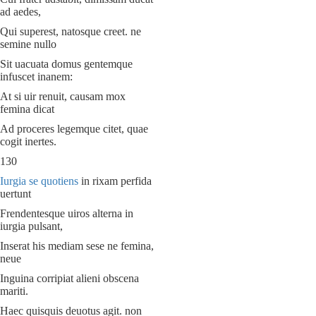
ad aedes,
Qui superest, natosque creet. ne
semine nullo
Sit uacuata domus gentemque
infuscet inanem:
At si uir renuit, causam mox
femina dicat
Ad proceres legemque citet, quae
cogit inertes.
130
Iurgia se quotiens
in rixam perfida
uertunt
Frendentesque uiros alterna in
iurgia pulsant,
Inserat his mediam sese ne femina,
neue
Inguina corripiat alieni obscena
mariti.
Haec quisquis deuotus agit. non