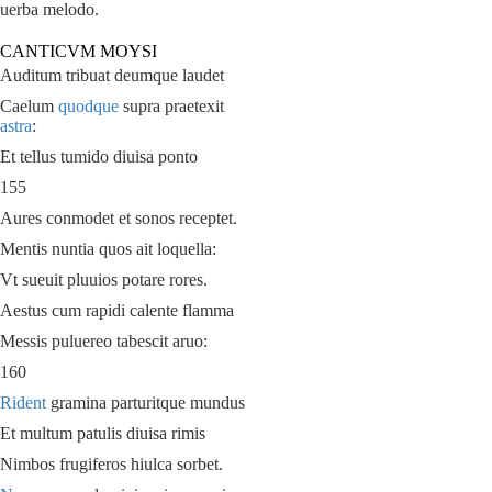
uerba melodo.
CANTICVM MOYSI
Auditum tribuat deumque laudet
Caelum
quodque
supra praetexit
astra
:
Et tellus tumido diuisa ponto
155
Aures conmodet et sonos receptet.
Mentis nuntia quos ait loquella:
Vt sueuit pluuios potare rores.
Aestus cum rapidi calente flamma
Messis puluereo tabescit aruo:
160
Rident
gramina parturitque mundus
Et multum patulis diuisa rimis
Nimbos frugiferos hiulca sorbet.