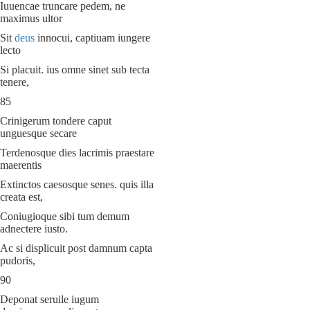
Iuuencae truncare pedem, ne
maximus ultor
Sit
deus
innocui, captiuam iungere
lecto
Si placuit. ius omne sinet sub tecta
tenere,
85
Crinigerum tondere caput
unguesque secare
Terdenosque dies lacrimis praestare
maerentis
Extinctos caesosque senes. quis illa
creata est,
Coniugioque sibi tum demum
adnectere iusto.
Ac si displicuit post damnum capta
pudoris,
90
Deponat seruile iugum