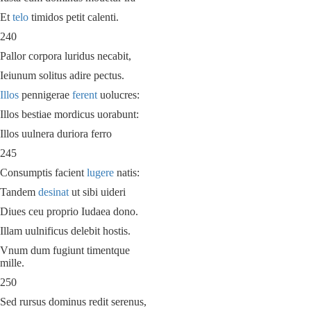
Et
telo
timidos petit calenti.
240
Pallor corpora luridus necabit,
Ieiunum solitus adire pectus.
Illos
pennigerae
ferent
uolucres:
Illos bestiae mordicus uorabunt:
Illos uulnera duriora ferro
245
Consumptis facient
lugere
natis:
Tandem
desinat
ut sibi uideri
Diues ceu proprio Iudaea dono.
Illam uulnificus delebit hostis.
Vnum dum fugiunt timentque
mille.
250
Sed rursus dominus redit serenus,