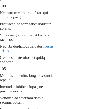
100
Ne matrem cum prole ferat. qui
culmina pangit.
Prouideat, ne forte faber uoluatur
ab alto.
Vinea ne grauidos pariat bis feta
racemos:
Nec tibi duplicibus carpatur
messis
aristis
.
Gentiles uitate uiros; et quidquid
abhorret
105
Moribus aut cultu, longe lex sancta
repellit.
Inmundas inhibete lupas, ne
praemia noctis
Venditae ad aeternam domini
sacraria portent.