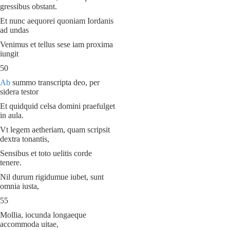
gressibus obstant.
Et nunc aequorei quoniam Iordanis
ad undas
Venimus et tellus sese iam proxima
iungit
50
Ab
summo transcripta deo, per
sidera testor
Et quidquid celsa domini praefulget
in aula.
Vt legem aetheriam, quam scripsit
dextra tonantis,
Sensibus et toto uelitis corde
tenere.
Nil durum rigidumue iubet, sunt
omnia iusta,
55
Mollia, iocunda longaeque
accommoda uitae,