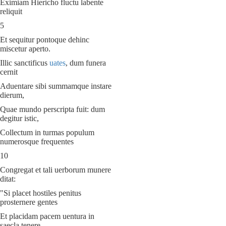
Eximiam Hiericho fluctu labente
reliquit
5
Et sequitur pontoque dehinc
miscetur aperto.
Illic sanctificus
uates
, dum funera
cernit
Aduentare sibi summamque instare
dierum,
Quae mundo perscripta fuit: dum
degitur istic,
Collectum in turmas populum
numerosque frequentes
10
Congregat et tali uerborum munere
ditat:
"Si placet hostiles penitus
prosternere gentes
Et placidam pacem uentura in
saecla tenere,