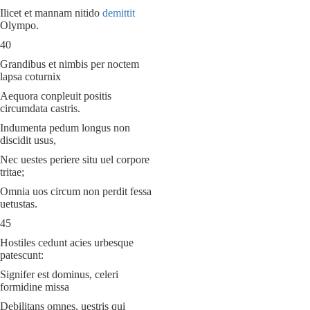
Ilicet et mannam nitido
demittit
Olympo.
40
Grandibus et nimbis per noctem
lapsa coturnix
Aequora conpleuit positis
circumdata castris.
Indumenta pedum longus non
discidit usus,
Nec uestes periere situ uel corpore
tritae;
Omnia uos circum non perdit fessa
uetustas.
45
Hostiles cedunt acies urbesque
patescunt:
Signifer est dominus, celeri
formidine missa
Debilitans omnes, uestris qui