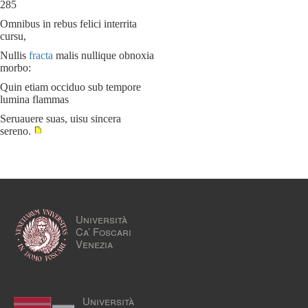
285
Omnibus in rebus felici interrita
cursu,
Nullis
fracta
malis nullique obnoxia
morbo:
Quin etiam occiduo sub tempore
lumina flammas
Seruauere suas, uisu sincera
sereno.
Università
Ca’ Foscari
Venezia
Università