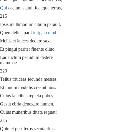
Qui
caelum statuit fecitque terras,
215
Ipsis multimodum cibum parauit,
Quem tellus parit
inrigata nimbis
:
Mellis et latices dedere saxa.
Et pingui pariter fluente oliuo.
Lac uictum pecudum dedere
mammae
220
Tellus triticeas fecunda messes
Et uinum madidis creauit uuis.
Cuius laticibus repleta pubes
Gestit ebria denegare numen,
Cuius muneribus ditata regnat!
225
Quin et pestiferos secuta ritus