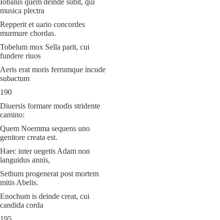
Iobalus quem deinde subit, qui
musica plectra
Repperit et uario concordes
murmure chordas.
Tobelum mox Sella parit, cui
fundere riuos
Aeris erat moris ferrumque incude
subactum
190
Diuersis formare modis stridente
camino:
Quem Noemma sequens uno
genitore creata est.
Haec inter uegetis Adam non
languidus annis,
Sethum progenerat post mortem
mitis Abelis.
Enochum is deinde creat, cui
candida corda
195