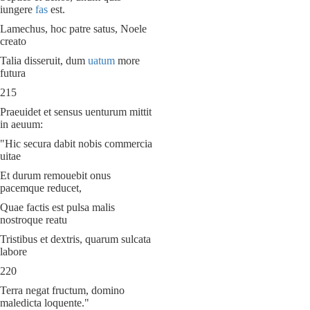
iungere
fas
est.
Lamechus, hoc patre satus, Noele
creato
Talia disseruit, dum
uatum
more
futura
215
Praeuidet et sensus uenturum mittit
in aeuum:
"Hic secura dabit nobis commercia
uitae
Et durum remouebit onus
pacemque reducet,
Quae factis est pulsa malis
nostroque reatu
Tristibus et dextris, quarum sulcata
labore
220
Terra negat fructum, domino
maledicta loquente."