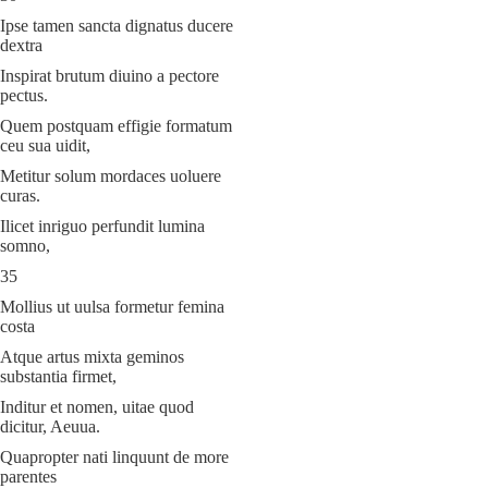
Ipse tamen sancta dignatus ducere
dextra
Inspirat brutum diuino a pectore
pectus.
Quem postquam effigie formatum
ceu sua uidit,
Metitur solum mordaces uoluere
curas.
Ilicet inriguo perfundit lumina
somno,
35
Mollius ut uulsa formetur femina
costa
Atque artus mixta geminos
substantia firmet,
Inditur et nomen, uitae quod
dicitur, Aeuua.
Quapropter nati linquunt de more
parentes