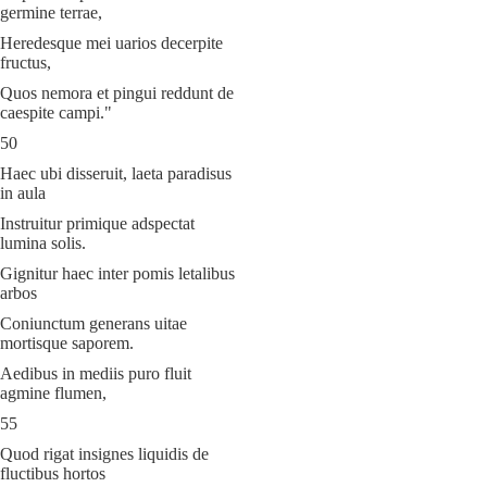
germine terrae,
Heredesque mei uarios decerpite
fructus,
Quos nemora et pingui reddunt de
caespite campi."
50
Haec ubi disseruit, laeta paradisus
in aula
Instruitur primique adspectat
lumina solis.
Gignitur haec inter pomis letalibus
arbos
Coniunctum generans uitae
mortisque saporem.
Aedibus in mediis puro fluit
agmine flumen,
55
Quod rigat insignes liquidis de
fluctibus hortos