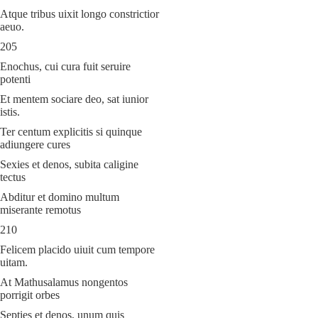
Atque tribus uixit longo constrictior
aeuo.
205
Enochus, cui cura fuit seruire
potenti
Et mentem sociare deo, sat iunior
istis.
Ter centum explicitis si quinque
adiungere cures
Sexies et denos, subita caligine
tectus
Abditur et domino multum
miserante remotus
210
Felicem placido uiuit cum tempore
uitam.
At Mathusalamus nongentos
porrigit orbes
Septies et denos, unum quis