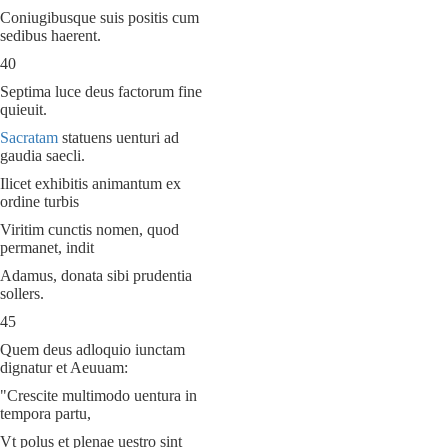
Coniugibusque suis positis cum
sedibus haerent.
40
Septima luce deus factorum fine
quieuit.
Sacratam
statuens uenturi ad
gaudia saecli.
Ilicet exhibitis animantum ex
ordine turbis
Viritim cunctis nomen, quod
permanet, indit
Adamus, donata sibi prudentia
sollers.
45
Quem deus adloquio iunctam
dignatur et Aeuuam:
"Crescite multimodo uentura in
tempora partu,
Vt polus et plenae uestro sint