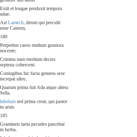
Exiit et longae produxit tempora
uitae.
Ast
Lamech
, dirum qui perculit
ense Cainem,
180
Perpetitur caeso multum grauiora
nocente;
Crimina nam meritum decies
septena cohercent.
Coniugibus hic facta gemens sese
increpat ultro,
Quarum prima fuit Ada atque altera
Sella.
Iabelum
sed prima creat, qui pastor
in aruis
185
Gramineis laeta pecudes pascebat
in herba.