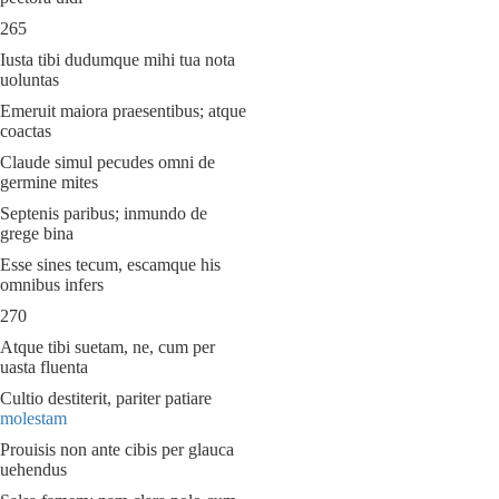
265
Iusta tibi dudumque mihi tua nota
uoluntas
Emeruit maiora praesentibus; atque
coactas
Claude simul pecudes omni de
germine mites
Septenis paribus; inmundo de
grege bina
Esse sines tecum, escamque his
omnibus infers
270
Atque tibi suetam, ne, cum per
uasta fluenta
Cultio destiterit, pariter patiare
molestam
Prouisis non ante cibis per glauca
uehendus