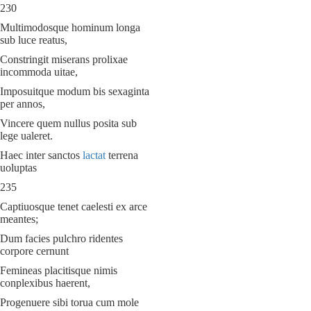
230
Multimodosque hominum longa
sub luce reatus,
Constringit miserans prolixae
incommoda uitae,
Imposuitque modum bis sexaginta
per annos,
Vincere quem nullus posita sub
lege ualeret.
Haec inter sanctos
lactat
terrena
uoluptas
235
Captiuosque tenet caelesti ex arce
meantes;
Dum facies pulchro ridentes
corpore cernunt
Femineas placitisque nimis
conplexibus haerent,
Progenuere sibi torua cum mole