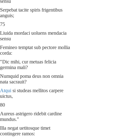
sensu
Serpebat tacite spiris frigentibus
anguis;
75
Liuida mordaci uoluens mendacia
sensu
Femineo temptat sub pectore mollia
corda:
"Dic mihi, cur metuas felicia
germina mali?
Numquid poma deus non omnia
nata sacrauit?
Atqui
si studeas mellitos carpere
uictus,
80
Aureus astrigero ridebit cardine
mundus."
Illa negat uetitosque timet
contingere ramos: