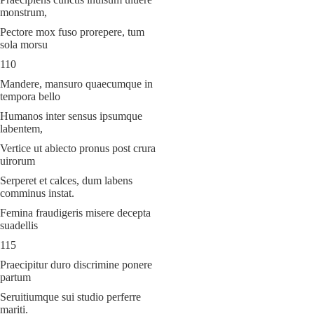
monstrum,
Pectore mox fuso prorepere, tum
sola morsu
110
Mandere, mansuro quaecumque in
tempora bello
Humanos inter sensus ipsumque
labentem,
Vertice ut abiecto pronus post crura
uirorum
Serperet et calces, dum labens
comminus instat.
Femina fraudigeris misere decepta
suadellis
115
Praecipitur duro discrimine ponere
partum
Seruitiumque sui studio perferre
mariti.