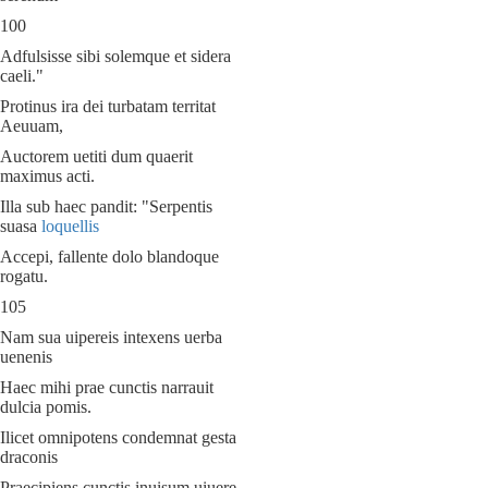
100
Adfulsisse sibi solemque et sidera
caeli."
Protinus ira dei turbatam territat
Aeuuam,
Auctorem uetiti dum quaerit
maximus acti.
Illa sub haec pandit: "Serpentis
suasa
loquellis
Accepi, fallente dolo blandoque
rogatu.
105
Nam sua uipereis intexens uerba
uenenis
Haec mihi prae cunctis narrauit
dulcia pomis.
Ilicet omnipotens condemnat gesta
draconis
Praecipiens cunctis inuisum uiuere