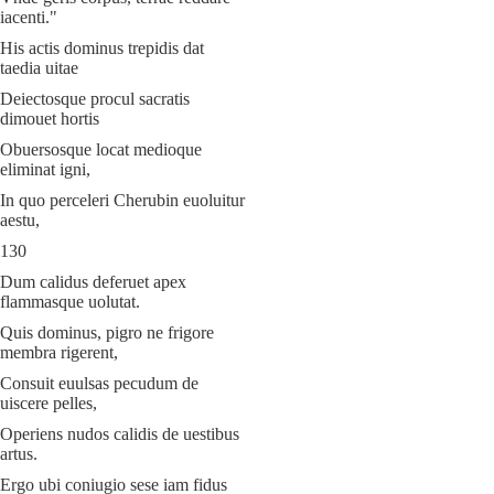
iacenti."
His actis dominus trepidis dat
taedia uitae
Deiectosque procul sacratis
dimouet hortis
Obuersosque locat medioque
eliminat igni,
In quo perceleri Cherubin euoluitur
aestu,
130
Dum calidus deferuet apex
flammasque uolutat.
Quis dominus, pigro ne frigore
membra rigerent,
Consuit euulsas pecudum de
uiscere pelles,
Operiens nudos calidis de uestibus
artus.
Ergo ubi coniugio sese iam fidus