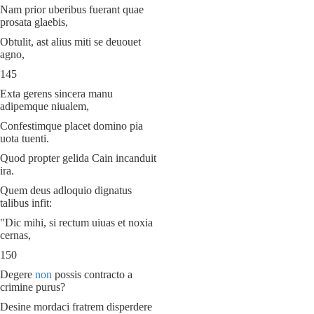
Nam prior uberibus fuerant quae
prosata glaebis,
Obtulit, ast alius miti se deuouet
agno,
145
Exta gerens sincera manu
adipemque niualem,
Confestimque placet domino pia
uota tuenti.
Quod propter gelida Cain incanduit
ira.
Quem deus adloquio dignatus
talibus infit:
"Dic mihi, si rectum uiuas et noxia
cernas,
150
Degere
non
possis contracto a
crimine purus?
Desine mordaci fratrem disperdere