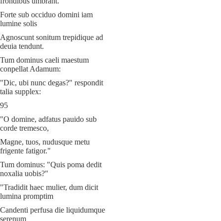
frondibus umbrant.
Forte sub occiduo domini iam
lumine solis
Agnoscunt sonitum trepidique ad
deuia tendunt.
Tum dominus caeli maestum
conpellat Adamum:
"Dic, ubi nunc degas?" respondit
talia supplex:
95
"O domine, adfatus pauido sub
corde tremesco,
Magne, tuos, nudusque metu
frigente fatigor."
Tum dominus: "Quis poma dedit
noxalia uobis?"
"Tradidit haec mulier, dum dicit
lumina promptim
Candenti perfusa die liquidumque
serenum