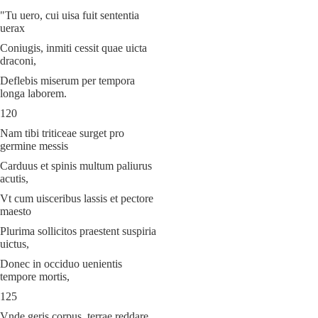
"Tu uero, cui uisa fuit sententia
uerax
Coniugis, inmiti cessit quae uicta
draconi,
Deflebis miserum per tempora
longa laborem.
120
Nam tibi triticeae surget pro
germine messis
Carduus et spinis multum paliurus
acutis,
Vt cum uisceribus lassis et pectore
maesto
Plurima sollicitos praestent suspiria
uictus,
Donec in occiduo uenientis
tempore mortis,
125
Vnde geris corpus, terrae reddare