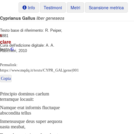
Info
Testimoni
Metri
Scansione metrica
Cyprianus Gallus
liber geneseos
Testo base di riferimento: R. Peiper,
6
1881
clare
Cura dell'edizione digitale: A. A.
laeto
G
Raschieri, 2010
Permalink:
https://www.mqdq.it/texts/CYPR_GAL|gene|001
Copia
Principio dominus caelum
terramque locauit:
Namque erat informis fluctuque
abscondita tellus
Inmensusque deus super aequora
uasta meabat,