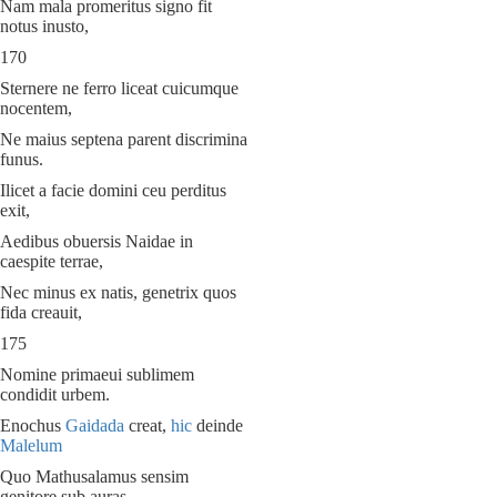
Nam mala promeritus signo fit
notus inusto,
170
Sternere ne ferro liceat cuicumque
nocentem,
Ne maius septena parent discrimina
funus.
Ilicet a facie domini ceu perditus
exit,
Aedibus obuersis Naidae in
caespite terrae,
Nec minus ex natis, genetrix quos
fida creauit,
175
Nomine primaeui sublimem
condidit urbem.
Enochus
Gaidada
creat,
hic
deinde
Malelum
Quo Mathusalamus sensim
genitore sub auras