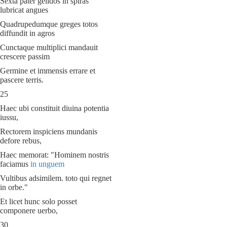
Sexta pater gelidos in spiras
lubricat angues
Quadrupedumque greges totos
diffundit in agros
Cunctaque multiplici mandauit
crescere passim
Germine et immensis errare et
pascere terris.
25
Haec ubi constituit diuina potentia
iussu,
Rectorem inspiciens mundanis
defore rebus,
Haec memorat: "Hominem nostris
faciamus
in unguem
Vultibus adsimilem. toto qui regnet
in orbe."
Et licet hunc solo posset
componere uerbo,
30