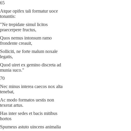
65
Atque opifex tali formatur uoce
tonantis:
"Ne trepidate simul licitos
praecerpere fructus,
Quos nemus intonsum ramo
frondente creauit,
Solliciti, ne forte malum noxale
legatis,
Quod uiret ex gemino discreta ad
munia suco."
70
Nec minus interea caecos nox alta
tenebat,
Ac modo formatos uestis non
texerat artus.
Has inter sedes et bacis mitibus
hortos
Spumeus astuto uincens animalia