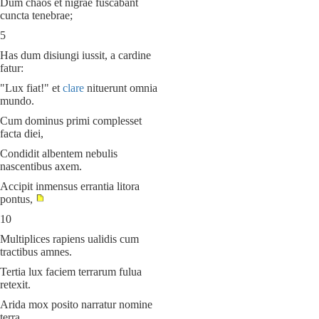
Dum chaos et nigrae fuscabant
cuncta tenebrae;
5
Has dum disiungi iussit, a cardine
fatur:
"Lux fiat!" et
clare
nituerunt omnia
mundo.
Cum dominus primi complesset
facta diei,
Condidit albentem nebulis
nascentibus axem.
Accipit inmensus errantia litora
pontus,
10
Multiplices rapiens ualidis cum
tractibus amnes.
Tertia lux faciem terrarum fulua
retexit.
Arida mox posito narratur nomine
terra.