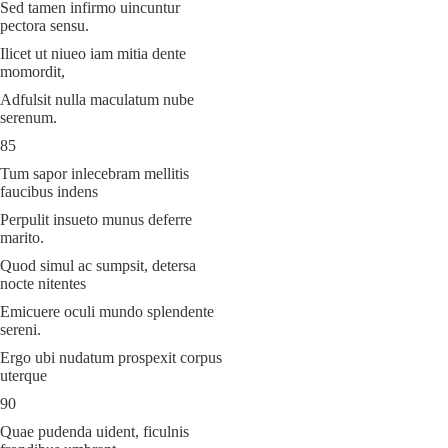
Sed tamen infirmo uincuntur
pectora sensu.
Ilicet ut niueo iam mitia dente
momordit,
Adfulsit nulla maculatum nube
serenum.
85
Tum sapor inlecebram mellitis
faucibus indens
Perpulit insueto munus deferre
marito.
Quod simul ac sumpsit, detersa
nocte nitentes
Emicuere oculi mundo splendente
sereni.
Ergo ubi nudatum prospexit corpus
uterque
90
Quae pudenda uident, ficulnis