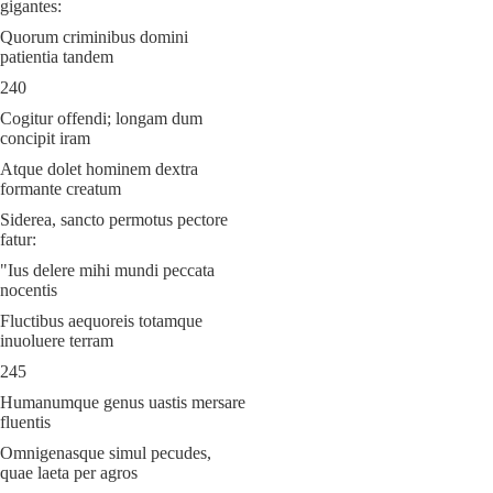
gigantes:
Quorum criminibus domini
patientia tandem
240
Cogitur offendi; longam dum
concipit iram
Atque dolet hominem dextra
formante creatum
Siderea, sancto permotus pectore
fatur:
"Ius delere mihi mundi peccata
nocentis
Fluctibus aequoreis totamque
inuoluere terram
245
Humanumque genus uastis mersare
fluentis
Omnigenasque simul pecudes,
quae laeta per agros