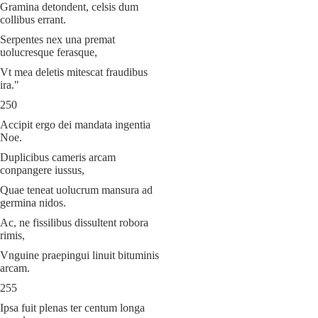
Gramina detondent, celsis dum
collibus errant.
Serpentes nex una premat
uolucresque ferasque,
Vt mea deletis mitescat fraudibus
ira."
250
Accipit ergo dei mandata ingentia
Noe.
Duplicibus cameris arcam
conpangere iussus,
Quae teneat uolucrum mansura ad
germina nidos.
Ac, ne fissilibus dissultent robora
rimis,
Vnguine praepingui linuit bituminis
arcam.
255
Ipsa fuit plenas ter centum longa