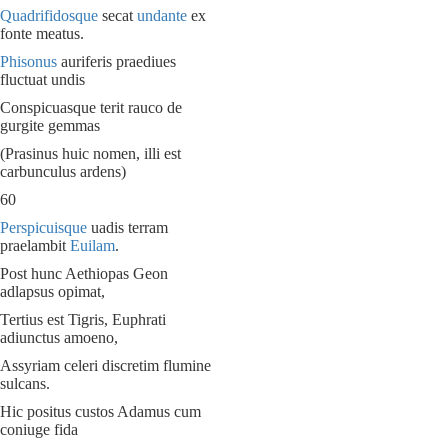
Quadrifidosque
secat
undante
ex
fonte meatus.
Phisonus
auriferis praediues
fluctuat undis
Conspicuasque terit rauco de
gurgite gemmas
(Prasinus huic nomen, illi est
carbunculus ardens)
60
Perspicuisque
uadis terram
praelambit
Euilam
.
Post hunc Aethiopas Geon
adlapsus opimat,
Tertius est Tigris, Euphrati
adiunctus amoeno,
Assyriam celeri discretim flumine
sulcans.
Hic positus custos Adamus cum
coniuge fida