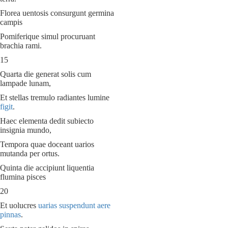
Florea uentosis consurgunt germina
campis
Pomiferique simul procuruant
brachia rami.
15
Quarta die generat solis cum
lampade lunam,
Et stellas tremulo radiantes lumine
figit
.
Haec elementa dedit subiecto
insignia mundo,
Tempora quae doceant uarios
mutanda per ortus.
Quinta die accipiunt liquentia
flumina pisces
20
Et uolucres
uarias suspendunt aere
pinnas
.