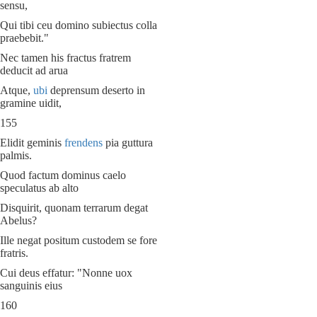
sensu,
Qui tibi ceu domino subiectus colla
praebebit."
Nec tamen his fractus fratrem
deducit ad arua
Atque,
ubi
deprensum deserto in
gramine uidit,
155
Elidit geminis
frendens
pia guttura
palmis.
Quod factum dominus caelo
speculatus ab alto
Disquirit, quonam terrarum degat
Abelus?
Ille negat positum custodem se fore
fratris.
Cui deus effatur: "Nonne uox
sanguinis eius
160