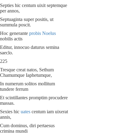
Septies hic centum uixit septemque
per annos,
Septuaginta super positis, ut
summula poscit.
Hoc generante
probis Noelus
nobilis actis
Editur, innocuo daturus semina
saeclo.
225
Tresque creat natos, Sethum
Chamumque Iaphetumque,
In numerum solitos mollitum
tundere ferrum
Et scintillantes promptim procudere
massas.
Sexies hic
uates
centum iam uixerat
annis,
Cum dominus, diri pertaesus
crimina mundi