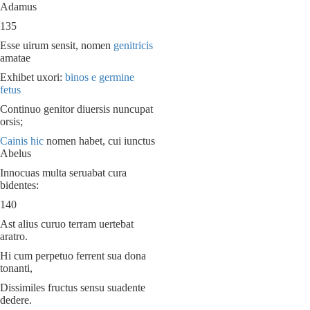
Adamus
135
Esse uirum sensit, nomen
genitricis
amatae
Exhibet uxori:
binos e germine
fetus
Continuo genitor diuersis nuncupat
orsis;
Cainis hic
nomen habet, cui iunctus
Abelus
Innocuas multa seruabat cura
bidentes:
140
Ast alius curuo terram uertebat
aratro.
Hi cum perpetuo ferrent sua dona
tonanti,
Dissimiles fructus sensu suadente
dedere.