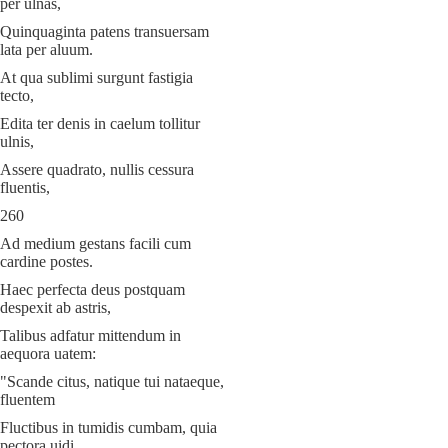
per ulnas,
Quinquaginta patens transuersam
lata per aluum.
At qua sublimi surgunt fastigia
tecto,
Edita ter denis in caelum tollitur
ulnis,
Assere quadrato, nullis cessura
fluentis,
260
Ad medium gestans facili cum
cardine postes.
Haec perfecta deus postquam
despexit ab astris,
Talibus adfatur mittendum in
aequora uatem:
"Scande citus, natique tui nataeque,
fluentem
Fluctibus in tumidis cumbam, quia
pectora uidi