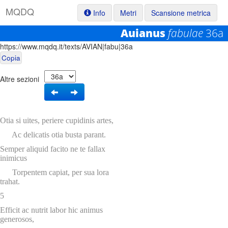
M
Q
D
Q
Info
Metri
Scansione metrica
Auianus
fabulae
36a
Permalink:
https://www.mqdq.it/texts/AVIAN|fabu|36a
Copia
Altre sezioni
Otia si uites, periere cupidinis artes,
Ac delicatis otia busta parant.
Semper aliquid facito ne te fallax
inimicus
Torpentem capiat, per sua lora
trahat.
5
Efficit ac nutrit labor hic animus
generosos,