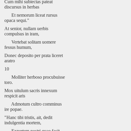
Cum mihi subiectas pateat
discursus in herbas
Et nemorum liceat rursus
opaca sequi."
At senior, nullam uerbis
compulsus in iram,
Vertebat solitam uomere
fessus humum,
Donec deposito per prata liceret
aratro
10
Molliter herboso procubuisse
toro.
Mox uitulum sacris innexum
respicit aris
Admotum cultro comminus
ire popae.
"Hanc tibi tristis, ait, dedit
indulgentia mortem,
Expertem nostri quae facit