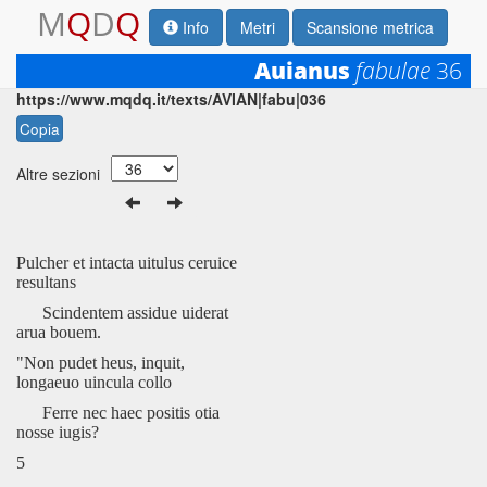
M
Q
D
Q
Info
Metri
Scansione metrica
Auianus
fabulae
36
Permalink:
https://www.mqdq.it/texts/AVIAN|fabu|036
Copia
Altre sezioni
Pulcher et intacta uitulus ceruice
resultans
Scindentem assidue uiderat
arua bouem.
"Non pudet heus, inquit,
longaeuo uincula collo
Ferre nec haec positis otia
nosse iugis?
5