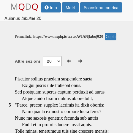
M
Q
D
Q
Info
Metri
Scansione metrica
Auianus
fabulae
20
Permalink:
https://www.mqdq.it/texts/AVIAN|fabu|020
Copia
Altre sezioni
Piscator solitus praedam suspendere saeta
Exigui piscis uile trahebat onus.
Sed postquam superas captum perduxit ad auras
Atque auido fixum uulnus ab ore tulit,
5
"Parce, precor, supplex lacrimis ita dixit obortis:
Nam quanta ex nostro corpore lucra feres?
Nunc me saxosis genetrix fecunda sub antris
Fudit et in propriis ludere iussit aquis.
Tolle minas, tenerumque tuis sine crescere mensis: