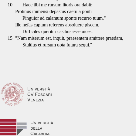
10
Haec tibi me rursum litoris ora dabit:
Protinus immensi depastus caerula ponti
Pinguior ad calamum sponte recurro tuum."
Ille nefas captum referens absoluere piscem,
Difficiles queritur casibus esse uices:
15
"Nam miserum est, inquit, praesentem amittere praedam,
Stultius et rursum uota futura sequi."
Università
Ca’ Foscari
Venezia
Università
della
Calabria