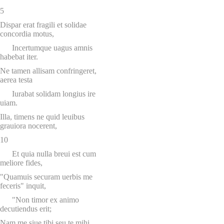
5
Dispar erat fragili et solidae
concordia motus,
Incertumque uagus amnis
habebat iter.
Ne tamen allisam confringeret,
aerea testa
Iurabat solidam longius ire
uiam.
Illa, timens ne quid leuibus
grauiora nocerent,
10
Et quia nulla breui est cum
meliore fides,
"Quamuis securam uerbis me
feceris" inquit,
"Non timor ex animo
decutiendus erit;
Nam me siue tibi seu te mihi