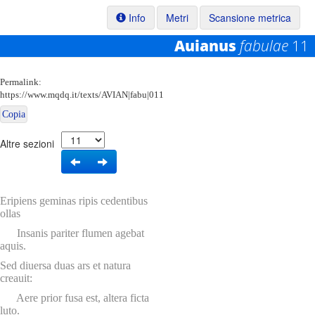
Info
Metri
Scansione metrica
Auianus
fabulae
11
Permalink:
https://www.mqdq.it/texts/AVIAN|fabu|011
Copia
Altre sezioni
Eripiens geminas ripis cedentibus
ollas
Insanis pariter flumen agebat
aquis.
Sed diuersa duas ars et natura
creauit:
Aere prior fusa est, altera ficta
luto.