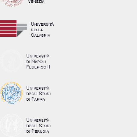
Venezia
Università
della
Calabria
Università
di Napoli
Federico II
Università
degli Studi
di Parma
Università
degli Studi
di Perugia