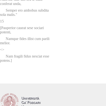
conferat unda,
Semper ero ambobus subdita
sola malis."
15
[Pauperior caueat sese sociari
potenti,
Namque fides illist cum parili
melior.
<>
Nam fragili fidus nesciat esse
potens.]
Università
Ca’ Foscari