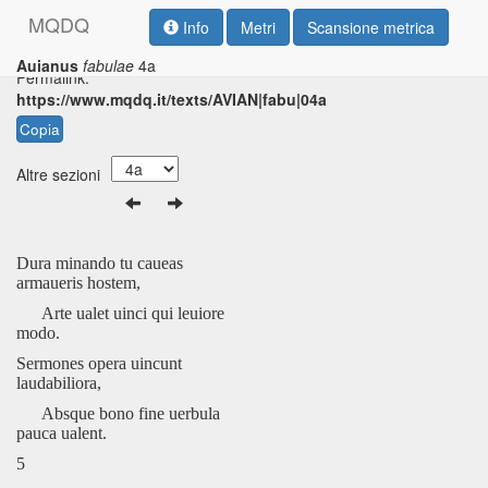
M
Q
D
Q
Info
Metri
Scansione metrica
Auianus
fabulae
4a
Permalink:
https://www.mqdq.it/texts/AVIAN|fabu|04a
Copia
Altre sezioni
Dura minando tu caueas
armaueris hostem,
Arte ualet uinci qui leuiore
modo.
Sermones opera uincunt
laudabiliora,
Absque bono fine uerbula
pauca ualent.
5