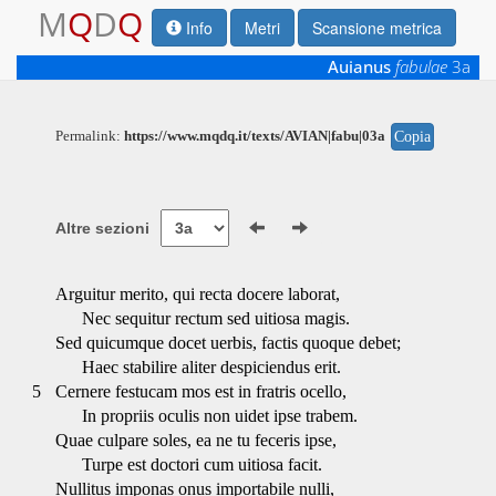
M
Q
D
Q
Info
Metri
Scansione metrica
Auianus
fabulae
3a
Permalink:
https://www.mqdq.it/texts/AVIAN|fabu|03a
Copia
Altre sezioni
Arguitur merito, qui recta docere laborat,
Nec sequitur rectum sed uitiosa magis.
Sed quicumque docet uerbis, factis quoque debet;
Haec stabilire aliter despiciendus erit.
5
Cernere festucam mos est in fratris ocello,
In propriis oculis non uidet ipse trabem.
Quae culpare soles, ea ne tu feceris ipse,
Turpe est doctori cum uitiosa facit.
Nullitus imponas onus importabile nulli,