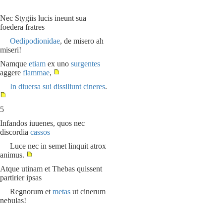
Nec Stygiis lucis ineunt sua
foedera fratres
Oedipodionidae
, de misero ah
miseri!
Namque
etiam
ex uno
surgentes
aggere
flammae
,
In diuersa
sui
dissiliunt cineres
.
5
Infandos iuuenes, quos nec
discordia
cassos
Luce nec in semet linquit atrox
animus.
Atque utinam et Thebas quissent
partirier ipsas
Regnorum et
metas
ut cinerum
nebulas!