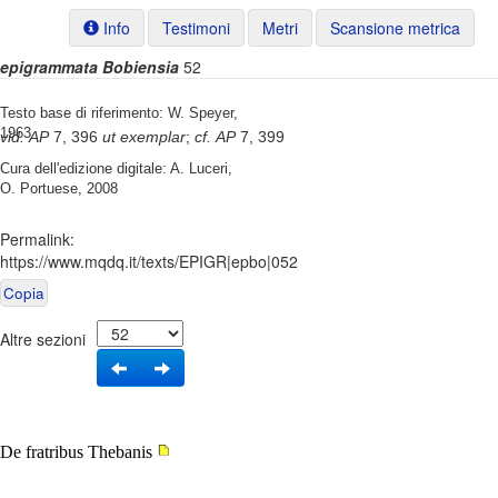
Info
Testimoni
Metri
Scansione metrica
epigrammata Bobiensia
52
Testo base di riferimento: W. Speyer,
1963
vid.
AP
7, 396
ut exemplar
;
cf.
AP
7, 399
Cura dell'edizione digitale: A. Luceri,
O. Portuese, 2008
Permalink:
https://www.mqdq.it/texts/EPIGR|epbo|052
Copia
Altre sezioni
De fratribus Thebanis