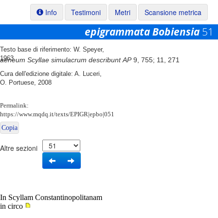
Info
Testimoni
Metri
Scansione metrica
epigrammata Bobiensia
51
Testo base di riferimento: W. Speyer,
1963
aeneum Scyllae simulacrum describunt
AP
9, 755; 11, 271
Cura dell'edizione digitale: A. Luceri,
O. Portuese, 2008
Permalink:
https://www.mqdq.it/texts/EPIGR|epbo|051
Copia
Altre sezioni
In Scyllam Constantinopolitanam
in circo