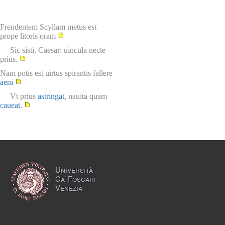
Frendentem Scyllam metus est
prope litoris oram
Sic sisti, Caesar: uincula necte
prius.
Nam potis est uirtus spirantis fallere
aeni
Vt prius
astringat
, nauita quam
caueat
.
Università
Ca’ Foscari
Venezia