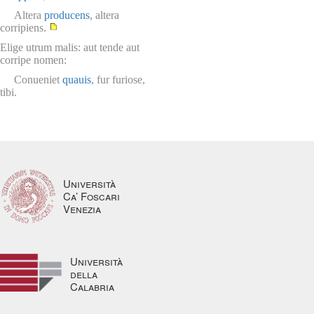
Altera
producens
, altera
corripiens.
Elige utrum malis: aut tende aut
corripe nomen:
Conueniet
quauis
, fur furiose,
tibi.
Università
Ca’ Foscari
Venezia
Università
della
Calabria