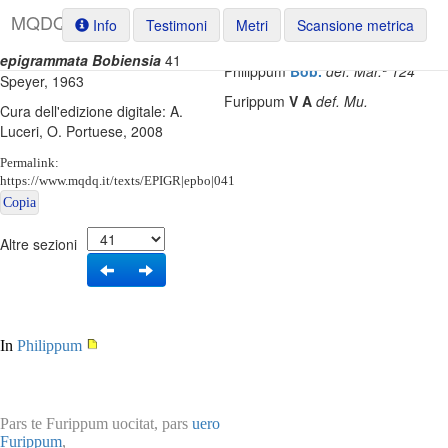
M
Q
D
Q
Info
Testimoni
Metri
Scansione metrica
epigrammata Bobiensia
41
Testo base di riferimento: W.
Philippum
Bob.
def.
Mar.²
124
Speyer, 1963
Furippum
V
A
def.
Mu.
Cura dell'edizione digitale: A.
Luceri, O. Portuese, 2008
Permalink:
https://www.mqdq.it/texts/EPIGR|epbo|041
Copia
Altre sezioni
In
Philippum
Pars te Furippum uocitat, pars
uero
Furippum
,