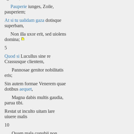
Pauperie
iunges, Zoile,
pauperiem;
At
si
tu ualidam gaza
dotisque
superbam,
Non illa uxor erit, sed uiolens
domina;
5
Quod si
Lucullus sine re
Crassusque clientem,
Pannosae genitor nobilitatis
eris;
Sin autem formae Venerem quae
dotibus
aequet
,
Magna dabis multis gaudia,
parua tibi.
Restat ut inculto uitam lare
uiuere malis
10
Quam mala conubii non