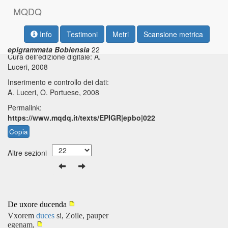
M
Q
D
Q
Testo base di riferimento: W.
Info
Testimoni
Metri
Scansione metrica
vid.
Anaxandrides fr. 52,
CAF
2,
Speyer, 1963
158 (= Stob. 4, 513 Hense)
epigrammata Bobiensia
22
Cura dell'edizione digitale: A.
Luceri, 2008
Inserimento e controllo dei dati:
A. Luceri, O. Portuese, 2008
Permalink:
https://www.mqdq.it/texts/EPIGR|epbo|022
Copia
Altre sezioni
De uxore ducenda
Vxorem
duces
si, Zoile, pauper
egenam,