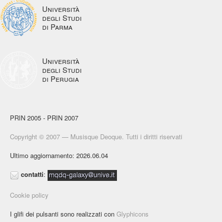
Università
degli Studi
di Parma
Università
degli Studi
di Perugia
PRIN 2005 - PRIN 2007
Copyright © 2007 — Musisque Deoque. Tutti i diritti riservati
Ultimo aggiornamento: 2026.06.04
contatti
:
Cookie policy
I glifi dei pulsanti sono realizzati con
Glyphicons