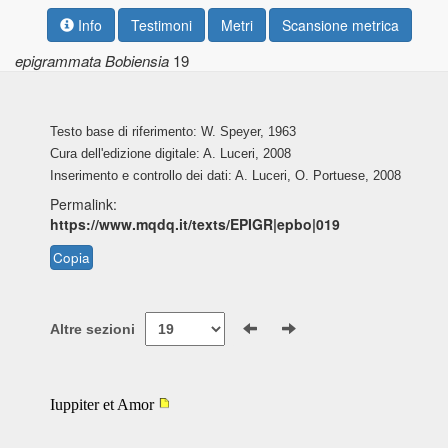
Info
Testimoni
Metri
Scansione metrica
epigrammata Bobiensia
19
Testo base di riferimento: W. Speyer, 1963
Cura dell'edizione digitale: A. Luceri, 2008
Inserimento e controllo dei dati: A. Luceri, O. Portuese, 2008
Permalink:
https://www.mqdq.it/texts/EPIGR|epbo|019
Copia
Altre sezioni
Iuppiter et Amor