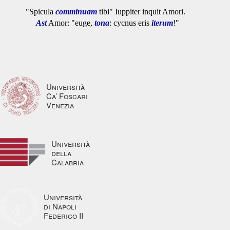
"Spicula
comminuam
tibi" Iuppiter inquit Amori.
Ast
Amor: "euge,
tona
: cycnus eris
iterum
!"
Università
Ca’ Foscari
Venezia
Università
della
Calabria
Università
di Napoli
Federico II