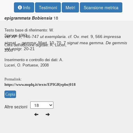
Info
Testimoni
Metri
Scansione metrica
epigrammata Bobiensia
18
Testo base di riferimento: W.
Speyer, 1963
vid. AP
9, 746-747
ut exemplaria
.
cf.
Ov.
met.
9, 566
impressa
signat ... gemma
; Mart. 10, 70, 7
signat mea gemma.
De gemmis
Cura dell'edizione digitale: A. Luceri,
vid. epigr.
20-21
2008
Inserimento e controllo dei dati: A.
Luceri, O. Portuese, 2008
Permalink:
https://www.mqdq.it/texts/EPIGR|epbo|018
Copia
Altre sezioni