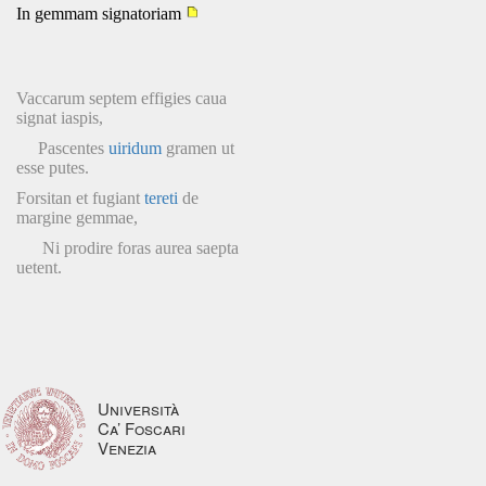
In gemmam signatoriam
Vaccarum septem effigies caua
signat iaspis,
Pascentes
uiridum
gramen ut
esse putes.
Forsitan et fugiant
tereti
de
margine gemmae,
Ni prodire foras aurea saepta
uetent.
Università
Ca’ Foscari
Venezia