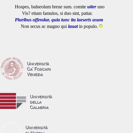
Hospes, balneolum breue sum. comite
utier
uno
Vis? etiam famulos, si duo sint, patiar.
Pluribus offendar, quia tunc ita laeseris usum
Non secus ac magno qui
lauat
in populo.
Università
Ca’ Foscari
Venezia
Università
della
Calabria
Università
di Napoli