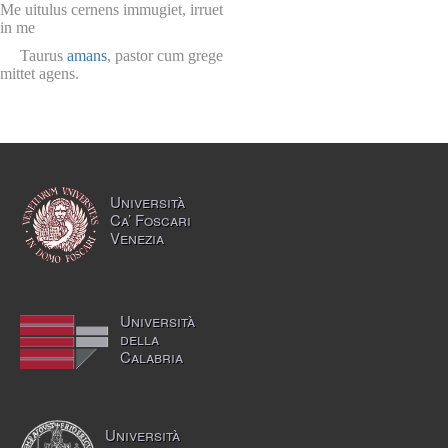
Me uitulus cernens immugiet, irruet
in me
Taurus
amans
, pastor cum grege
mittet agens.
Università
Ca’ Foscari
Venezia
Università
della
Calabria
Università