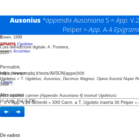
Ausonius
*appendix Ausoniana
5 =
App.
V.2
Peiper =
App.
A.4
Epigram
Testo base di riferimento: R. P. H.
2
Green, 1999
amans
Ugoletus
Cura dell'edizione digitale: A. Prontera,
ovans
Accursius
2023
Permalink:
https://www.mqdq.it/texts/AVSON|appe|005
editio princeps
Ugoletus = T. Ugoletus,
Ausonius, Decimus Magnus: Opera Ausonii Nuper R
Copia
1499
Altre sezioni
post superius carmen (Appendix Ausoniana 4) inseruit Ugoletus
ù
cf. Anth. Pal. 9,730
De eadem