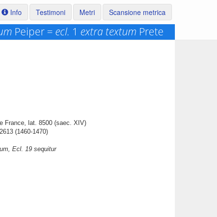
Info
Testimoni
Metri
Scansione metrica
tum
Peiper =
ecl.
1
extra textum
Prete
e France, lat. 8500 (saec. XIV)
 2613 (1460-1470)
tum, Ecl. 19 sequitur