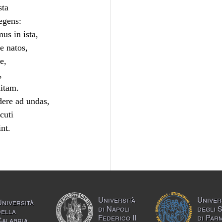
sta
egens:
us in ista,
e natos,
e,
,
itam.
dere ad undas,
cuti
nt.
Università
Univer
Università
di Napoli
degli 
della
Federico II
di Par
Calabria