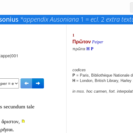
sonius
*appendix Ausoniana
1 =
ecl.
2
extra tex
1
Πρῶτον
Peiper
πρῶτα
H
P
N|appe|001
codices
P
= Paris, Bibliothèque Nationale d
H
= London, British Library, Harley
in mss. hoc carmen, fort. interpola
s secundum tale
 ἄριστον,
ερῆσαι.