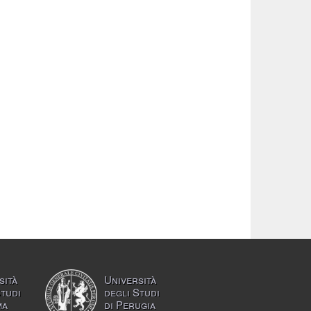
sità
Università
Studi
degli Studi
ma
di Perugia