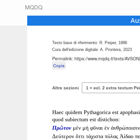
M
Q
D
Q
Au
Testo base di riferimento: R. Peiper, 1886
Cura dell'edizione digitale: A. Prontera, 2023
Permalink:
https://www.mqdq.it/texts/AVSO
Copia
Altre sezioni
Haec quidem Pythagorica est apophasi
quod subiectum est distichon:
Πρῶτον
μὲν μὴ φῦναι ἐν ἀνθρώποισιν
Δεύτερον ὅττι τάχιστα πύλας Ἀίδαο π