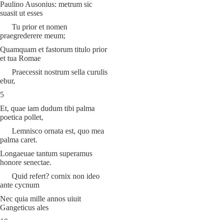
Paulino Ausonius: metrum sic
suasit ut esses
Tu prior et nomen
praegrederere meum;
Quamquam et fastorum titulo prior
et tua Romae
Praecessit nostrum sella curulis
ebur,
5
Et, quae iam dudum tibi palma
poetica pollet,
Lemnisco ornata est, quo mea
palma caret.
Longaeuae tantum superamus
honore senectae.
Quid refert? cornix non ideo
ante cycnum
Nec quia mille annos uiuit
Gangeticus ales