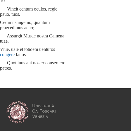
10
Vincit centum oculos, regie
pauo, tuos.
Cedimus ingenio, quantum
praecedimus aeuo;
Assurgit Musae nostra Camena
tuae.
Viue, uale et totidem uenturos
congere
Ianos
Quot tuus aut noster conseruere
patres.
Università
Ca’ Foscari
Venezia