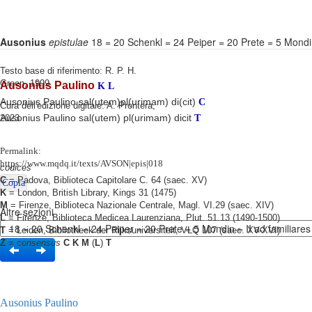
Ausonius
epistulae
18 = 20 Schenkl = 24 Peiper = 20 Prete = 5 Mondi
Testo base di riferimento: R. P. H.
Green, 1999
Ausonius Paulino
K
L
Ausonius Paulino sal(utem)pl(urimam) di(cit)
C
Cura dell'edizione digitale: A. Prontera,
Ausonius Paulino sal(utem) pl(urimam) dicit
2023
T
Permalink:
https://www.mqdq.it/texts/AVSON|epis|018
codices
C
= Padova, Biblioteca Capitolare C. 64 (saec. XV)
Copia
K
= London, British Library, Kings 31 (1475)
M
= Firenze, Biblioteca Nazionale Centrale, Magl. VI.29 (saec. XIV)
Altre sezioni
L
= Firenze, Biblioteca Medicea Laurenziana, Plut. 51.13 (1490-1500)
T
= Leiden, Bibliotheek der Rijksuniversiteit, VLQ 107 (saec. XV-XVI)
Z
=
consensus
C K M
(
L
)
T
Ausonius Paulino