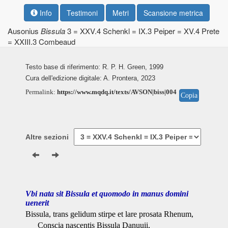
Info
Testimoni
Metri
Scansione metrica
Ausonius
Bissula
3 = XXV.4 Schenkl = IX.3 Peiper = XV.4 Prete
= XXIII.3 Combeaud
Testo base di riferimento: R. P. H. Green, 1999
Cura dell'edizione digitale: A. Prontera, 2023
Permalink:
https://www.mqdq.it/texts/AVSON|biss|004
Copia
Altre sezioni
Vbi nata sit Bissula et quomodo in manus domini
uenerit
Bissula, trans gelidum stirpe et lare prosata Rhenum,
Conscia nascentis Bissula Danuuii,