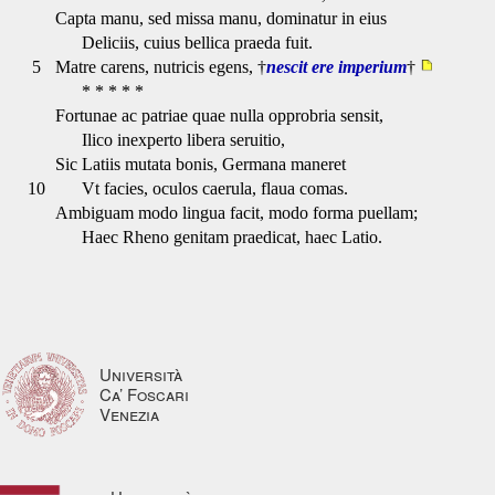
Capta manu, sed missa manu, dominatur in eius
Deliciis, cuius bellica praeda fuit.
5
Matre carens, nutricis egens, †
nescit ere imperium
†
* * * * *
Fortunae ac patriae quae nulla opprobria sensit,
Ilico inexperto libera seruitio,
Sic Latiis mutata bonis, Germana maneret
10
Vt facies, oculos caerula, flaua comas.
Ambiguam modo lingua facit, modo forma puellam;
Haec Rheno genitam praedicat, haec Latio.
Università
Ca’ Foscari
Venezia