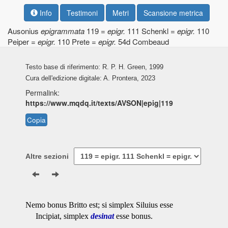
Info
Testimoni
Metri
Scansione metrica
Ausonius
epigrammata
119 =
epigr.
111 Schenkl =
epigr.
110
Peiper =
epigr.
110 Prete =
epigr.
54d Combeaud
Testo base di riferimento: R. P. H. Green, 1999
Cura dell'edizione digitale: A. Prontera, 2023
Permalink:
https://www.mqdq.it/texts/AVSON|epig|119
Copia
Altre sezioni
Nemo bonus Britto est; si simplex Siluius esse
Incipiat, simplex
desinat
esse bonus.