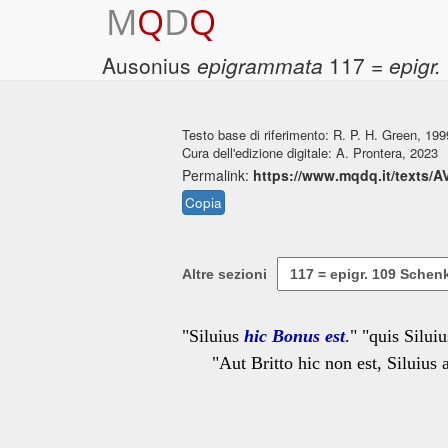
M
Q
D
Q
Ausonius
epigrammata
117 =
epigr.
Testo base di riferimento: R. P. H. Green, 199
Cura dell'edizione digitale: A. Prontera, 2023
Permalink:
https://www.mqdq.it/texts/
Copia
Altre sezioni
"Siluius
hic Bonus est
." "quis Silui
"Aut Britto hic non est, Siluius a