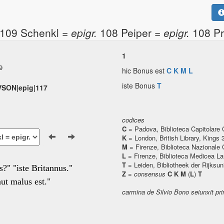
109 Schenkl =
epigr.
108 Peiper =
epigr.
108 Pr
1
9
hic Bonus est
C
K
M
L
iste Bonus
T
AVSON|epig|117
codices
C
= Padova, Biblioteca Capitolare 
K
= London, British Library, Kings 
M
= Firenze, Biblioteca Nazionale 
L
= Firenze, Biblioteca Medicea La
T
= Leiden, Bibliotheek der Rijksun
us?" "iste Britannus."
Z
=
consensus
C K M
(
L
)
T
ut malus est."
carmina de Silvio Bono seiunxit pr