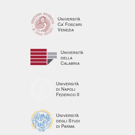
Università
Ca’ Foscari
Venezia
Università
della
Calabria
Università
di Napoli
Federico II
Università
degli Studi
di Parma